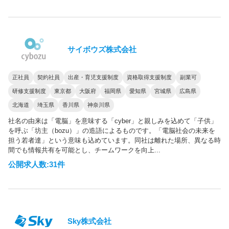
サイボウズ株式会社
正社員
契約社員
出産・育児支援制度
資格取得支援制度
副業可
研修支援制度
東京都
大阪府
福岡県
愛知県
宮城県
広島県
北海道
埼玉県
香川県
神奈川県
社名の由来は「電脳」を意味する「cyber」と親しみを込めて「子供」
を呼ぶ「坊主（bozu）」の造語によるものです。「電脳社会の未来を
担う若者達」という意味も込めています。同社は離れた場所、異なる時
間でも情報共有を可能とし、チームワークを向上...
公開求人数:31件
Sky株式会社