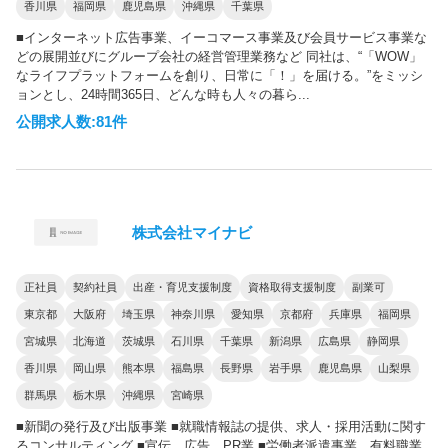
香川県
福岡県
鹿児島県
沖縄県
千葉県
■インターネット広告事業、イーコマース事業及び会員サービス事業な
どの展開並びにグループ会社の経営管理業務など 同社は、“「WOW」
なライフプラットフォームを創り、日常に「！」を届ける。”をミッシ
ョンとし、24時間365日、どんな時も人々の暮ら...
公開求人数:81件
株式会社マイナビ
正社員
契約社員
出産・育児支援制度
資格取得支援制度
副業可
東京都
大阪府
埼玉県
神奈川県
愛知県
京都府
兵庫県
福岡県
宮城県
北海道
茨城県
石川県
千葉県
新潟県
広島県
静岡県
香川県
岡山県
熊本県
福島県
長野県
岩手県
鹿児島県
山梨県
群馬県
栃木県
沖縄県
宮崎県
■新聞の発行及び出版事業 ■就職情報誌の提供、求人・採用活動に関す
るコンサルティング ■宣伝、広告、PR業 ■労働者派遣事業、有料職業