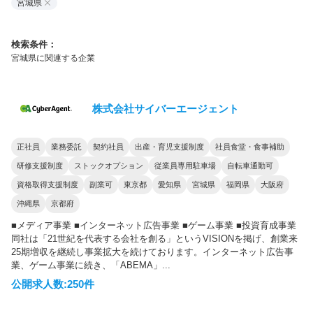
宮城県
検索条件：
宮城県に関連する企業
株式会社サイバーエージェント
正社員
業務委託
契約社員
出産・育児支援制度
社員食堂・食事補助
研修支援制度
ストックオプション
従業員専用駐車場
自転車通勤可
資格取得支援制度
副業可
東京都
愛知県
宮城県
福岡県
大阪府
沖縄県
京都府
■メディア事業 ■インターネット広告事業 ■ゲーム事業 ■投資育成事業
同社は「21世紀を代表する会社を創る」というVISIONを掲げ、創業来
25期増収を継続し事業拡大を続けております。インターネット広告事
業、ゲーム事業に続き、「ABEMA」...
公開求人数:250件