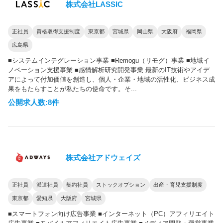
株式会社LASSIC
正社員
資格取得支援制度
東京都
宮城県
岡山県
大阪府
福岡県
広島県
■システムインテグレーション事業 ■Remogu（リモグ）事業 ■地域イ
ノベーション支援事業 ■感情解析研究開発事業 最新のIT技術やアイデ
アによって付加価値を創造し、個人・企業・地域の活性化、ビジネス成
果をもたらすことが私たちの使命です。そ...
公開求人数:8件
株式会社アドウェイズ
正社員
派遣社員
契約社員
ストックオプション
出産・育児支援制度
東京都
愛知県
大阪府
宮城県
■スマートフォン向け広告事業 ■インターネット（PC）アフィリエイト