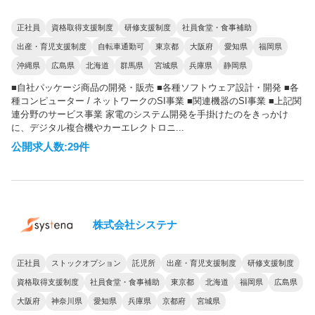
正社員
資格取得支援制度
研修支援制度
社員食堂・食事補助
出産・育児支援制度
自転車通勤可
東京都
大阪府
愛知県
福岡県
沖縄県
広島県
北海道
群馬県
宮城県
兵庫県
静岡県
■自社パッケージ商品の開発・販売 ■各種ソフトウェア設計・開発 ■各
種コンピューター / ネットワークのSI事業 ■関連機器のSI事業 ■上記関
連分野のサービス事業 家電のシステム開発を手掛けたのをきっかけ
に、デジタル複合機やカーエレクトロニ...
公開求人数:29件
株式会社システナ
正社員
ストックオプション
託児所
出産・育児支援制度
研修支援制度
資格取得支援制度
社員食堂・食事補助
東京都
北海道
福岡県
広島県
大阪府
神奈川県
愛知県
兵庫県
京都府
宮城県