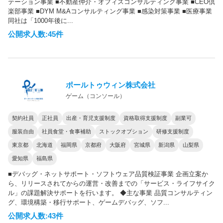
テーション事業 ■不動産仲介・オフィスコンサルティング事業 ■CEO倶
楽部事業 ■DYM M&Aコンサルティング事業 ■感染対策事業 ■医療事業
同社は「1000年後に...
公開求人数:45件
ポールトゥウィン株式会社
ゲーム（コンソール）
契約社員
正社員
出産・育児支援制度
資格取得支援制度
副業可
服装自由
社員食堂・食事補助
ストックオプション
研修支援制度
東京都
北海道
福岡県
京都府
大阪府
宮城県
新潟県
山梨県
愛知県
福島県
■デバッグ・ネットサポート・ソフトウェア品質検証事業 企画立案か
ら、リリースされてからの運営・改善までの「サービス・ライフサイク
ル」の課題解決サポートを行います。 ◆主な事業 品質コンサルティン
グ、環境構築・移行サポート、ゲームデバッグ、ソフ...
公開求人数:43件