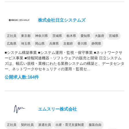
株式会社日立システムズ
正社員
東京都
神奈川県
茨城県
栃木県
愛知県
大阪府
宮城県
広島県
埼玉県
岡山県
兵庫県
京都府
香川県
静岡県
■システム構築事業 ■システム運用・監視・保守事業 ■ネットワークサ
ービス事業 ■情報関連機器・ソフトウェアの販売と開発 日立システム
ズは、幅広い規模・業種にわたる業務システムの構築と、データセンタ
ー、ネットワークやセキュリティの運用・監視セ...
公開求人数:164件
エムスリー株式会社
正社員
契約社員
派遣社員
出産・育児支援制度
服装自由