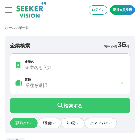
ログイン
新規会員登録
ホーム
企業一覧
36
企業検索
件
該当企業
企業名
業種
検索する
勤務地
職種
年収
こだわり