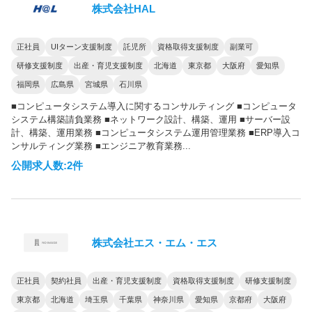
株式会社HAL
正社員
UIターン支援制度
託児所
資格取得支援制度
副業可
研修支援制度
出産・育児支援制度
北海道
東京都
大阪府
愛知県
福岡県
広島県
宮城県
石川県
■コンピュータシステム導入に関するコンサルティング ■コンピュータ
システム構築請負業務 ■ネットワーク設計、構築、運用 ■サーバー設
計、構築、運用業務 ■コンピュータシステム運用管理業務 ■ERP導入コ
ンサルティング業務 ■エンジニア教育業務...
公開求人数:2件
株式会社エス・エム・エス
正社員
契約社員
出産・育児支援制度
資格取得支援制度
研修支援制度
東京都
北海道
埼玉県
千葉県
神奈川県
愛知県
京都府
大阪府