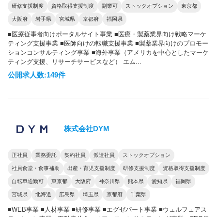
研修支援制度
資格取得支援制度
副業可
ストックオプション
東京都
大阪府
岩手県
宮城県
京都府
福岡県
■医療従事者向けポータルサイト事業 ■医療・製薬業界向け戦略マーケ
ティング支援事業 ■医師向けの転職支援事業 ■製薬業界向けのプロモー
ションコンサルティング事業 ■海外事業（アメリカを中心としたマーケ
ティング支援、リサーチサービスなど） エム...
公開求人数:149件
株式会社DYM
正社員
業務委託
契約社員
派遣社員
ストックオプション
社員食堂・食事補助
出産・育児支援制度
研修支援制度
資格取得支援制度
自転車通勤可
東京都
大阪府
神奈川県
熊本県
愛知県
福岡県
宮城県
北海道
広島県
埼玉県
京都府
千葉県
■WEB事業 ■人材事業 ■研修事業 ■エグゼパート事業 ■ウェルフェアス