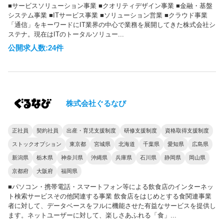
■サービスソリューション事業 ■クオリティデザイン事業 ■金融・基盤
システム事業 ■ITサービス事業 ■ソリューション営業 ■クラウド事業
「通信」をキーワードにIT業界の中心で業務を展開してきた株式会社シ
ステナ。現在はITのトータルソリュー...
公開求人数:24件
株式会社ぐるなび
正社員
契約社員
出産・育児支援制度
研修支援制度
資格取得支援制度
ストックオプション
東京都
宮城県
北海道
千葉県
愛知県
広島県
新潟県
栃木県
神奈川県
沖縄県
兵庫県
石川県
静岡県
岡山県
京都府
大阪府
福岡県
■パソコン・携帯電話・スマートフォン等による飲食店のインターネッ
ト検索サービスその他関連する事業 飲食店をはじめとする食関連事業
者に対して、データベースをフルに機能させた有益なサービスを提供し
ます。ネットユーザーに対して、楽しさあふれる「食」...