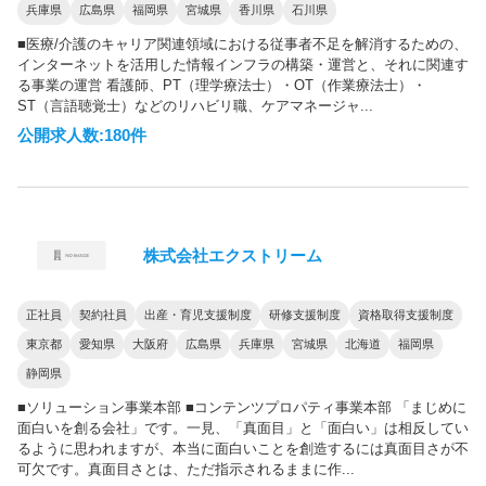
兵庫県
広島県
福岡県
宮城県
香川県
石川県
■医療/介護のキャリア関連領域における従事者不足を解消するための、
インターネットを活用した情報インフラの構築・運営と、それに関連す
る事業の運営 看護師、PT（理学療法士）・OT（作業療法士）・
ST（言語聴覚士）などのリハビリ職、ケアマネージャ...
公開求人数:180件
株式会社エクストリーム
正社員
契約社員
出産・育児支援制度
研修支援制度
資格取得支援制度
東京都
愛知県
大阪府
広島県
兵庫県
宮城県
北海道
福岡県
静岡県
■ソリューション事業本部 ■コンテンツプロパティ事業本部 「まじめに
面白いを創る会社」です。一見、「真面目」と「面白い」は相反してい
るように思われますが、本当に面白いことを創造するには真面目さが不
可欠です。真面目さとは、ただ指示されるままに作...