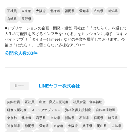
正社員
東京都
大阪府
北海道
福岡県
愛知県
広島県
新潟県
宮城県
長野県
■アプリケーションの企画・開発・運営 同社は「『はたらく』を通じて
人生の可能性を広げるインフラをつくる」をミッションに掲げ、スキマ
バイトアプリ「タイミー(Timee)」などの事業を展開しております。今
後は「はたらく」に留まらない多様なアプロー...
公開求人数:83件
LINEヤフー株式会社
契約社員
正社員
出産・育児支援制度
社員食堂・食事補助
研修支援制度
ストックオプション
資格取得支援制度
自転車通勤可
東京都
北海道
岩手県
宮城県
新潟県
石川県
群馬県
埼玉県
神奈川県
静岡県
愛知県
京都府
大阪府
兵庫県
岡山県
広島県