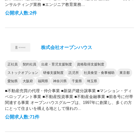
ンサルティング業務 ■エンジニア教育業務...
公開求人数:2件
株式会社オープンハウス
正社員
契約社員
出産・育児支援制度
資格取得支援制度
ストックオプション
研修支援制度
託児所
社員食堂・食事補助
東京都
愛知県
大阪府
福岡県
神奈川県
千葉県
埼玉県
■不動産売買の代理・仲介事業 ■新築戸建分譲事業 ■マンション・ディ
ベロップメント事業 ■不動産投資事業 ■不動産金融事業 ■前各号に付帯
関連する事業 オープンハウスグループは、1997年に創業し、多くの方
にとって住まいを構える地として憧れの...
公開求人数:71件