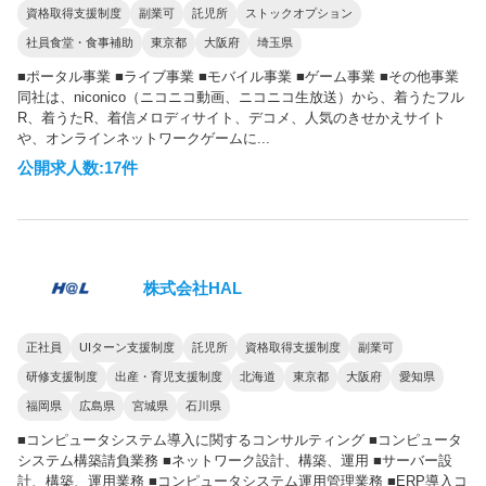
資格取得支援制度
副業可
託児所
ストックオプション
社員食堂・食事補助
東京都
大阪府
埼玉県
■ポータル事業 ■ライブ事業 ■モバイル事業 ■ゲーム事業 ■その他事業
同社は、niconico（ニコニコ動画、ニコニコ生放送）から、着うたフル
R、着うたR、着信メロディサイト、デコメ、人気のきせかえサイト
や、オンラインネットワークゲームに...
公開求人数:17件
株式会社HAL
正社員
UIターン支援制度
託児所
資格取得支援制度
副業可
研修支援制度
出産・育児支援制度
北海道
東京都
大阪府
愛知県
福岡県
広島県
宮城県
石川県
■コンピュータシステム導入に関するコンサルティング ■コンピュータ
システム構築請負業務 ■ネットワーク設計、構築、運用 ■サーバー設
計、構築、運用業務 ■コンピュータシステム運用管理業務 ■ERP導入コ