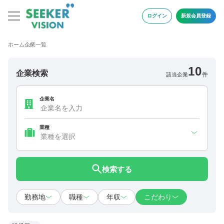
ログイン
新規会員登録
ホーム
企業一覧
10
企業検索
件
該当企業
企業名
業種
検索する
勤務地
職種
年収
こだわり