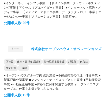
■インターネットインフラ事業 【ドメイン事業｜クラウド・ホスティ
ング事業｜アクセス（プロバイダー）事業】 ■インターネット広告・メ
ディア事業 【メディア・アドテク事業｜データテクノロジー事業｜エ
ージェンシー事業｜ソリューション事業】 創業時か...
公開求人数:20件
株式会社オープンハウス・オペレーションズ
正社員
出産・育児支援制度
資格取得支援制度
託児所
東京都
神奈川県
千葉県
■オープンハウスグループ内 受託業務 ■不動産売買の代理・仲介事業 ■
新築戸建分譲事業 ■マンション・ディベロップメント事業 ■不動産投資
事業 ■不動産金融事業 ■前各号に付帯関連する事業 オープンハウスグ
ループは、仕事を本気で楽しむ人々の集...
公開求人数:15件