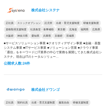
株式会社システナ
正社員
ストックオプション
託児所
出産・育児支援制度
研修支援制度
資格取得支援制度
社員食堂・食事補助
東京都
北海道
福岡県
広島県
大阪府
神奈川県
愛知県
兵庫県
京都府
宮城県
■サービスソリューション事業 ■クオリティデザイン事業 ■金融・基盤
システム事業 ■ITサービス事業 ■ソリューション営業 ■クラウド事業
「通信」をキーワードにIT業界の中心で業務を展開してきた株式会社シ
ステナ。現在はITのトータルソリュー...
公開求人数:24件
株式会社ドワンゴ
正社員
契約社員
出産・育児支援制度
服装自由
研修支援制度