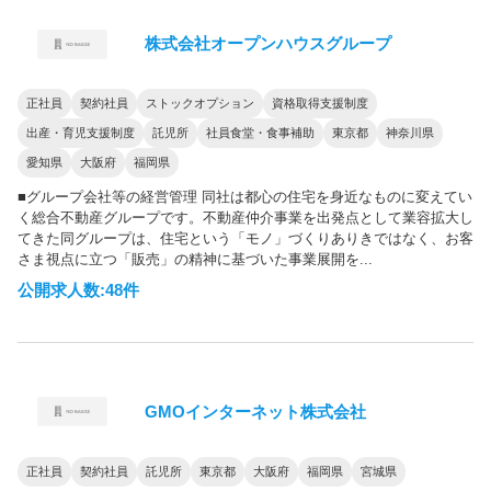
株式会社オープンハウスグループ
正社員
契約社員
ストックオプション
資格取得支援制度
出産・育児支援制度
託児所
社員食堂・食事補助
東京都
神奈川県
愛知県
大阪府
福岡県
■グループ会社等の経営管理 同社は都心の住宅を身近なものに変えてい
く総合不動産グループです。不動産仲介事業を出発点として業容拡大し
てきた同グループは、住宅という「モノ」づくりありきではなく、お客
さま視点に立つ「販売」の精神に基づいた事業展開を...
公開求人数:48件
GMOインターネット株式会社
正社員
契約社員
託児所
東京都
大阪府
福岡県
宮城県