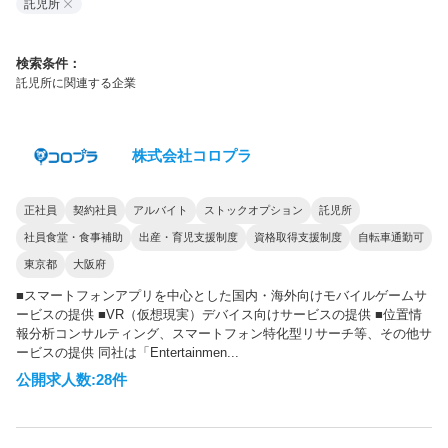
託児所
検索条件：
託児所に関連する企業
株式会社コロプラ
正社員
契約社員
アルバイト
ストックオプション
託児所
社員食堂・食事補助
出産・育児支援制度
資格取得支援制度
自転車通勤可
東京都
大阪府
■スマートフォンアプリを中心とした国内・海外向けモバイルゲームサ
ービスの提供 ■VR（仮想現実）デバイス向けサービスの提供 ■位置情
報分析コンサルティング、スマートフォン特化型リサーチ等、その他サ
ービスの提供 同社は「Entertainmen...
公開求人数:28件