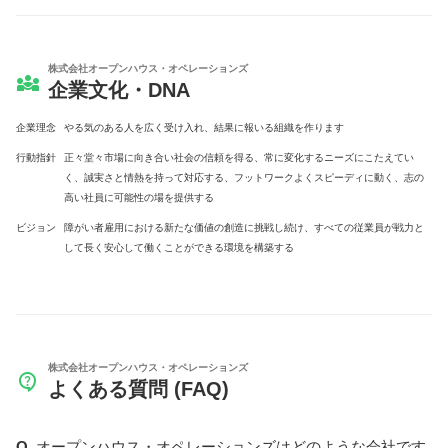
株式会社オープンハウス・オペレーションズ
企業文化・DNA
企業理念
やる気のある人を広く受け入れ、結果に報いる組織を作ります
行動指針
正々堂々市場に向き合い社会の信頼を得る、常に変化するニーズにこたえてい
く、誠実さと情熱を持って対応する、フットワークよくスピーディに動く、志の
高い社員に可能性の場を提供する
ビジョン
障がい者雇用における新たな価値の創造に挑戦し続け、すべての従業員が戦力と
して長く安心して働くことができる環境を構築する
株式会社オープンハウス・オペレーションズ
よくある質問 (FAQ)
オープンハウス・オペレーションズはどのような会社です