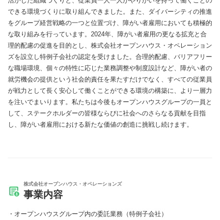
活かした組織づくりと、従業員一人一人がやりがいを持って働くことの
できる環境づくりに取り組んできました。また、ダイバーシティの推進
をグループ経営戦略の一つと位置づけ、障がい者雇用においても積極的
な取り組みを行っています。2024年、障がい者雇用の更なる拡充と合
理的配慮の促進を目的とし、株式会社オープンハウス・オペレーション
ズを設立し特例子会社の認定を受けました。合理的配慮、バリアフリー
な職場環境、個々の特性に応じた業務調整や制度設計など、障がい者の
就労機会の提供という社会的責任を果たすだけでなく、すべての従業員
が戦力として長く安心して働くことができる環境の構築に、より一層力
を注いでまいります。私たちは今後もオープンハウスグループの一員と
して、ステークホルダーの皆様ならびに社会へのさらなる貢献を目指
し、障がい者雇用における新たな価値の創造に挑戦し続けます。
株式会社オープンハウス・オペレーションズ
事業内容
オープンハウスグループ内の委託業務（特例子会社）