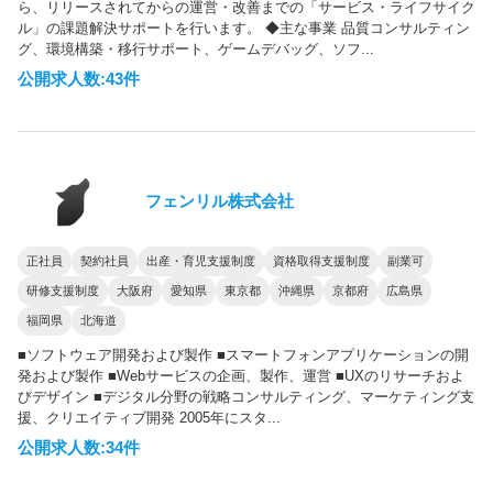
ら、リリースされてからの運営・改善までの「サービス・ライフサイク
ル」の課題解決サポートを行います。 ◆主な事業 品質コンサルティン
グ、環境構築・移行サポート、ゲームデバッグ、ソフ...
公開求人数:43件
フェンリル株式会社
正社員
契約社員
出産・育児支援制度
資格取得支援制度
副業可
研修支援制度
大阪府
愛知県
東京都
沖縄県
京都府
広島県
福岡県
北海道
■ソフトウェア開発および製作 ■スマートフォンアプリケーションの開
発および製作 ■Webサービスの企画、製作、運営 ■UXのリサーチおよ
びデザイン ■デジタル分野の戦略コンサルティング、マーケティング支
援、クリエイティブ開発 2005年にスタ...
公開求人数:34件