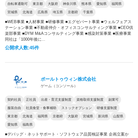
自転車通勤可
東京都
大阪府
神奈川県
熊本県
愛知県
福岡県
宮城県
北海道
広島県
埼玉県
京都府
千葉県
■WEB事業 ■人材事業 ■研修事業 ■エグゼパート事業 ■ウェルフェアス
テーション事業 ■不動産仲介・オフィスコンサルティング事業 ■CEO倶
楽部事業 ■DYM M&Aコンサルティング事業 ■感染対策事業 ■医療事業
同社は「1000年後に...
公開求人数:45件
ポールトゥウィン株式会社
ゲーム（コンソール）
契約社員
正社員
出産・育児支援制度
資格取得支援制度
副業可
服装自由
社員食堂・食事補助
ストックオプション
研修支援制度
東京都
北海道
福岡県
京都府
大阪府
宮城県
新潟県
山梨県
愛知県
福島県
■デバッグ・ネットサポート・ソフトウェア品質検証事業 企画立案か