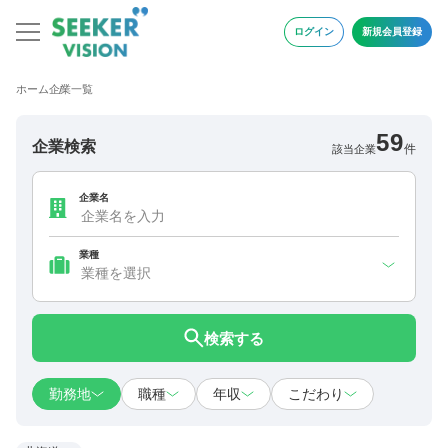
ログイン
新規会員登録
ホーム
企業一覧
59
企業検索
件
該当企業
企業名
業種
検索する
勤務地
職種
年収
こだわり