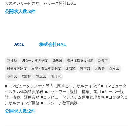
大の占いサービスや、シリーズ累計150...
公開求人数:3件
株式会社HAL
正社員
UIターン支援制度
託児所
資格取得支援制度
副業可
研修支援制度
出産・育児支援制度
北海道
東京都
大阪府
愛知県
福岡県
広島県
宮城県
石川県
■コンピュータシステム導入に関するコンサルティング ■コンピュータ
システム構築請負業務 ■ネットワーク設計、構築、運用 ■サーバー設
計、構築、運用業務 ■コンピュータシステム運用管理業務 ■ERP導入コ
ンサルティング業務 ■エンジニア教育業務...
公開求人数:2件