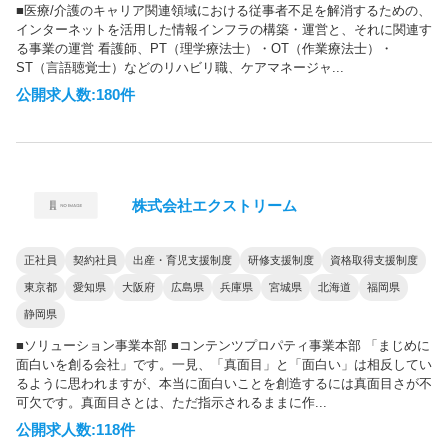
■医療/介護のキャリア関連領域における従事者不足を解消するための、
インターネットを活用した情報インフラの構築・運営と、それに関連す
る事業の運営 看護師、PT（理学療法士）・OT（作業療法士）・
ST（言語聴覚士）などのリハビリ職、ケアマネージャ...
公開求人数:180件
株式会社エクストリーム
正社員
契約社員
出産・育児支援制度
研修支援制度
資格取得支援制度
東京都
愛知県
大阪府
広島県
兵庫県
宮城県
北海道
福岡県
静岡県
■ソリューション事業本部 ■コンテンツプロパティ事業本部 「まじめに
面白いを創る会社」です。一見、「真面目」と「面白い」は相反してい
るように思われますが、本当に面白いことを創造するには真面目さが不
可欠です。真面目さとは、ただ指示されるままに作...
公開求人数:118件