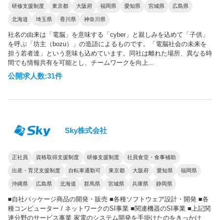
研修支援制度
東京都
大阪府
福岡県
愛知県
宮城県
広島県
北海道
埼玉県
香川県
神奈川県
社名の由来は「電脳」を意味する「cyber」と親しみを込めて「子供」
を呼ぶ「坊主（bozu）」の造語によるものです。「電脳社会の未来を
担う若者達」という意味も込めています。同社は離れた場所、異なる時
間でも情報共有を可能とし、チームワークを向上...
公開求人数:31件
Sky株式会社
正社員
資格取得支援制度
研修支援制度
社員食堂・食事補助
出産・育児支援制度
自転車通勤可
東京都
大阪府
愛知県
福岡県
沖縄県
広島県
北海道
群馬県
宮城県
兵庫県
静岡県
■自社パッケージ商品の開発・販売 ■各種ソフトウェア設計・開発 ■各
種コンピューター / ネットワークのSI事業 ■関連機器のSI事業 ■上記関
連分野のサービス事業 家電のシステム開発を手掛けたのをきっかけ