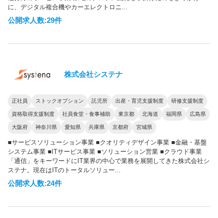
に、デジタル複合機やカーエレクトロニ...
公開求人数:29件
株式会社システナ
正社員
ストックオプション
託児所
出産・育児支援制度
研修支援制度
資格取得支援制度
社員食堂・食事補助
東京都
北海道
福岡県
広島県
大阪府
神奈川県
愛知県
兵庫県
京都府
宮城県
■サービスソリューション事業 ■クオリティデザイン事業 ■金融・基盤
システム事業 ■ITサービス事業 ■ソリューション営業 ■クラウド事業
「通信」をキーワードにIT業界の中心で業務を展開してきた株式会社シ
ステナ。現在はITのトータルソリュー...
公開求人数:24件