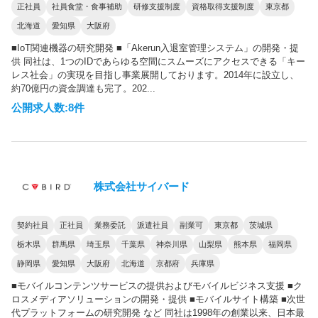
正社員
社員食堂・食事補助
研修支援制度
資格取得支援制度
東京都
北海道
愛知県
大阪府
■IoT関連機器の研究開発 ■「Akerun入退室管理システム」の開発・提
供 同社は、1つのIDであらゆる空間にスムーズにアクセスできる「キー
レス社会」の実現を目指し事業展開しております。2014年に設立し、
約70億円の資金調達も完了。202...
公開求人数:8件
株式会社サイバード
契約社員
正社員
業務委託
派遣社員
副業可
東京都
茨城県
栃木県
群馬県
埼玉県
千葉県
神奈川県
山梨県
熊本県
福岡県
静岡県
愛知県
大阪府
北海道
京都府
兵庫県
■モバイルコンテンツサービスの提供およびモバイルビジネス支援 ■ク
ロスメディアソリューションの開発・提供 ■モバイルサイト構築 ■次世
代プラットフォームの研究開発 など 同社は1998年の創業以来、日本最