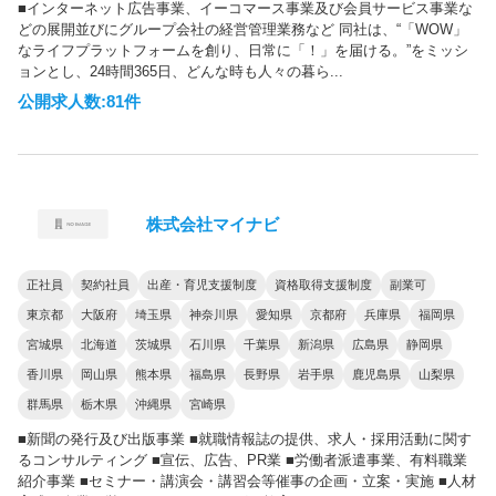
■インターネット広告事業、イーコマース事業及び会員サービス事業な
どの展開並びにグループ会社の経営管理業務など 同社は、“「WOW」
なライフプラットフォームを創り、日常に「！」を届ける。”をミッシ
ョンとし、24時間365日、どんな時も人々の暮ら...
公開求人数:81件
株式会社マイナビ
正社員
契約社員
出産・育児支援制度
資格取得支援制度
副業可
東京都
大阪府
埼玉県
神奈川県
愛知県
京都府
兵庫県
福岡県
宮城県
北海道
茨城県
石川県
千葉県
新潟県
広島県
静岡県
香川県
岡山県
熊本県
福島県
長野県
岩手県
鹿児島県
山梨県
群馬県
栃木県
沖縄県
宮崎県
■新聞の発行及び出版事業 ■就職情報誌の提供、求人・採用活動に関す
るコンサルティング ■宣伝、広告、PR業 ■労働者派遣事業、有料職業
紹介事業 ■セミナー・講演会・講習会等催事の企画・立案・実施 ■人材