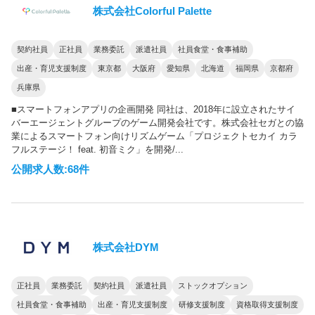
株式会社Colorful Palette
契約社員
正社員
業務委託
派遣社員
社員食堂・食事補助
出産・育児支援制度
東京都
大阪府
愛知県
北海道
福岡県
京都府
兵庫県
■スマートフォンアプリの企画開発 同社は、2018年に設立されたサイ
バーエージェントグループのゲーム開発会社です。株式会社セガとの協
業によるスマートフォン向けリズムゲーム「プロジェクトセカイ カラ
フルステージ！ feat. 初音ミク」を開発/...
公開求人数:68件
株式会社DYM
正社員
業務委託
契約社員
派遣社員
ストックオプション
社員食堂・食事補助
出産・育児支援制度
研修支援制度
資格取得支援制度