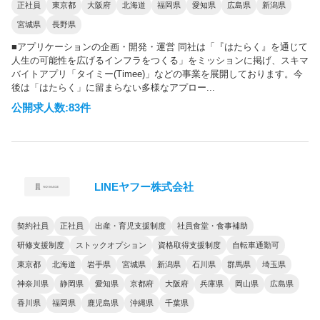
正社員
東京都
大阪府
北海道
福岡県
愛知県
広島県
新潟県
宮城県
長野県
■アプリケーションの企画・開発・運営 同社は「『はたらく』を通じて
人生の可能性を広げるインフラをつくる」をミッションに掲げ、スキマ
バイトアプリ「タイミー(Timee)」などの事業を展開しております。今
後は「はたらく」に留まらない多様なアプロー...
公開求人数:83件
LINEヤフー株式会社
契約社員
正社員
出産・育児支援制度
社員食堂・食事補助
研修支援制度
ストックオプション
資格取得支援制度
自転車通勤可
東京都
北海道
岩手県
宮城県
新潟県
石川県
群馬県
埼玉県
神奈川県
静岡県
愛知県
京都府
大阪府
兵庫県
岡山県
広島県
香川県
福岡県
鹿児島県
沖縄県
千葉県