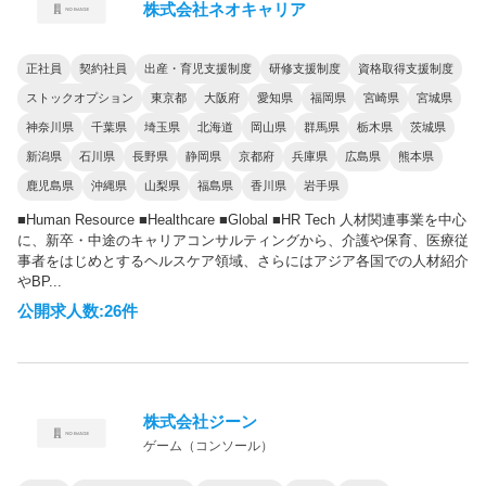
株式会社ネオキャリア
正社員
契約社員
出産・育児支援制度
研修支援制度
資格取得支援制度
ストックオプション
東京都
大阪府
愛知県
福岡県
宮崎県
宮城県
神奈川県
千葉県
埼玉県
北海道
岡山県
群馬県
栃木県
茨城県
新潟県
石川県
長野県
静岡県
京都府
兵庫県
広島県
熊本県
鹿児島県
沖縄県
山梨県
福島県
香川県
岩手県
■Human Resource ■Healthcare ■Global ■HR Tech 人材関連事業を中心
に、新卒・中途のキャリアコンサルティングから、介護や保育、医療従
事者をはじめとするヘルスケア領域、さらにはアジア各国での人材紹介
やBP...
公開求人数:26件
株式会社ジーン
ゲーム（コンソール）