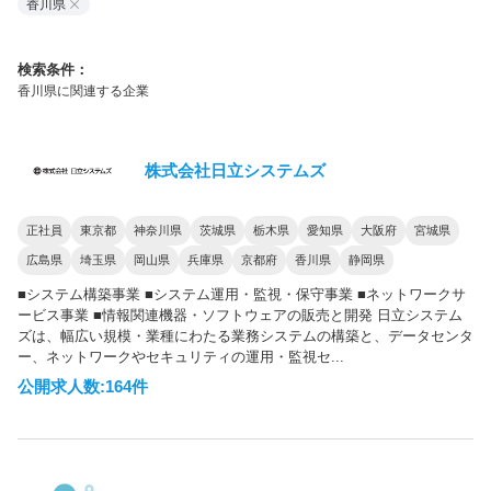
香川県
検索条件：
香川県に関連する企業
株式会社日立システムズ
正社員
東京都
神奈川県
茨城県
栃木県
愛知県
大阪府
宮城県
広島県
埼玉県
岡山県
兵庫県
京都府
香川県
静岡県
■システム構築事業 ■システム運用・監視・保守事業 ■ネットワークサ
ービス事業 ■情報関連機器・ソフトウェアの販売と開発 日立システム
ズは、幅広い規模・業種にわたる業務システムの構築と、データセンタ
ー、ネットワークやセキュリティの運用・監視セ...
公開求人数:164件