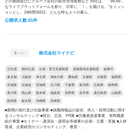
どの展開並びにグループ会社の経営管理業務など 同社は、“「WOW」
なライフプラットフォームを創り、日常に「！」を届ける。”をミッシ
ョンとし、24時間365日、どんな時も人々の暮ら...
公開求人数:81件
株式会社マイナビ
正社員
契約社員
出産・育児支援制度
資格取得支援制度
副業可
東京都
大阪府
埼玉県
神奈川県
愛知県
京都府
兵庫県
福岡県
宮城県
北海道
茨城県
石川県
千葉県
新潟県
広島県
静岡県
香川県
岡山県
熊本県
福島県
長野県
岩手県
鹿児島県
山梨県
群馬県
栃木県
沖縄県
宮崎県
■新聞の発行及び出版事業 ■就職情報誌の提供、求人・採用活動に関す
るコンサルティング ■宣伝、広告、PR業 ■労働者派遣事業、有料職業
紹介事業 ■セミナー・講演会・講習会等催事の企画・立案・実施 ■人材
育成、企業経営のコンサルティング、教育・...