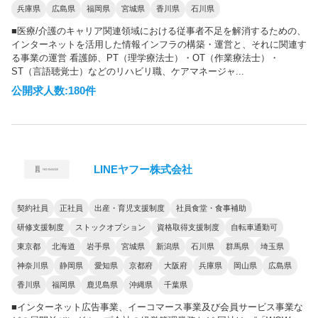
兵庫県
広島県
福岡県
宮城県
香川県
石川県
■医療/介護のキャリア関連領域における従事者不足を解消するための、
インターネットを活用した情報インフラの構築・運営と、それに関連す
る事業の運営 看護師、PT（理学療法士）・OT（作業療法士）・
ST（言語聴覚士）などのリハビリ職、ケアマネージャ...
公開求人数:180件
LINEヤフー株式会社
契約社員
正社員
出産・育児支援制度
社員食堂・食事補助
研修支援制度
ストックオプション
資格取得支援制度
自転車通勤可
東京都
北海道
岩手県
宮城県
新潟県
石川県
群馬県
埼玉県
神奈川県
静岡県
愛知県
京都府
大阪府
兵庫県
岡山県
広島県
香川県
福岡県
鹿児島県
沖縄県
千葉県
■インターネット広告事業、イーコマース事業及び会員サービス事業な