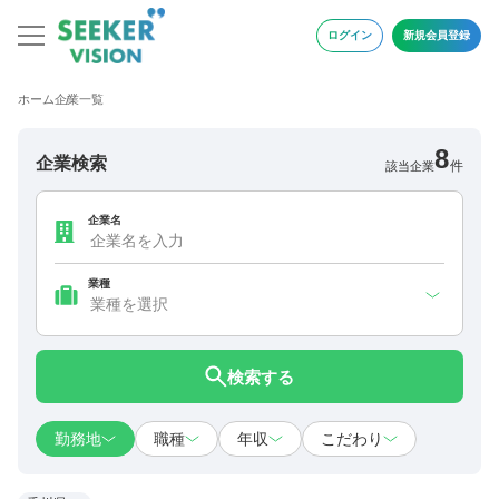
ログイン
新規会員登録
ホーム
企業一覧
8
企業検索
件
該当企業
企業名
業種
検索する
勤務地
職種
年収
こだわり