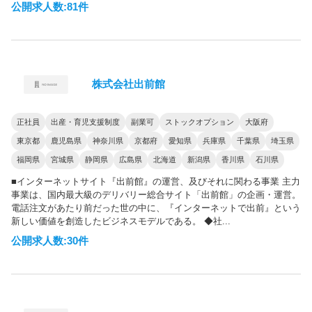
公開求人数:81件
株式会社出前館
正社員
出産・育児支援制度
副業可
ストックオプション
大阪府
東京都
鹿児島県
神奈川県
京都府
愛知県
兵庫県
千葉県
埼玉県
福岡県
宮城県
静岡県
広島県
北海道
新潟県
香川県
石川県
■インターネットサイト『出前館』の運営、及びそれに関わる事業 主力
事業は、国内最大級のデリバリー総合サイト「出前館」の企画・運営。
電話注文があたり前だった世の中に、『インターネットで出前』という
新しい価値を創造したビジネスモデルである。 ◆社...
公開求人数:30件