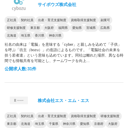
サイボウズ株式会社
正社員
契約社員
出産・育児支援制度
資格取得支援制度
副業可
研修支援制度
東京都
大阪府
福岡県
愛知県
宮城県
広島県
北海道
埼玉県
香川県
神奈川県
社名の由来は「電脳」を意味する「cyber」と親しみを込めて「子供」
を呼ぶ「坊主（bozu）」の造語によるものです。「電脳社会の未来を
担う若者達」という意味も込めています。同社は離れた場所、異なる時
間でも情報共有を可能とし、チームワークを向上...
公開求人数:31件
株式会社エス・エム・エス
正社員
契約社員
出産・育児支援制度
資格取得支援制度
研修支援制度
東京都
北海道
埼玉県
千葉県
神奈川県
愛知県
京都府
大阪府