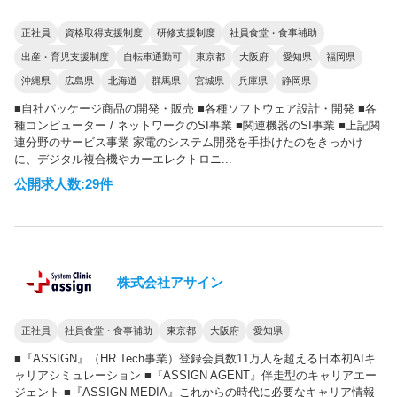
正社員
資格取得支援制度
研修支援制度
社員食堂・食事補助
出産・育児支援制度
自転車通勤可
東京都
大阪府
愛知県
福岡県
沖縄県
広島県
北海道
群馬県
宮城県
兵庫県
静岡県
■自社パッケージ商品の開発・販売 ■各種ソフトウェア設計・開発 ■各
種コンピューター / ネットワークのSI事業 ■関連機器のSI事業 ■上記関
連分野のサービス事業 家電のシステム開発を手掛けたのをきっかけ
に、デジタル複合機やカーエレクトロニ...
公開求人数:29件
株式会社アサイン
正社員
社員食堂・食事補助
東京都
大阪府
愛知県
■『ASSIGN』（HR Tech事業）登録会員数11万人を超える日本初AIキ
ャリアシミュレーション ■『ASSIGN AGENT』伴走型のキャリアエー
ジェント ■『ASSIGN MEDIA』これからの時代に必要なキャリア情報