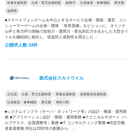
研修支援制度
出産・育児支援制度
副業可
社員食堂・食事補助
東京都
福岡県
■スマートフォンゲームを中心とするサービス企画・開発・運営、コン
シューマーゲームの企画・開発 「世界震撼」をビジョンに、オリジナ
ルIPと有力IPの両軸で技術力・運用力・変化対応力を生かした大型タイ
トルを継続的に創出し、収益性と成長性を両立した...
公開求人数:34件
株式会社スカイウイル
正社員
出産・育児支援制度
研修支援制度
資格取得支援制度
社員食堂・食事補助
東京都
神奈川県
■システムインフラ（サーバ・ネットワーク等）の設計・構築・運用業
務 ■アプリケーション設計・開発・運用業務 ■テクニカルサポート（ヘ
ルプデスク、設置調整等）業務 ■IT コンサルティング業務 ■特定労働
者派遣業務 同社は2002年の創業から、...