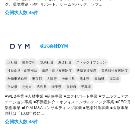
グ、環境構築・移行サポート、ゲームデバッグ、ソフ...
公開求人数:45件
株式会社DYM
正社員
業務委託
契約社員
派遣社員
ストックオプション
社員食堂・食事補助
出産・育児支援制度
研修支援制度
資格取得支援制度
自転車通勤可
東京都
大阪府
神奈川県
熊本県
愛知県
福岡県
宮城県
北海道
広島県
埼玉県
京都府
千葉県
■WEB事業 ■人材事業 ■研修事業 ■エグゼパート事業 ■ウェルフェアス
テーション事業 ■不動産仲介・オフィスコンサルティング事業 ■CEO倶
楽部事業 ■DYM M&Aコンサルティング事業 ■感染対策事業 ■医療事業
同社は「1000年後に...
公開求人数:45件