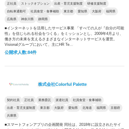
正社員
ストックオプション
出産・育児支援制度
研修支援制度
自転車通勤可
社員食堂・食事補助
東京都
愛知県
大阪府
福岡県
広島県
神奈川県
静岡県
■インターネットを活用したサービス事業 「すべての人が『自分の可能
性』を信じられる社会をつくる」をミッションとし、2009年4月より、
働き方の未来を支えるさまざまなインターネットサービスを運営。
Visionalグループにおいて、主にHR Te...
公開求人数:84件
株式会社Colorful Palette
契約社員
正社員
業務委託
派遣社員
社員食堂・食事補助
出産・育児支援制度
東京都
大阪府
愛知県
北海道
福岡県
京都府
兵庫県
■スマートフォンアプリの企画開発 同社は、2018年に設立されたサイ