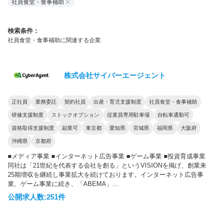
社員食堂・食事補助
検索条件：
社員食堂・食事補助に関連する企業
株式会社サイバーエージェント
正社員
業務委託
契約社員
出産・育児支援制度
社員食堂・食事補助
研修支援制度
ストックオプション
従業員専用駐車場
自転車通勤可
資格取得支援制度
副業可
東京都
愛知県
宮城県
福岡県
大阪府
沖縄県
京都府
■メディア事業 ■インターネット広告事業 ■ゲーム事業 ■投資育成事業
同社は「21世紀を代表する会社を創る」というVISIONを掲げ、創業来
25期増収を継続し事業拡大を続けております。インターネット広告事
業、ゲーム事業に続き、「ABEMA」...
公開求人数:251件