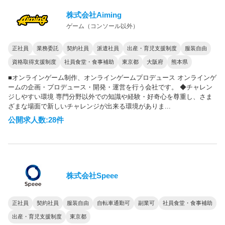
株式会社Aiming
ゲーム（コンソール以外）
正社員
業務委託
契約社員
派遣社員
出産・育児支援制度
服装自由
資格取得支援制度
社員食堂・食事補助
東京都
大阪府
熊本県
■オンラインゲーム制作、オンラインゲームプロデュース オンラインゲ
ームの企画・プロデュース・開発・運営を行う会社です。 ◆チャレン
ジしやすい環境 専門分野以外での知識や経験・好奇心を尊重し、さま
ざまな場面で新しいチャレンジが出来る環境がありま...
公開求人数:28件
株式会社Speee
正社員
契約社員
服装自由
自転車通勤可
副業可
社員食堂・食事補助
出産・育児支援制度
東京都