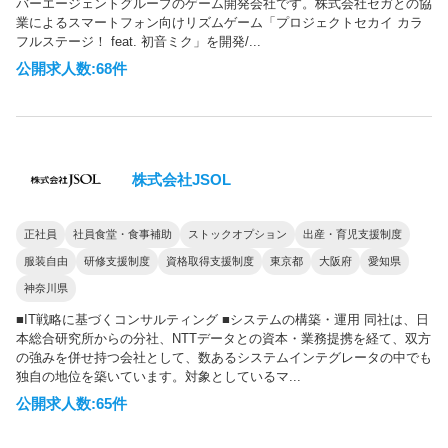
バーエージェントグループのゲーム開発会社です。株式会社セガとの協
業によるスマートフォン向けリズムゲーム「プロジェクトセカイ カラ
フルステージ！ feat. 初音ミク」を開発/...
公開求人数:68件
株式会社JSOL
正社員
社員食堂・食事補助
ストックオプション
出産・育児支援制度
服装自由
研修支援制度
資格取得支援制度
東京都
大阪府
愛知県
神奈川県
■IT戦略に基づくコンサルティング ■システムの構築・運用 同社は、日
本総合研究所からの分社、NTTデータとの資本・業務提携を経て、双方
の強みを併せ持つ会社として、数あるシステムインテグレータの中でも
独自の地位を築いています。対象としているマ...
公開求人数:65件