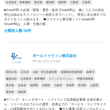
社員食堂・食事補助
東京都
愛知県
福岡県
大阪府
広島県
■SmartHR の企画・開発・運営・販売 SmartHRは、働くうえでの非合
理な仕組みをテクノロジーと創意工夫でハックし、歴史に名を残すプロ
ダクトをつくり続けます。 ◆クラウド人事労務ソフトSmartHR
SmartHRは、人事・労務の業...
公開求人数:52件
ポールトゥウィン株式会社
ゲーム（コンソール）
契約社員
正社員
出産・育児支援制度
資格取得支援制度
副業可
服装自由
社員食堂・食事補助
ストックオプション
研修支援制度
東京都
北海道
福岡県
京都府
大阪府
宮城県
新潟県
山梨県
愛知県
福島県
■デバッグ・ネットサポート・ソフトウェア品質検証事業 企画立案か
ら、リリースされてからの運営・改善までの「サービス・ライフサイク
ル」の課題解決サポートを行います。 ◆主な事業 品質コンサルティン