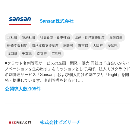
Sansan株式会社
正社員
契約社員
社員食堂・食事補助
出産・育児支援制度
服装自由
研修支援制度
資格取得支援制度
副業可
東京都
大阪府
愛知県
福岡県
千葉県
京都府
広島県
■クラウド名刺管理サービスの企画・開発・販売 同社は「出会いからイ
ノベーションを生み出す」をミッションとして掲げ、法人向けクラウド
名刺管理サービス「Sansan」および個人向け名刺アプリ「Eight」を開
発・提供しています。名刺管理を起点とし...
公開求人数:105件
株式会社ビズリーチ