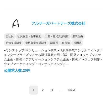
アルサーガパートナーズ株式会社
正社員
社員食堂・食事補助
出産・育児支援制度
服装自由
研修支援制度
資格取得支援制度
副業可
東京都
福岡県
■ワンストップDXソリューション事業 ■IT新規事業コンサルティング／
エンタープライズシステム新規事業企画（DX）開発／ ■ウェブシステ
ム企画・開発／アプリケーションシステム企画・開発／ ■ウェブ制作・
ウェブマーケティング・コンサルティング／...
公開求人数:20件
1
2
3
…
Next