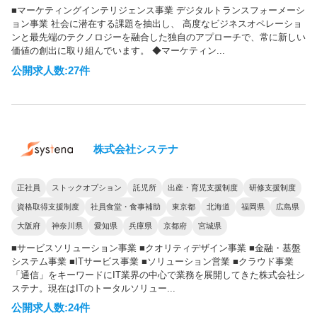
■マーケティングインテリジェンス事業 デジタルトランスフォーメーシ
ョン事業 社会に潜在する課題を抽出し、 高度なビジネスオペレーショ
ンと最先端のテクノロジーを融合した独自のアプローチで、常に新しい
価値の創出に取り組んでいます。 ◆マーケティン...
公開求人数:27件
株式会社システナ
正社員
ストックオプション
託児所
出産・育児支援制度
研修支援制度
資格取得支援制度
社員食堂・食事補助
東京都
北海道
福岡県
広島県
大阪府
神奈川県
愛知県
兵庫県
京都府
宮城県
■サービスソリューション事業 ■クオリティデザイン事業 ■金融・基盤
システム事業 ■ITサービス事業 ■ソリューション営業 ■クラウド事業
「通信」をキーワードにIT業界の中心で業務を展開してきた株式会社シ
ステナ。現在はITのトータルソリュー...
公開求人数:24件