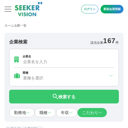
ログイン
新規会員登録
ホーム
企業一覧
167
企業検索
件
該当企業
企業名
業種
検索する
勤務地
職種
年収
こだわり