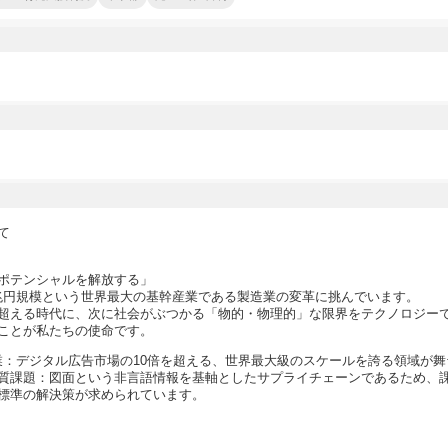
て
ポテンシャルを解放する」
00兆円規模という世界最大の基幹産業である製造業の変革に挑んでいます。
を超える時代に、次に社会がぶつかる「物的・物理的」な限界をテクノロジー
ことが私たちの使命です。
大産業：デジタル広告市場の10倍を超える、世界最大級のスケールを誇る領域が
質課題：図面という非言語情報を基軸としたサプライチェーンであるため、
標準の解決策が求められています。