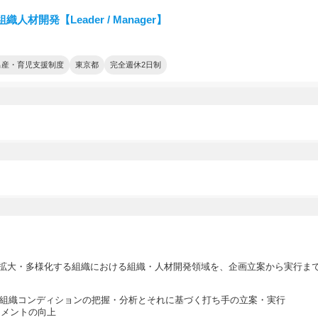
組織人材開発【Leader / Manager】
出産・育児支援制度
東京都
完全週休2日制
拡大・多様化する組織における組織・人材開発領域を、企画立案から実行ま
通じた組織コンディションの把握・分析とそれに基づく打ち手の立案・実行
メントの向上