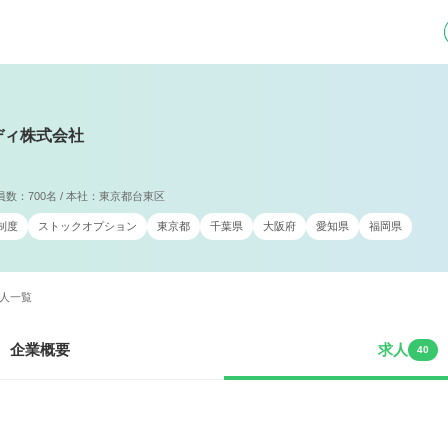
ディ株式会社
業員数：700名 / 本社：東京都台東区
制度
ストックオプション
東京都
千葉県
大阪府
愛知県
福岡県
人一覧
企業概要
求人
40