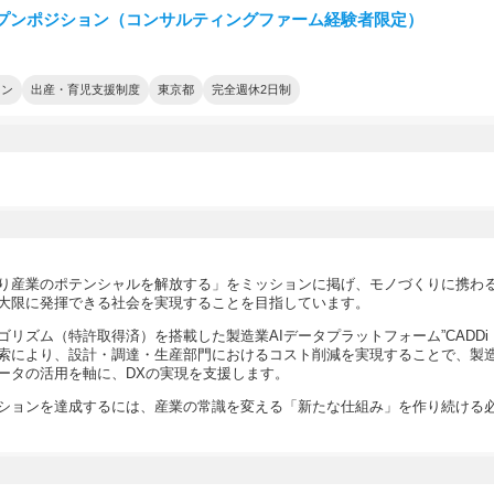
プンポジション（コンサルティングファーム経験者限定）
ョン
出産・育児支援制度
東京都
完全週休2日制
り産業のポテンシャルを解放する」をミッションに掲げ、モノづくりに携わ
大限に発揮できる社会を実現することを目指しています。
リズム（特許取得済）を搭載した製造業AIデータプラットフォーム”CADDi Dr
索により、設計・調達・生産部門におけるコスト削減を実現することで、製
ータの活用を軸に、DXの実現を支援します。
ションを達成するには、産業の常識を変える「新たな仕組み」を作り続ける