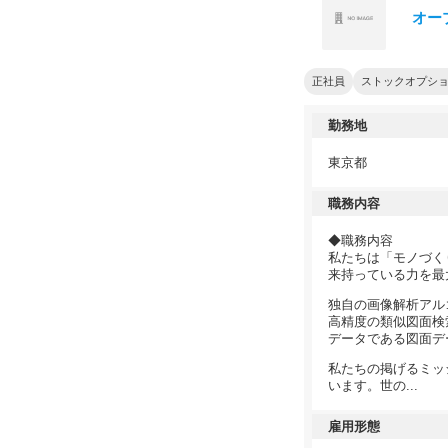
オー
正社員
ストックオプシ
勤務地
東京都
職務内容
◆職務内容
私たちは「モノづく
来持っている力を最
独自の画像解析アルゴ
高精度の類似図面検
データである図面デ
私たちの掲げるミッ
います。世の...
雇用形態