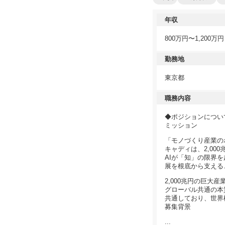
年収
800万円〜1,200万円
勤務地
東京都
職務内容
◆ポジションについ
ミッション
「モノづくり産業の
キャディは、2,0
AIが「知」の限界
展を根底から支える
2,000兆円の巨
グローバル共通の本
共通しており、世界
募集背景
...