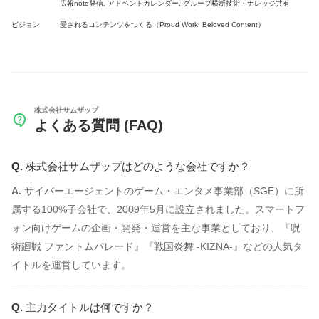
広報note発信, アドベントカレンダー, グループ横断技術・ナレッジ共有
ビジョン
愛されるコンテンツをつくる（Proud Work, Beloved Content）
株式会社サムザップ
よくある質問 (FAQ)
株式会社サムザップはどのような会社ですか？
サイバーエージェントのゲーム・エンタメ事業部（SGE）に所
属する100%子会社で、2009年5月に設立されました。スマートフ
ォン向けゲームの企画・開発・運営を主な事業としており、『呪
術廻戦 ファントムパレード』『戦国炎舞 -KIZNA-』などの人気タ
イトルを運営しています。
主力タイトルは何ですか？