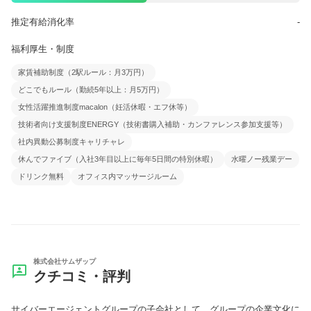
推定有給消化率
-
福利厚生・制度
家賃補助制度（2駅ルール：月3万円）
どこでもルール（勤続5年以上：月5万円）
女性活躍推進制度macalon（妊活休暇・エフ休等）
技術者向け支援制度ENERGY（技術書購入補助・カンファレンス参加支援等）
社内異動公募制度キャリチャレ
休んでファイブ（入社3年目以上に毎年5日間の特別休暇）
水曜ノー残業デー
ドリンク無料
オフィス内マッサージルーム
株式会社サムザップ
クチコミ・評判
サイバーエージェントグループの子会社として、グループの企業文化に