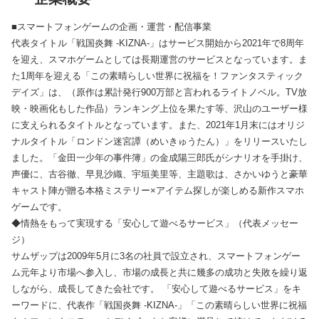
■スマートフォンゲームの企画・運営・配信事業
代表タイトル「戦国炎舞 -KIZNA-」はサービス開始から2021年で8周年
を迎え、スマホゲームとしては長期運営のサービスとなっています。ま
た1周年を迎える「この素晴らしい世界に祝福を！ファンタスティック
デイズ」は、（原作は累計発行900万部と言われるライトノベル。TV放
映・映画化もした作品）ランキング上位を果たす等、沢山のユーザー様
に支えられるタイトルとなっています。また、2021年1月末にはオリジ
ナルタイトル「ロンドン迷宮譚（めいきゅうたん）」をリリースいたし
ました。「金田一少年の事件簿」の金成陽三郎氏がシナリオを手掛け、
声優に、古谷徹、早見沙織、宇垣美里等、主題歌は、さかいゆうと豪華
キャスト陣が贈る本格ミステリー×アイテム探しが楽しめる新作スマホ
ゲームです。
◆情熱をもって実現する「安心して遊べるサービス」（代表メッセー
ジ）
サムザップは2009年5月に3名の社員で設立され、スマートフォンゲー
ム元年より市場へ参入し、市場の成長と共に幾多の成功と失敗を繰り返
しながら、成長してきた会社です。 「安心して遊べるサービス」をキ
ーワードに、代表作「戦国炎舞 -KIZNA-」「この素晴らしい世界に祝福