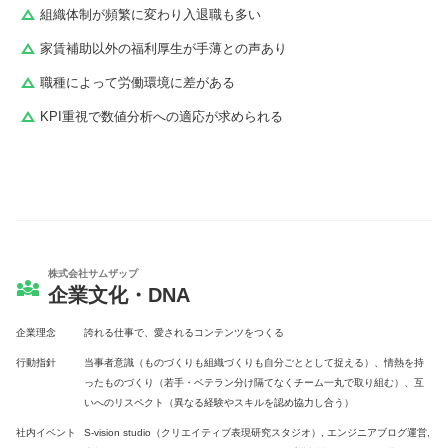
組織体制が頻繁に変わり入退職も多い
家賃補助以外の福利厚生が手薄との声あり
職種によって労働環境に差がある
KPI重視で数値分析への適応が求められる
株式会社サムザップ
企業文化・DNA
企業理念
誇れる仕事で、愛されるコンテンツをつくる
行動指針
当事者意識（ものづくりも組織づくりも自分ごととして捉える）、情熱を持
ったものづくり（若手・ベテラン分け隔てなくチーム一丸で取り組む）、互
いへのリスペクト（異なる経験やスキルを認め協力し合う）
社内イベント
S-vision studio（クリエイティブ表現研究スタジオ）, エンジニアブログ運営,