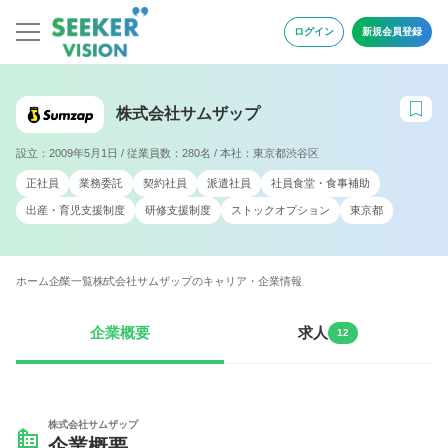
ログイン
新規会員登録
株式会社サムザップ
設立：2009年5月1日 / 従業員数：280名 / 本社：東京都渋谷区
正社員
業務委託
契約社員
派遣社員
社員食堂・食事補助
出産・育児支援制度
研修支援制度
ストックオプション
東京都
ホーム
企業一覧
株式会社サムザップのキャリア・企業情報
企業概要
求人
12
株式会社サムザップ
企業概要