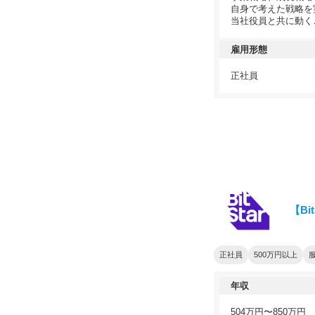
自身で考えた戦略を
当社役員と共に動く
雇用形態
正社員
【Bi
正社員
500万円以上
年収
504万円〜850万円