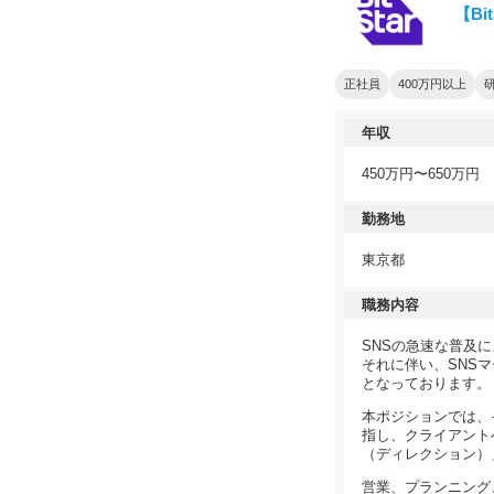
【B
正社員
400万円以上
年収
450万円〜650万円
勤務地
東京都
職務内容
SNSの急速な普及
それに伴い、SNS
となっております。
本ポジションでは、
指し、クライアント
（ディレクション）
営業、プランニング