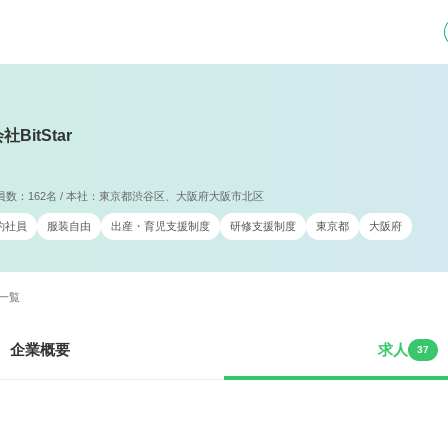
BitStar
従業員数：162名 / 本社：東京都渋谷区、大阪府大阪市北区
約社員
服装自由
出産・育児支援制度
研修支援制度
東京都
大阪府
人一覧
企業概要
求人
37