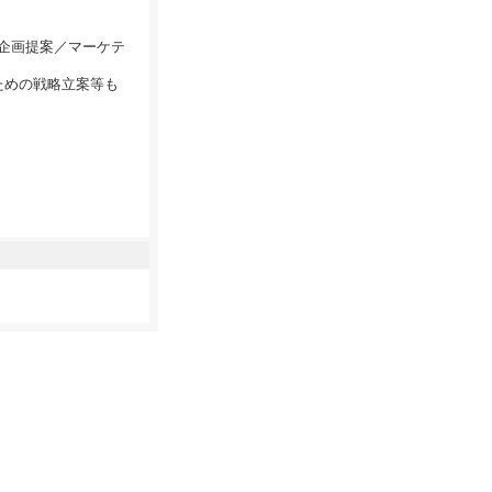
。
の企画提案／マーケテ
ための戦略立案等も