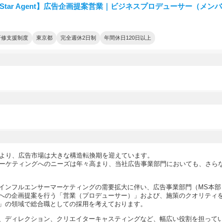
itStar Agent】広告企画提案営業｜ビジネスプロデューサー（メン
研修支援制度
東京都
完全週休2日制
年間休日120日以上
により、広告市場は大きな構造転換期を迎えています。
マーケティングへのニーズは年々高まり、当社広告事業部門においても、さら
インフルエンサーマーケティングの需要拡大に伴い、広告事業部門（MS本部
への企画提案を行う「営業（プロデューサー）」および、施策のクオリティ
」の領域で総合職としての採用を考えております。
、ディレクション、クリエイターキャスティングなど、幅広い役割を担って