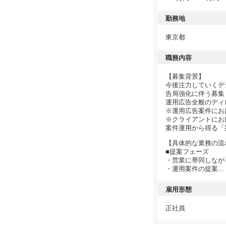
勤務地
東京都
職務内容
【募集背景】
今後注力していくデ
告局強化に伴う募集
運用広告全般のディ
※運用広告案件にお
※クライアントにお
案件運用から得る「
【具体的な業務の流
■提案フェーズ
・営業に帯同しなが
・運用案件の提案...
雇用形態
正社員