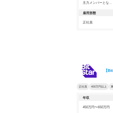
主力メンバーとな...
雇用形態
正社員
【Bi
正社員
400万円以上
年収
450万円〜650万円