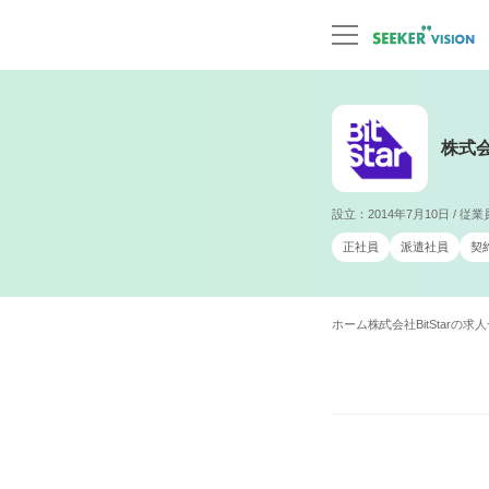
株式会社
設立：2014年7月10日 / 
正社員
派遣社員
契
ホーム
株式会社BitStarの求