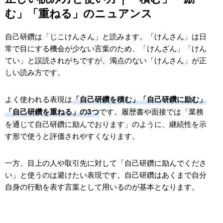
IT・ゲーム業界で評価される自己研鑽｜業界特化の具
む」「重ねる」のニュアンス
体例
自己研鑽は「じこけんさん」と読みます。「けんさん」は日
IT業界で評価される学びと資格｜ITパスポート／基
本情報／応用情報／AWS／GCP／ネットワーク
常で目にする機会が少ない言葉のため、「けんざん」「けん
てい」と誤読されがちですが、濁点のない「けんさん」が正
ゲーム業界で評価される学び｜Unity／Unreal／
しい読み方です。
Blender／ポートフォリオ／同人作品
営業・マーケ・事務系の業界別評価スキル
よく使われる表現は
「自己研鑽を積む」「自己研鑽に励む」
NG例｜企業が評価しづらい自己研鑽（実務と無関
です。履歴書や面接では「業務
「自己研鑽を重ねる」の3つ
係／継続性不明／成果が示せない）
を通じて自己研鑽に励んでおります」のように、継続性を示
履歴書・職務経歴書での自己研鑽の書き方【業界別例
す形で使うと評価されやすくなります。
文付き】
評価される書き方の3原則｜「学んだこと」より
一方、目上の人や取引先に対して「自己研鑽に励んでくださ
「行動・成果・再現性」
い」と使うのは避けたい表現です。自己研鑽はあくまで自分
自身の行動を表す言葉として用いるのが基本となります。
NG例とOK例の対比で見る違い
業界別アピール例文（IT／ゲーム／営業／事務／マ
ーケの5系統）