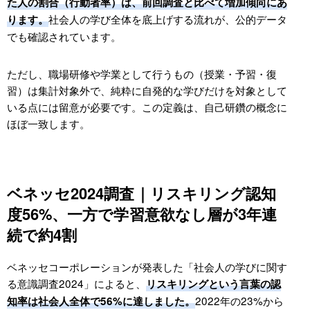
た人の割合（行動者率）は、前回調査と比べて増加傾向にあ
社会人の学び全体を底上げする流れが、公的データ
ります。
でも確認されています。
ただし、職場研修や学業として行うもの（授業・予習・復
習）は集計対象外で、純粋に自発的な学びだけを対象として
いる点には留意が必要です。この定義は、自己研鑽の概念に
ほぼ一致します。
ベネッセ2024調査｜リスキリング認知
度56%、一方で学習意欲なし層が3年連
続で約4割
ベネッセコーポレーションが発表した「社会人の学びに関す
る意識調査2024」によると、
リスキリングという言葉の認
2022年の23%から
知率は社会人全体で56%に達しました。