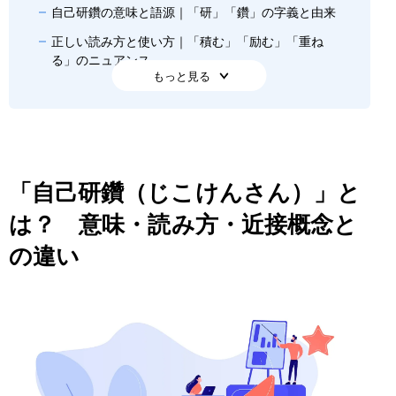
自己研鑽の意味と語源｜「研」「鑽」の字義と由来
正しい読み方と使い方｜「積む」「励む」「重ね
る」のニュアンス
もっと見る
【比較表】自己啓発・自己投資・自己実現・リスキ
リングとの違い
なぜ今、自己研鑽が重要視されているのか｜リスキ
リング時代の背景
「自己研鑽（じこけんさん）」と
社会人の自己研鑽の実態｜公的統計と最新調査で見る
トレンド
は？ 意味・読み方・近接概念と
総務省「社会生活基本調査」で見る学習・自己啓
の違い
発・訓練の行動者率
ベネッセ2024調査｜リスキリング認知度56%、一
方で学習意欲なし層が3年連続で約4割
取り組み内容の実態｜資格取得・情報収集・書籍購
読が主流
ヴィジョナリーの採用転職支援現場から見る、IT・
ゲーム業界の自己研鑽事情