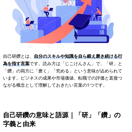
忙しい社会人でもできる！効果的な自己研鑽の方法7選
【4ステップ】目的設定→方法選択→実践→振り返
り
方法1〜3｜読書・情報収集／オンライン学習／資格
取得（費用相場と教育訓練給付金）
方法4〜5｜セミナー・勉強会・コミュニティ参加／
自己研鑽とは、
自分のスキルや知識を自ら鍛え磨き続ける行
コーチング・メンタリング
です。読み方は「じこけんさん」で、「研」と
為を指す言葉
方法6〜7｜アウトプット（発信・教える・書く）／
「鑽」の両方に「磨く」「究める」という意味が込められて
健康・睡眠の土台
います。ビジネスの成果や市場価値、転職での評価と直接つ
スキマ時間活用術｜Audible・Voicy・Udemy・
ながる概念として理解しておきたい言葉の1つです。
Schooの使い分け
社内研修との違いと組み合わせ方（業務時間外の自
発的学び）
自己研鑽の意味と語源｜「研」「鑽」の
続かない3つの理由と仕組み化｜挫折率を下げる実践法
字義と由来
続かない理由TOP3｜目標過大・仲間不在・振り返
り不足