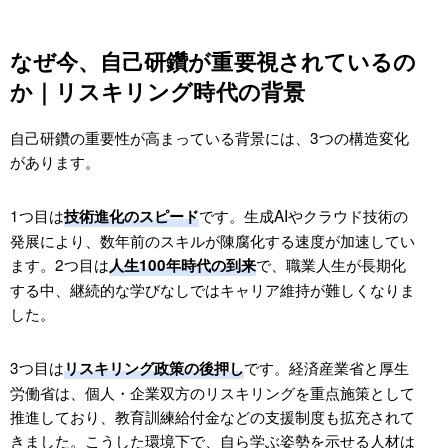
か？
Q6. 自己研鑽は転職で評価されますか？
なぜ今、自己研鑽が重要視されているの
Q7. 履歴書での自己研鑽の書き方のコツは？
か｜リスキリング時代の背景
Q8. 面接で「自己研鑽」を聞かれたらどう答えるの
が有効ですか？
自己研鑽の重要性が高まっている背景には、3つの構造変化
Q9. IT業界で特に評価される自己研鑽は何ですか？
があります。
Q10. 企業が評価しづらい自己研鑽はどんなもので
すか？
1つ目は
です。生成AIやクラウド技術の
技術進化のスピード
発展により、数年前のスキルが陳腐化する速度が加速してい
自己研鑽をキャリア資産に変えたい方は株式会社ヴィ
ます。2つ目は
で、職業人生が長期化
人生100年時代の到来
ジョナリーへご相談を
する中、継続的な学びなしではキャリア維持が難しくなりま
した。
3つ目は
です。経済産業省と厚生
リスキリング政策の後押し
労働省は、個人・企業双方のリスキリングを重点施策として
推進しており、教育訓練給付金などの支援制度も拡充されて
きました。こうした環境下で、自ら学ぶ姿勢を示せる人材は