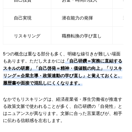
ゲーム系：「ゲーム業界で活かせる自己研鑽
は？」
自己実現
潜在能力の発揮
理想
営業系：「どのような自己研鑽を続けていま
すか？」
リスキリング
職務転換の学び直し
DX
事務系：「これまでに積んだ自己研鑽は？」
マーケ系：「現在取り組んでいる学習は？」
5つの概念は重なる部分も多く、明確な線引きが難しい場面
やってはいけない回答パターン（抽象語・数値な
もあります。ただし大まかには
「自己研鑽＝実務に直結する
し・他責）
スキルの研磨」「自己啓発＝精神・価値観の向上」「リスキ
FAQ：よくある質問
リング＝企業主導・政策連動の学び直し」と覚えておくと、
Q1. 自己研鑽と自己啓発の違いは何ですか？
履歴書や面接で混乱しにくくなります。
Q2. 自己研鑽は何をすればよいですか？
なかでもリスキリングは、経済産業省・厚生労働省が推進す
Q3. 社会人が自己研鑽に費やす時間・金額の相場
る政策文脈で使われることが多く、自己研鑽の「自発性」と
は？
はニュアンスが異なります。文脈に合った言葉選びが、相手
Q4. 自己研鑽が続かないのはなぜですか？
に伝わる信頼感を左右します。
Q5. 20代と30代で優先すべき自己研鑽は違います