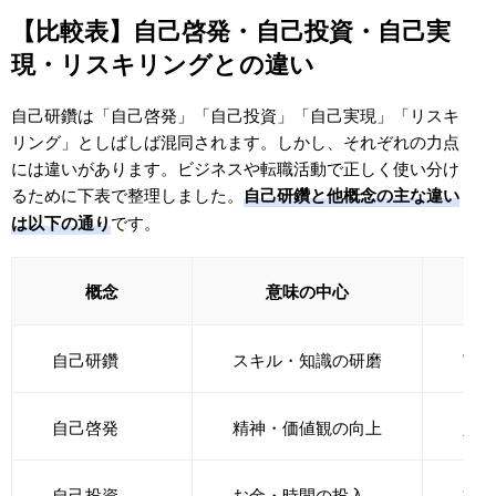
IT系の例文
【比較表】自己啓発・自己投資・自己実
ゲーム系の例文
現・リスキリングとの違い
営業系の例文
自己研鑽は「自己啓発」「自己投資」「自己実現」「リスキ
事務系の例文
リング」としばしば混同されます。しかし、それぞれの力点
マーケ系の例文
には違いがあります。ビジネスや転職活動で正しく使い分け
るために下表で整理しました。
自己研鑽と他概念の主な違い
自己研鑽と自己PRの違い・使い分け
です。
は以下の通り
面接で「自己研鑽」を効果的に伝えるコツ｜STAR法
で答える
概念
意味の中心
面接官が見ている3つのポイント｜動機・行動・再
現性
自己研鑽
スキル・知識の研磨
実務
STAR法による回答設計（Situation／Task／Action
／Result）
業界別の質問例と回答例（IT／ゲーム／営業／事務
自己啓発
精神・価値観の向上
人間
／マーケ）
IT系：「最近取り組んでいる自己研鑽は？」
自己投資
お金・時間の投入
将来