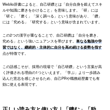
Weblio辞書によると、自己研鑽とは「自分自身を鍛えてスキ
仕組み化1：スモールスタート（1日15分・月4冊→
ルや知識に磨きをかけること」を意味します。「研」には
月1冊など「最低限バージョン」の設定）
「研ぐ」「磨く」「深く調べる」という意味があり、「鑽」
仕組み化2：仲間・コミュニティで「やめられない
には「究める」「研究する」という意味が含まれています。
状況」を作る
仕組み化3：環境設計と行動トリガー（物理・デジ
この2つの漢字が重なることで、自己研鑽は「自分を磨き、
タルの両面）
究める」という強いニュアンスを帯びます。
単なる勉強や学
習ではなく、継続的・主体的に自分を高め続ける姿勢を指す
週1時間から始める年間プラン例（月次マイルスト
ーンつき）
点が特徴です。
年代別ロードマップ｜20代・30代・40代で優先すべき
自己研鑽
この語感こそが、採用の現場で「自己研鑽」という言葉が高
く評価される理由の1つといえます。「学ぶ」より一歩踏み
20代｜土台づくりと専門性の選択（幅広い基礎＋コ
込んだ意志を感じさせるため、自己PRや職務経歴書でも有
ア領域の決定）
効に使える表現です。
30代｜市場価値の最大化と転職を見据えた学び（資
格＋実績ポートフォリオ）
40代以上｜マネジメント・教える力・経営視点（ア
ウトプット・コミュニティリード）
正しい読み方と使い方｜「積む」「励