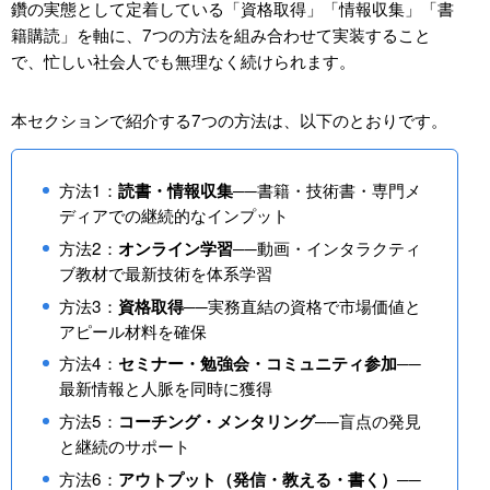
鑽の実態として定着している「資格取得」「情報収集」「書
籍購読」を軸に、7つの方法を組み合わせて実装すること
で、忙しい社会人でも無理なく続けられます。
本セクションで紹介する7つの方法は、以下のとおりです。
方法1：
──書籍・技術書・専門メ
読書・情報収集
ディアでの継続的なインプット
方法2：
──動画・インタラクティ
オンライン学習
ブ教材で最新技術を体系学習
方法3：
──実務直結の資格で市場価値と
資格取得
アピール材料を確保
方法4：
──
セミナー・勉強会・コミュニティ参加
最新情報と人脈を同時に獲得
方法5：
──盲点の発見
コーチング・メンタリング
と継続のサポート
方法6：
──
アウトプット（発信・教える・書く）