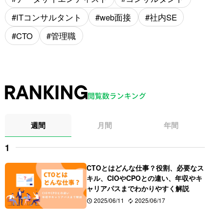
ITコンサルタント
web面接
社内SE
CTO
管理職
週間
月間
年間
CTOとはどんな仕事？役割、必要なス
キル、CIOやCPOとの違い、年収やキ
ャリアパスまでわかりやすく解説
2025/06/11
2025/06/17