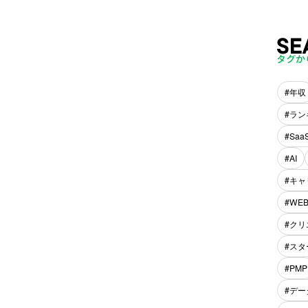
年収
ラン
Saa
AI
キャ
WE
クリ
スタ
PMP
デー