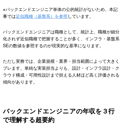
バックエンドエンジニアの年収アップに直結するスキ
※バックエンドエンジニア単体の公的統計がないため、本記
ルと評価される領域
事では
近似職種（基盤系）を参照
しています。
言語より重要なスキル
バックエンドエンジニアは職種として、統計上、職種が細分
BFF（Backend for Frontend）とは
化されず近似職種で把握することが多く、インフラ・基盤系
BaaSという選択肢
SEの数値を参照するのが現実的な基準になります。
年収アップに有利な資格
ただし実務では、企業規模・業界・担当範囲によって大きく
IPA（情報処理推進機構）情報処理技術者試
ブレます。単純な実装担当よりも、設計・インフラ設計・ク
験
ラウド構成・可用性設計まで担える人材ほど高く評価される
AWS認定資格
傾向があります。
Google Cloud認定資格
市場価値が上がりやすい経験
実務で差がつくポイント
バックエンドエンジニアの年収を３行
バックエンドエンジニアのキャリアパス別の年収レン
で理解する超要約
ジ