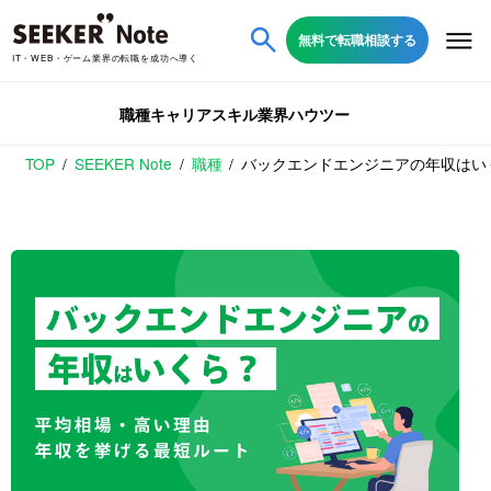
無料で転職相談する
IT・WEB・ゲーム業界の転職を成功へ導く
職種
キャリア
スキル
業界
ハウツー
TOP
SEEKER Note
職種
バックエンドエンジニアの年収はい