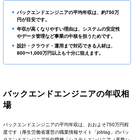
ジュニア〜ミドル
バックエンドエンジニアの平均年収は、約750万
シニア・テックリード
円が目安です。
マネジメント・アーキテクト
年収が高くなりやすい理由は、システムの安定性
バックエンドエンジニアは正社員とフリーランスどち
やデータ管理など事業の中核を担うためです。
らが稼げる？
設計・クラウド・運用まで対応できる人材は、
バックエンドエンジニアのフリーランスの実態
800〜1,000万円以上も十分に狙えます。
フリーランスに向いている人・向かない人
正社員→フリーランスに独立する判断基準
バックエンドエンジニアが年収を上げる最短ルート
バックエンドエンジニアの年収相
年収が伸びる人の共通点
場
転職と現職成長の考え方
評価制度の見極め方
バックエンドエンジニアの年収についてよくある質問
バックエンドエンジニアの平均年収は、おおよそ750万円程
（FAQ）
度です（厚生労働省運営の職業情報サイト「jobtag」のバッ
クエンドエンジニア近似職種「システムエンジニア（基盤シ