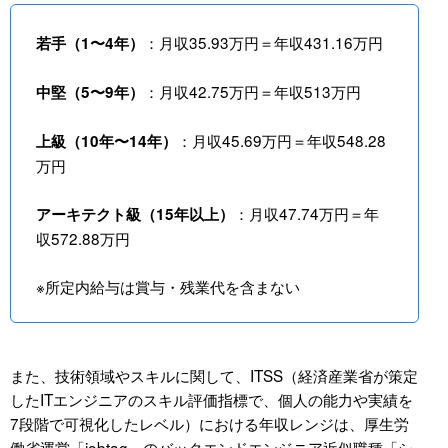
：月収35.93万円＝年収431.16万円
若手（1〜4年）
：月収42.75万円＝年収513万円
中堅（5〜9年）
：月収45.69万円＝年収548.28
上級（10年〜14年）
万円
：月収47.74万円＝年
アーキテクト級（15年以上）
収572.88万円
※所定内給与は賞与・残業代を含まない
また、技術領域やスキルに関して、ITSS（経済産業省が策定
したITエンジニアのスキル評価指標で、個人の能力や実績を
7段階で可視化したレベル）における年収レンジは、厚生労
働省運営「jobtag」のバックエンドエンジニア近似職種「シ