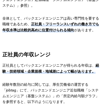
Q：バックエンドエンジニアの平均年収はいくら？
ステム）」参照）。
Q：バックエンドはフロントエンドより年収が高
い？
全体として、バックエンドエンジニアは高い専門性を要する
Q：バックエンドエンジニアの年収は何年目で上が
職種であるため、
正社員・フリーランスいずれの働き方でも
る？
があります。
年収水準は比較的高めに位置付けられる傾向
Q：バックエンドエンジニアに必要なスキルは？
Q：バックエンドエンジニアのフリーランスは稼げ
る？
正社員の年収レンジ
Q：バックエンドエンジニアは未経験からでも目指
せる？
正社員としてバックエンドエンジニアが得られる年収は、
経
Q：バックエンドエンジニアが「やめとけ」「きつ
験・技術領域・企業規模・地域差によって幅があります。
い」と言われる理由は？
Q：バックエンドエンジニアの仕事が、AIの発展で
経験年数別の給与に関しては、厚生労働省の運営する
なくなるリスクはない？
「jobtag」にて、バックエンドエンジニア近似職種「システ
バックエンドエンジニアの年収相場を理解し、次の一
ムエンジニア（基盤システム）」の「所定内給与額グラフ」
手を決めたい方は株式会社ヴィジョナリーへご相談を
を参照すると、以下のようになります。