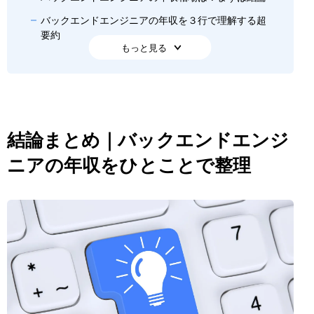
バックエンドエンジニアの年収を３行で理解する超
要約
もっと見る
バックエンドエンジニアの年収相場
正社員の年収レンジ
フリーランスの年収レンジ
都市部と地方の年収差
結論まとめ｜バックエンドエンジ
年収データを見る際の注意点
ニアの年収をひとことで整理
職種定義の違い
中央値 vs 平均値
福利厚生込みか否か
スキル・経験の影響
なぜバックエンドエンジニアは年収が高いのか
事業への影響範囲
責任と専門性の関係