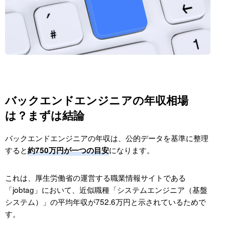
他職種との構造的な違い
バックエンドエンジニアとフロントエンドエンジニア
の年収差
なぜ年収差が生まれるのか
フルスタック化での変化
例外パターンの整理
バックエンドエンジニアの年収相場
バックエンドエンジニアの年齢・経験年数別の年収推
は？まずは結論
移
バックエンドエンジニアの年収は、公的データを基準に整理
20代・30代・40代の年収目安
すると
になります。
約750万円が一つの目安
20代（実務1〜5年）
30代（実務5〜12年）
これは、厚生労働省の運営する職業情報サイトである
40代（実務12年以上）
「jobtag」において、近似職種「システムエンジニア（基盤
システム）」の平均年収が752.6万円と示されているためで
年数より重視される年収の評価軸
す。
年収が伸び悩む人の共通点