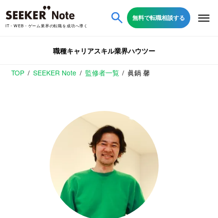
無料で転職相談する
IT・WEB・ゲーム業界の転職を成功へ導く
職種
キャリア
スキル
業界
ハウツー
TOP
SEEKER Note
監修者一覧
眞鍋 馨