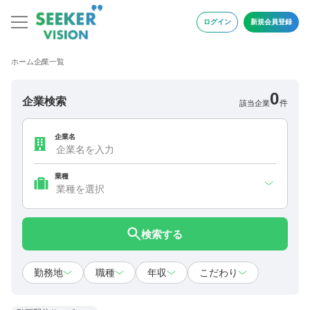
ログイン
新規会員登録
ホーム
企業一覧
0
企業検索
件
該当企業
企業名
業種
検索する
勤務地
職種
年収
こだわり