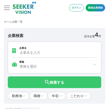
ログイン
新規会員登録
ホーム
企業一覧
4
企業検索
件
該当企業
企業名
業種
検索する
勤務地
職種
年収
こだわり