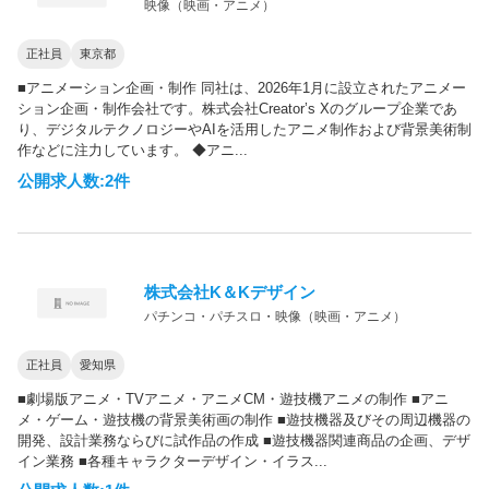
映像（映画・アニメ）
正社員
東京都
■アニメーション企画・制作 同社は、2026年1月に設立されたアニメー
ション企画・制作会社です。株式会社Creator’s Xのグループ企業であ
り、デジタルテクノロジーやAIを活用したアニメ制作および背景美術制
作などに注力しています。 ◆アニ...
公開求人数:2件
株式会社K＆Kデザイン
パチンコ・パチスロ
・
映像（映画・アニメ）
正社員
愛知県
■劇場版アニメ・TVアニメ・アニメCM・遊技機アニメの制作 ■アニ
メ・ゲーム・遊技機の背景美術画の制作 ■遊技機器及びその周辺機器の
開発、設計業務ならびに試作品の作成 ■遊技機器関連商品の企画、デザ
イン業務 ■各種キャラクターデザイン・イラス...