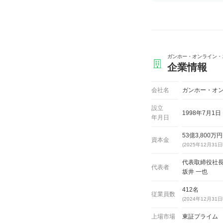
ガンホー・オンライン・
企業情報
会社名
ガンホー・オ
設立
1998年7月1日
年月日
53億3,800万円
資本金
(2025年12月31
代表取締役社長
代表者
坂井 一也
412名
従業員数
(2024年12月31
上場市場
東証プライム