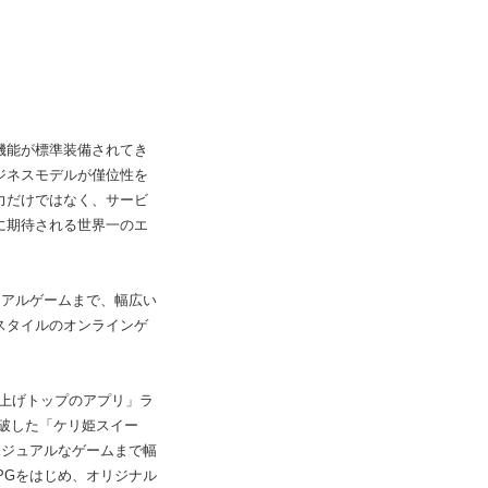
機能が標準装備されてき
ジネスモデルが僅位性を
力だけではなく、サービ
に期待される世界一のエ
ュアルゲームまで、幅広い
スタイルのオンラインゲ
内「売り上げトップのアプリ」ラ
突破した「ケリ姫スイー
カジュアルなゲームまで幅
PGをはじめ、オリジナル