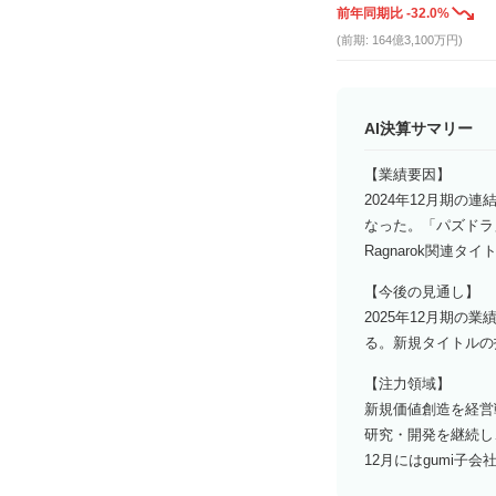
前年同期比 -32.0%
(前期: 164億3,100万円)
AI決算サマリー
【業績要因】
2024年12月期の連
なった。「パズドラ
Ragnarok関連
【今後の見通し】
2025年12月期の
る。新規タイトルの
【注力領域】
新規価値創造を経営
研究・開発を継続し
12月にはgumi子