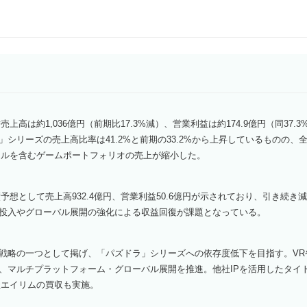
結売上高は約1,036億円（前期比17.3%減）、営業利益は約174.9億円（同37
」シリーズの売上高比率は41.2%と前期の33.2%から上昇しているものの、
タイトルを含むゲームポートフォリオの売上が縮小した。
業績予想として売上高932.4億円、営業利益50.6億円が示されており、引き続
投入やグローバル展開の強化による収益回復が課題となっている。
戦略の一つとして掲げ、「パズドラ」シリーズへの依存度低下を目指す。VR
、マルチプラットフォーム・グローバル展開を推進。他社IPを活用したタイト
会社エイリムの買収も実施。