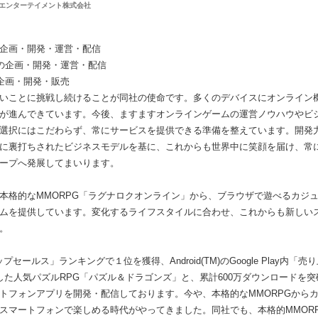
エンターテイメント株式会社
の企画・開発・運営・配信
の企画・開発・運営・配信
企画・開発・販売
いことに挑戦し続けることが同社の使命です。多くのデバイスにオンライン
が進んできています。今後、ますますオンラインゲームの運営ノウハウやビ
選択にはこだわらず、常にサービスを提供できる準備を整えています。開発
に裏打ちされたビジネスモデルを基に、これからも世界中に笑顔を届け、常
ープへ発展してまいります。
本格的なMMORPG「ラグナロクオンライン」から、ブラウザで遊べるカジ
ムを提供しています。変化するライフスタイルに合わせ、これからも新しい
。
内「トップセールス」ランキングで１位を獲得、Android(TM)のGoogle Play
した人気パズルRPG「パズル＆ドラゴンズ」と、累計600万ダウンロードを
トフォンアプリを開発・配信しております。今や、本格的なMMORPGから
スマートフォンで楽しめる時代がやってきました。同社でも、本格的MMOR