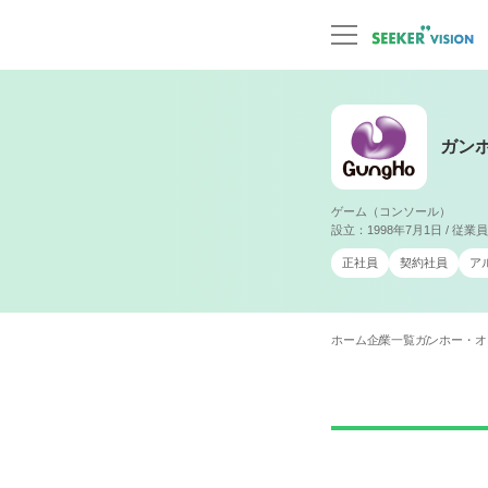
ガン
ゲーム（コンソール）
設立：1998年7月1日 / 従
正社員
契約社員
ア
ホーム
企業一覧
ガンホー・オ