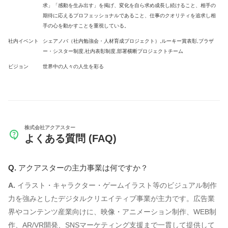
求」「感動を生み出す」を掲げ、変化を自ら求め成長し続けること、相手の
期待に応えるプロフェッショナルであること、仕事のクオリティを追求し相
手の心を動かすことを重視している。
社内イベント
シェアノバ（社内勉強会・人材育成プロジェクト）,ルーキー賞表彰,ブラザ
ー・シスター制度,社内表彰制度,部署横断プロジェクトチーム
ビジョン
世界中の人々の人生を彩る
株式会社アクアスター
よくある質問 (FAQ)
アクアスターの主力事業は何ですか？
イラスト・キャラクター・ゲームイラスト等のビジュアル制作
力を強みとしたデジタルクリエイティブ事業が主力です。広告業
界やコンテンツ産業向けに、映像・アニメーション制作、WEB制
作、AR/VR開発、SNSマーケティング支援まで一貫して提供して