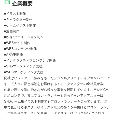
企業概要
■イラスト制作
■キャラクター制作
■ゲームイラスト制作
■漫画制作
■映像/アニメーション制作
■WEBサイト制作
■WEBコンテンツ制作
■AR/VR開発
■インタラクティブコンテンツ開発
■SNSマーケティング支援
■WEBマーケティング支援
同社はビジュアルに強みをもったデジタルクリエイティブカンパニーで
す。「人々に夢と感動をお届けする！」アクアスターの全社員が常にこ
の暑い思いを胸に抱きながら様々な事業を展開しています。テレビCM
用絵コンテで、常にフロントランナーを走ってきたアクアスターは、
SNSゲーム用イラスト制作でもフロントランナーを走っています。街
中で見かけるポスターやイラストなどの多くを手掛けるフロントランナ
ーでもあります。そして今後、アクアスターはデジタル/テクノロジー