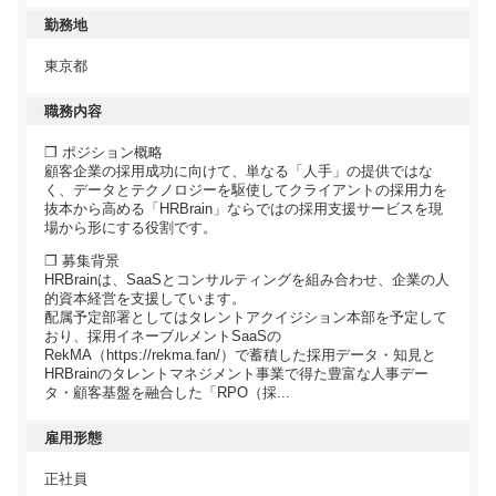
勤務地
東京都
職務内容
❐ ポジション概略
顧客企業の採用成功に向けて、単なる「人手」の提供ではな
く、データとテクノロジーを駆使してクライアントの採用力を
抜本から高める「HRBrain」ならではの採用支援サービスを現
場から形にする役割です。
❐ 募集背景
HRBrainは、SaaSとコンサルティングを組み合わせ、企業の人
的資本経営を支援しています。
配属予定部署としてはタレントアクイジション本部を予定して
おり、採用イネーブルメントSaaSの
RekMA（https://rekma.fan/）で蓄積した採用データ・知見と
HRBrainのタレントマネジメント事業で得た豊富な人事デー
タ・顧客基盤を融合した「RPO（採...
雇用形態
正社員