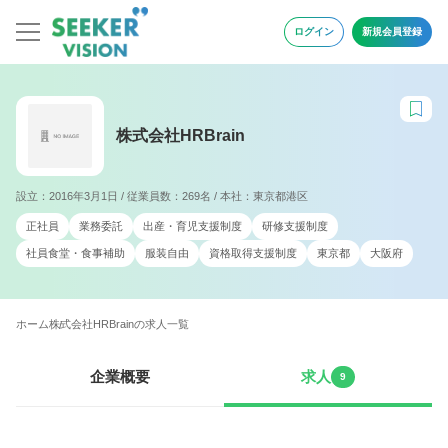
ログイン
新規会員登録
株式会社HRBrain
設立：2016年3月1日 / 従業員数：269名 / 本社：東京都港区
正社員
業務委託
出産・育児支援制度
研修支援制度
社員食堂・食事補助
服装自由
資格取得支援制度
東京都
大阪府
ホーム
株式会社HRBrainの求人一覧
企業概要
求人
9