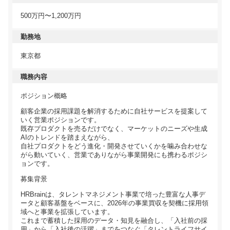
500万円〜1,200万円
勤務地
東京都
職務内容
ポジション概略
顧客企業の採用課題を解消するために自社サービスを提案して
いく営業ポジションです。
既存プロダクトを売るだけでなく、マーケットのニーズや生成
AIのトレンドを踏まえながら、
自社プロダクトをどう進化・開発させていくかを噛み合わせな
がら動いていく、営業でありながら事業開発にも携わるポジシ
ョンです。
募集背景
HRBrainは、タレントマネジメント事業で培った豊富な人事デ
ータと顧客基盤をベースに、2026年の事業買収を契機に採用領
域へと事業を拡張しています。
これまで蓄積した採用のデータ・知見を融合し、「入社前の採
用」から「入社後の活躍」までをつなぐ「タレントライフサイ