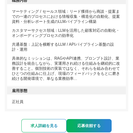
職務内容
マーケティング / セールス領域：リード獲得から商談・提案ま
での一連のプロセスにおける情報収集・構造化の自動化、提案
資料・分析レポート生成のLLMパイプライン構築
カスタマーサクセス領域：LLMを活用した顧客対応の自動化・
オンボーディングプロセスの効率化
共通基盤：上記を横断するLLM / APIパイプライン基盤の設
計・運用
具体的なミッションは、RAGやAPI連携、プロンプト設計、業
務設計を統合しながら、実運用され続ける仕組みを継続的に改
善すること。個別技術の実装ではなく、それらを組み合わせて
ひとつの仕組みに仕上げ、現場のフィードバックをもとに磨き
続ける開発環境で、単なる業務効率...
雇用形態
正社員
求人詳細を見る
応募依頼する