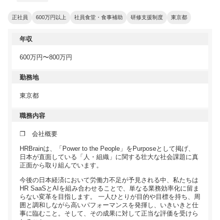
正社員
600万円以上
社員食堂・食事補助
研修支援制度
東京都
年収
600万円〜800万円
勤務地
東京都
職務内容
❐ 会社概要
HRBrainは、「Power to the People」をPurposeとして掲げ、
日本が直面している「人・組織」に関する壮大な社会課題に真
正面から取り組んでいます。
今後の日本経済において労働力不足が予見される中、私たちは
HR SaaSとAIを組み合わせることで、単なる業務効率化に留ま
らない変革を目指します。 一人ひとりが目的や目標を持ち、周
囲と調和しながら高いパフォーマンスを発揮し、いきいきと仕
事に臨むこと。そして、その成果に対して正当な評価を受けら