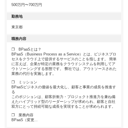
500万円〜700万円
勤務地
東京都
職務内容
❐ BPaaSとは？
BPaaS（Business Process as a Service）とは、ビジネスプロ
セスをクラウド上で提供するサービスのことを指します。 簡単
に言えば、企業が特定の業務をクラウドシステムを利用してア
ウトソーシングする形態です。 弊社では、アウトソースされた
業務の代行を実施します。
❐ ミッション
BPaaSビジネスの価値を最大化し、顧客と事業の成長を推進す
る
このポジションは、顧客折衝力・プロジェクト推進力を兼ね備
えたハイブリッド型のリーダーシップが求められ、顧客と自社
双方にとって持続可能な成長を実現することが求められます。
❐ 業務内容
BPaaS（変更...