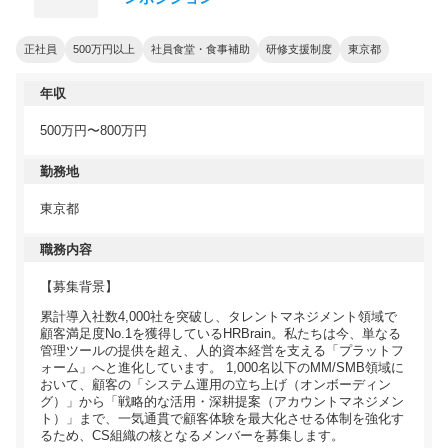
正社員
500万円以上
社員食堂・食事補助
研修支援制度
東京都
年収
500万円〜800万円
勤務地
東京都
職務内容
【募集背景】
累計導入社数4,000社を突破し、タレントマネジメント領域で
顧客満足度No.1を獲得しているHRBrain。私たちは今、単なる
管理ツールの提供を超え、人的資本経営を支える「プラットフ
ォーム」へと進化しています。 1,000名以下のMM/SMB領域に
おいて、顧客の「システム運用の立ち上げ（オンボーディン
グ）」から「戦略的な活用・深耕提案（アカウントマネジメン
ト）」まで、一気通貫で顧客体験を最大化させる体制を強化す
るため、CS組織の核となるメンバーを募集します。