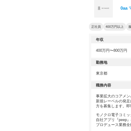
0a
正社員
400万円以上
年収
400万円〜800万円
勤務地
東京都
職務内容
事業拡大のコアメン
新規レーベルの発足
方を募集します。即
モノクロ電子コミッ
自社アプリ『pee
プロデュース業務全