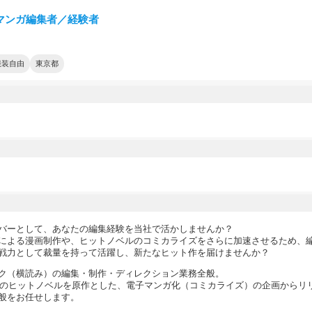
a マンガ編集者／経験者
服装自由
東京都
バーとして、あなたの編集経験を当社で活かしませんか？
による漫画制作や、ヒットノベルのコミカライズをさらに加速させるため、
戦力として裁量を持って活躍し、新たなヒット作を届けませんか？
ク（横読み）の編集・制作・ディレクション業務全般。
p』のヒットノベルを原作とした、電子マンガ化（コミカライズ）の企画からリ
般をお任せします。