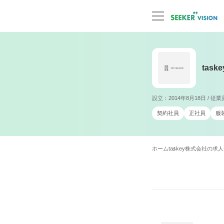
tas
設立：2014年8月18日 / 従
契約社員
正社員
服
ホーム
taskey株式会社の求