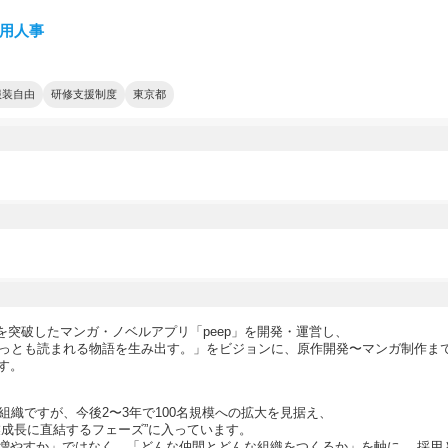
採用人事
服装自由
研修支援制度
東京都
万DLを突破したマンガ・ノベルアプリ「peep」を開発・運営し、
もっとも読まれる物語を生み出す。」をビジョンに、原作開発〜マンガ制作ま
す。
組織ですが、今後2〜3年で100名規模への拡大を見据え、
業成長に直結するフェーズ”に入っています。
増やすか」ではなく、「どんな仲間とどんな組織をつくるか」を軸に、 採用