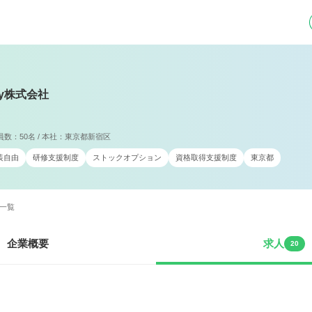
key株式会社
業員数：50名 / 本社：東京都新宿区
装自由
研修支援制度
ストックオプション
資格取得支援制度
東京都
人一覧
企業概要
求人
20