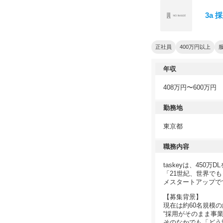
3a 
正社員
400万円以上
年収
408万円〜600万円
勤務地
東京都
職務内容
taskeyは、450
「21世紀、世界で
メスタートアップで
【募集背景】
現在は約60名規模の
“採用がそのまま事
そのなかでも「どう