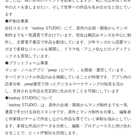
ることは、高い水準のマインドを必要としますが、私たちは本気で世界
中の人々を楽しませたい、そして世界一の作品を生み出せると信じてい
ます
◆IP創出事業
自社スタジオ「taskey STUDIO」にて、原作の企画・開発からマンガ
制作までを一気通貫で手がけています。現在は横読みマンガを中心に制
作し、主要電子書店で作品を配信しています。少年マンガから恋愛マン
ガまで多様なジャンルを展開し、ドラマ化・アニメ化などのメディアミ
ックスも実現しています。
◆プラットフォーム事業
マンガ・ノベルアプリ「peep（ピープ）」を開発・運営しています。
すべてオリジナル作品のみを掲載していることが特徴です。アプリ内の
読者分析、peep運営で培ったデジタルマーケティングの知見を活か
し、支持される作品を安定的に生み出すことを可能にしています
◆taskey STUDIOについて
「taskey STUDIO」は、原作の企画・開発からマンガ制作までを一気
通貫で手がける自社スタジオです。原作とマンガ制作を分業し、編集者
と作家様がチームで伴走しながら作品を育てていく体制を強みとしてい
ます。多様な作品のデータを分析し、編集・プロデュース力と掛け合わ
せることで、ヒットIP創出を目指します。