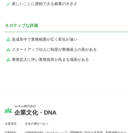
新しいことに挑戦できる裁量の大きさ
ネガティブな評価
急成長中で業務範囲が広く変化が速い
スタートアップゆえに制度が整備途上の面がある
事業拡大に伴い業務負荷が高まる場面がある
taskey株式会社
企業文化・DNA
企業理念
文化の襷をつなぐ
行動指針
OWNERSHIP（オーナーシップ：問題解決に対する本気度。顧客体験のオー