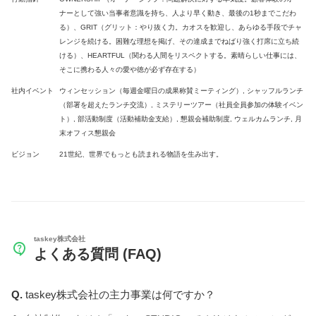
ナーとして強い当事者意識を持ち、人より早く動き、最後の1秒までこだわ
る）、GRIT（グリット：やり抜く力。カオスを歓迎し、あらゆる手段でチャ
レンジを続ける。困難な理想を掲げ、その達成までねばり強く打席に立ち続
ける）、HEARTFUL（関わる人間をリスペクトする。素晴らしい仕事には、
そこに携わる人々の愛や徳が必ず存在する）
社内イベント
ウィンセッション（毎週金曜日の成果称賛ミーティング）, シャッフルランチ
（部署を超えたランチ交流）, ミステリーツアー（社員全員参加の体験イベン
ト）, 部活動制度（活動補助金支給）, 懇親会補助制度, ウェルカムランチ, 月
末オフィス懇親会
ビジョン
21世紀、世界でもっとも読まれる物語を生み出す。
taskey株式会社
よくある質問 (FAQ)
taskey株式会社の主力事業は何ですか？