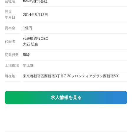
会社名
taskey株式会社
設立
2014年8月18日
年月日
資本金
1億円
代表取締役CEO
代表者
大石 弘務
従業員数
50名
上場市場
非上場
所在地
東京都新宿区西新宿3丁目7-30フロンティアグラン西新宿501
求人情報を見る