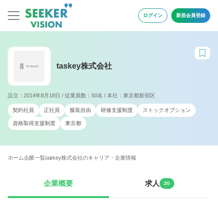
ログイン
新規会員登録
taskey株式会社
設立：2014年8月18日 / 従業員数：50名 / 本社：東京都新宿区
契約社員
正社員
服装自由
研修支援制度
ストックオプション
資格取得支援制度
東京都
ホーム
企業一覧
taskey株式会社のキャリア・企業情報
企業概要
求人
20