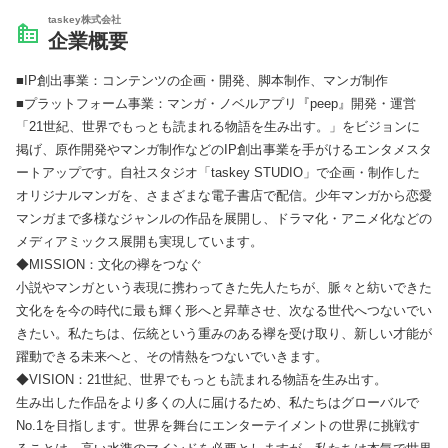
taskey株式会社
企業概要
■IP創出事業：コンテンツの企画・開発、脚本制作、マンガ制作
■プラットフォーム事業：マンガ・ノベルアプリ『peep』開発・運営
「21世紀、世界でもっとも読まれる物語を生み出す。」をビジョンに
掲げ、原作開発やマンガ制作などのIP創出事業を手がけるエンタメスタ
ートアップです。自社スタジオ「taskey STUDIO」で企画・制作した
オリジナルマンガを、さまざまな電子書店で配信。少年マンガから恋愛
マンガまで多様なジャンルの作品を展開し、ドラマ化・アニメ化などの
メディアミックス展開も実現しています。
◆MISSION：文化の襷をつなぐ
小説やマンガという表現に携わってきた先人たちが、脈々と紡いできた
文化をを今の時代に最も輝く形へと昇華させ、次なる世代へつないでい
きたい。私たちは、伝統という重みのある襷を受け取り、新しい才能が
躍動できる未来へと、その情熱をつないでいきます。
◆VISION：21世紀、世界でもっとも読まれる物語を生み出す。
生み出した作品をより多くの人に届けるため、私たちはグローバルで
No.1を目指します。世界を舞台にエンターテイメントの世界に挑戦す