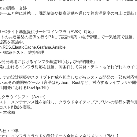
との調整・交渉
チームと密に連携し、課題解決や提案活動を通じて顧客満足度の向上に貢献
けECサイト基盤提供サービスインフラ（AWS）対応」
イトの共通基盤の提供を行うPJにて設計構築～維持管理まで一気通貫で担当。
提案を実施中。
,RDS,ElasticCache,Grafana,Ansible
～構築/テスト、維持管理
ル開発現場におけるインフラ基盤対応および保守開発」
発におけるインフラ対応を担当、同案件にて開発・テストもそれぞれスカイ
テナの設計構築やスクリプト作成を担当しながらシステム開発の一部も対応
CP,Docker,その他開発ツール（言語はPython、Rustなど、対応するライブラ
開発におけるDevOps対応
のクラウドシフト（Azure）
スト、メンテナンス性を加味し、クラウドネイティブアプリへの移行を要件
コスト削減を実現。
～本稼働
入社：20年
つつ、インフラクラウドの受託チーム全体をマネジメント（PM）】