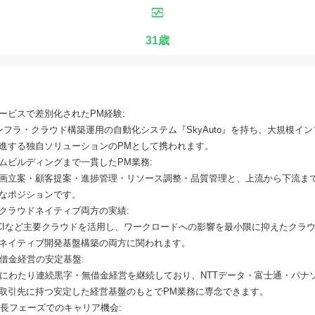
31歳
ービスで差別化されたPM経験:
インフラ・クラウド構築運用の自動化システム『SkyAuto』を持ち、大規模イ
進する独自ソリューションのPMとして携われます。
ムビルディングまで一貫したPM業務:
画立案・顧客提案・進捗管理・リソース調整・品質管理と、上流から下流ま
なポジションです。
クラウドネイティブ両方の実績:
e・OCIなど主要クラウドを活用し、ワークロードへの影響を最小限に抑えたクラ
ネイティブ開発基盤構築の両方に関われます。
無借金経営の安定基盤:
上にわたり連続黒字・無借金経営を継続しており、NTTデータ・富士通・パナ
取引先に持つ安定した経営基盤のもとでPM業務に専念できます。
成長フェーズでのキャリア機会: