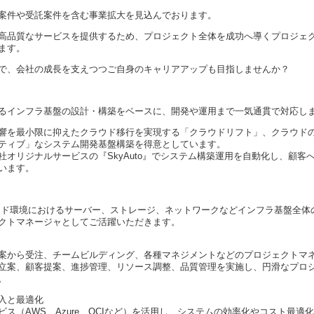
案件や受託案件を含む事業拡大を見込んでおります。
高品質なサービスを提供するため、プロジェクト全体を成功へ導くプロジェ
ます。
で、会社の成長を支えつつご自身のキャリアアップも目指しませんか？
るインフラ基盤の設計・構築をベースに、開発や運用まで一気通貫で対応し
響を最小限に抑えたクラウド移行を実現する「クラウドリフト」、クラウド
ティブ」なシステム開発基盤構築を得意としています。
社オリジナルサービスの『SkyAuto』でシステム構築運用を自動化し、顧客へ
います。
ウド環境におけるサーバー、ストレージ、ネットワークなどインフラ基盤全体
クトマネージャとしてご活躍いただきます。
案から受注、チームビルディング、各種マネジメントなどのプロジェクトマ
立案、顧客提案、進捗管理、リソース調整、品質管理を実施し、円滑なプロ
。
入と最適化
ス（AWS、Azure、OCIなど）を活用し、システムの効率化やコスト最適