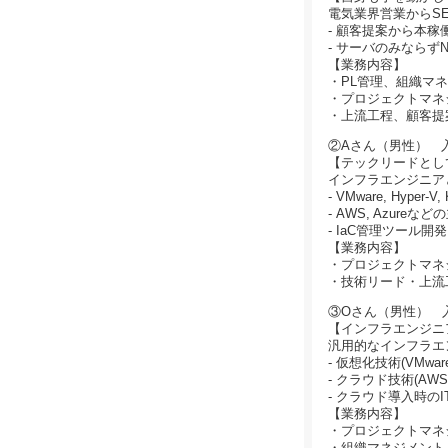
電気業界営業からS
- 顧客提案から本
- サーバのみなら
【業務内容】
・PL管理、組織マ
・プロジェクトマネ
・上流工程、顧客提
②Aさん（男性） 
【テックリードとし
インフラエンジニア
- VMware, Hy
- AWS, Azur
- IaC管理ツール開発（Pyth
【業務内容】
・プロジェクトマネ
・技術リード・上流
③Oさん（男性） 入
【インフラエンジニ
汎用的なインフラエ
- 仮想化技術(VMwar
- クラウド技術(AW
- クラウド導入時の
【業務内容】
・プロジェクトマネ
・組織マネジメント