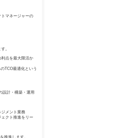
クトマネージャーの
ます。
の利点を最大限活か
のTCO最適化という
の設計・構築・運用
ネジメント業務
ジェクト推進をリー
化を推進します。