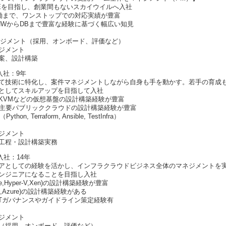
Eを目指し、創業間もないスカイウイルへ入社
稼働まで、ワンストップでの対応実績が豊富
ずNWからDBまで豊富な経験に基づく幅広い知見
ネジメント（採用、オンボード、評価など）
ジメント
案、設計構築
入社：9年
て技術に特化し、案件マネジメントしながら自身も手を動かす。若手の育成
としてスキルアップを目指して入社
per-V, KVMなどの仮想基盤の設計構築経験が豊富
eなどの主要パブリッククラウドの設計構築経験が豊富
on, Terraform, Ansible, TestInfra）
ジメント
工程・設計構築実務
社：14年
アとしての経験を活かし、インフラクラウドビジネス全体のマネジメントを
ンジニアになることを目指し入社
e,Hyper-V,Xen)の設計構築経験が豊富
S,Azure)の設計構築経験がある
ITガバナンスやガイドライン策定経験有
ジメント
（採用、オンボード、評価など）