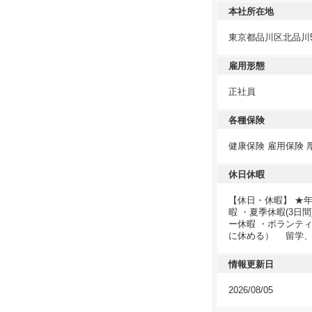
本社所在地
東京都品川区北品川5-9
雇用形態
正社員
各種保険
健康保険 雇用保険 
休日休暇
【休日・休暇】 ★年
暇 ・夏季休暇(3日
ー休暇 ・ボランティ
に休める） 留学、
情報更新日
2026/08/05