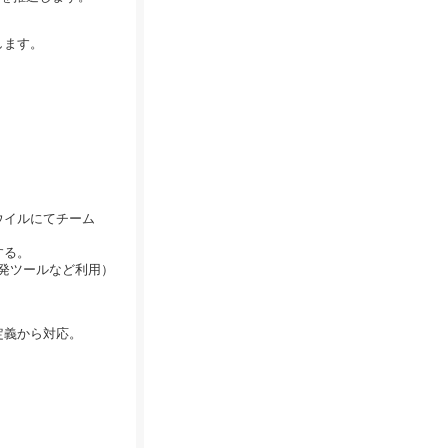
します。
ウイルにてチーム
する。
リや開発ツールなど利用）
定義から対応。