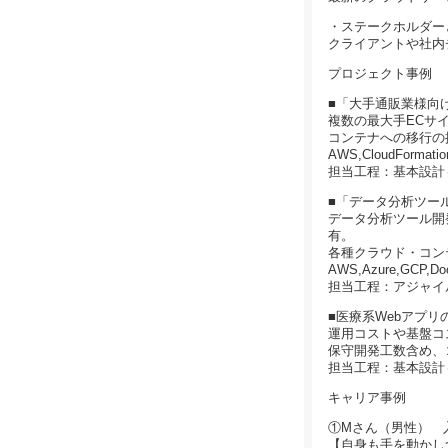
・ステークホルダー
クライアントや社内
プロジェクト事例
■「大手通販業様向
複数の最大手ECサ
コンテナへの移行の
AWS,CloudFormation
担当工程：基本設計
■「データ分析ツー
データ分析ツール開
有。
各種クラウド・コン
AWS,Azure,G
担当工程：アジャイル
■医療系Webアプリ
運用コストや基盤コ
保守開発工数含め、
担当工程：基本設計
キャリア事例
①Mさん（男性） 
【自身も手を動かし