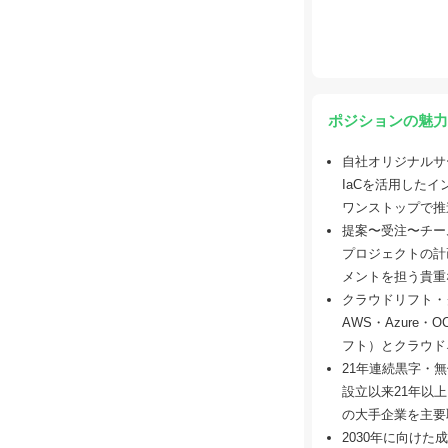
ポジションの魅力
自社オリジナルサ
IaCを活用した
ワンストップで推
提案〜受注〜チー
プロジェクトの計
メントを担う貴重
クラウドリフト・
AWS・Azur
フト）とクラウド
21年連続黒字・
設立以来21年以
の大手企業を主要
2030年に向けた