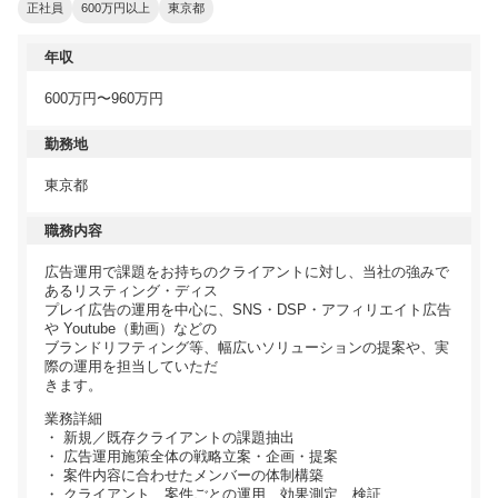
正社員
600万円以上
東京都
年収
600万円〜960万円
勤務地
東京都
職務内容
広告運用で課題をお持ちのクライアントに対し、当社の強みで
あるリスティング・ディス
プレイ広告の運用を中心に、SNS・DSP・アフィリエイト広告
や Youtube（動画）などの
ブランドリフティング等、幅広いソリューションの提案や、実
際の運用を担当していただ
きます。
業務詳細
・ 新規／既存クライアントの課題抽出
・ 広告運用施策全体の戦略立案・企画・提案
・ 案件内容に合わせたメンバーの体制構築
・ クライアント、案件ごとの運用、効果測定、検証