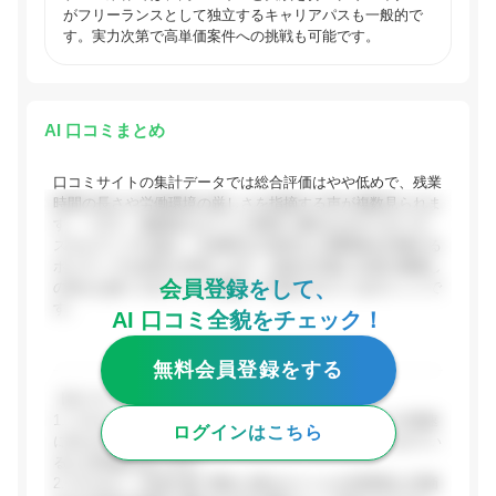
がフリーランスとして独立するキャリアパスも一般的で
す。実力次第で高単価案件への挑戦も可能です。
AI 口コミまとめ
口コミサイトの集計データでは総合評価はやや低めで、残業
時間の長さや労働環境の厳しさを指摘する声が複数見られま
す。一方で、独創的なタイトル制作に携われるやりがいや、
スキルアップの速さ、社員同士の良好な人間関係を評価する
ポジティブな意見も存在します。自由な社風と社員の風通し
会員登録をして、
の良さは多くの口コミで共通して言及されているポイントで
す。
AI 口コミ全貌をチェック！
無料会員登録をする
【ポジティブな評価】
1. スキルアップ環境: 実際の開発業務を通じてスキルが急速
ログインはこちら
に向上するという声が多く、自主学習の機会も与えられてい
るとの評価があります。
2. やりがい・作品の質: 歴史に残るタイトルや世界的に評価