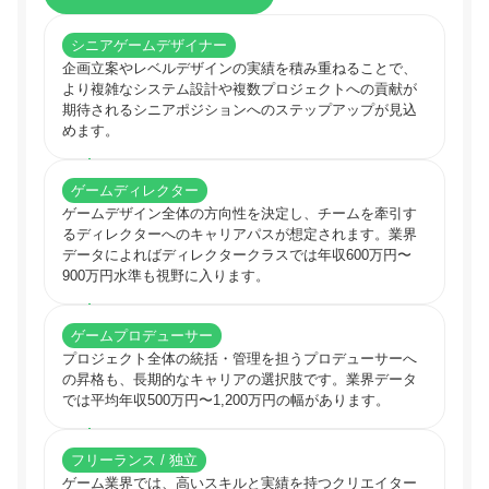
シニアゲームデザイナー
企画立案やレベルデザインの実績を積み重ねることで、
より複雑なシステム設計や複数プロジェクトへの貢献が
期待されるシニアポジションへのステップアップが見込
めます。
ゲームディレクター
ゲームデザイン全体の方向性を決定し、チームを牽引す
るディレクターへのキャリアパスが想定されます。業界
データによればディレクタークラスでは年収600万円〜
900万円水準も視野に入ります。
ゲームプロデューサー
プロジェクト全体の統括・管理を担うプロデューサーへ
の昇格も、長期的なキャリアの選択肢です。業界データ
では平均年収500万円〜1,200万円の幅があります。
フリーランス / 独立
ゲーム業界では、高いスキルと実績を持つクリエイター