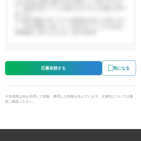
される作品の制作に携われる点が魅力として挙げられてお
り、独自性の高いゲームに関われるやりがいを評価する声が
あります。
3. 社員の雰囲気: 同じフロアで他部署の社員とも交流しやす
く、社内の風通しは良いという意見が見...(ここから先は会
員登録後にご覧いただけます。残り432文字)
応募依頼する
気になる
※本資料はAIを活用して収集・整理した情報を含んでいます。正確性については適
宜ご確認ください。