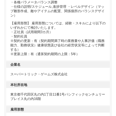
・各種パラメータバランス調整
・仕様の説明/スケジュール,進捗管理 ・レベルデザイン（マッ
プ雛形作成、敵やアイテムの配置、関係個所のバランスデザイ
ン）
【雇用形態】 雇用形態については、経験・スキルにより以下の
いずれかにて検討いたします。
・正社員（試用期間3カ月）
・契約社員
※契約の更新：有（契約期間満了時の業務量や人事評価（職務
能力、勤務状況）健康状態及び会社の経営状況等によって判断
する）
※更新上限：有（通算契約期間の上限：5年）
企業名
スーパートリック・ゲームズ株式会社
本社所在地
東京都千代田区丸の内1丁目11番1号パシフィックセンチュリー
プレイス丸の内16階
雇用形態