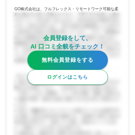
GO株式会社は、フルフレックス・リモートワーク可能な柔
軟な働き方が高く評価されており、子育て中の社員にも働き
やすいという声が多く見られます。給与水準はIT業界平均を
大きく上回る水準にあり、実力主義の評価制度により若手で
も高年収を目指せる環境が整っています。一方で、業務量の
会員登録をして、
多さや戦略的方向性が変わりやすい点を指摘する声もあり、
複数案件を同時並行でこなす自律的なスタンスが求められま
AI 口コミ全貌をチェック！
す。法令順守意識・評価制度の透明性は比較的高く評価され
ていますが、人材の長期育成やキャリア支援についてはまだ
無料会員登録をする
発展途上との意見も見受けられます。
【ポジティブな評価】
ログインはこちら
1. 働き方の柔軟性: フルフレックス・リモートワーク中心の
働き方が浸透しており、「ほぼ在宅で休みも気軽に取れる」
「子育てしやすい雰囲気」という声が多数。業務に支障のな
い範囲で時間・場所を自由に選択できる点が高く評価されて
います。
2. 給与・報酬水準: 口コミサイトの集計データでは業界平均
を大幅に上回る年収水準が確認でき、年俸制で月割り支給の
安定感も評判です。半期ごとに昇給・昇格のチャンスがあ
り、評価サイクルが早い点も好評です。
3. 組織文化・情報共有: 毎週の全社情報共有（We...(ここか