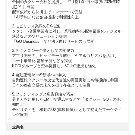
全国のタクシー会社と提携し、 ** 1都1道2府38県(※2025年時
点) ** に展開
配車依頼から決済までスマホーつで完結
「AI予約」など独自機能で利便性向上
2.モビリティ業界のDX推進
タクシー·交通事業者に対し、業務効率化·配車最適化·デジタル
決済などのソリューション提供
「GO Business」など法人向けサービスも展開
3.テクノロジー企業としての開発力
アプリ開発力、ビッグデータ解析、AIアルゴリズムを活用し、
ルート最適化·需給予測などを実現
KDDIグループと資本提携し、5G·loT連携も強化
4.自動運転·MaaS領域への参入
自動運転タクシーや次世代交通の実証実験にも積極的に参画
日本の都市交通の未来を担う存在として注目
5.ブランディングと広告戦略が巧み
著名人を起用したCM、交通広告などで「タクシー=GO」の認
知向上
モビリティを「移動のUX(体験価値)」として捉えたマーケティ
ング展開
企業名