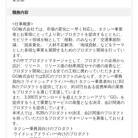
職務内容
<仕事概要>
GO株式会社では、市場の変化に一早く対応し、タクシー事業
者とお客様にとってより良いプロダクトを提供するとともに、
モビリティ領域を軸として「移動」のみならず「交通事故削
減」「脱炭素化」「人材不足解消」「地域貢献」などをテーマ
とした多様な事業を展開するためのプロダクト開発を行ってい
ます。
その中でプロダクトマネージャとして、プロダクトの企画から
設計、リリース、リリース後の効果測定やその後の改善など、
ブロダクト開発における全ての工程に携わっていただきます。
GO株式会社ではB2Cのプロダクトのみならず、タクシー乗務
員向け·ライドシェアドライバー向け·タクシー事業者向けにB2
Bのプロダクトを提供しており、約10万台ある提携車両の業務
をプロダクトを通じて支援しています。
また、3,000万ダウンロードを超えたタクシーアブリ『GO』を
提供するうえで重要なサービスの基盤となる決済、会計関連の
プロダクトを提供しています。
本求人では、B2Bのプロダクトや決済、会計関連のプロダクト
を担っていただけるプロダクトマネージャーを募集しておりま
す。
·タクシー乗務員向けのプロダクト
·ライドシェアドライバー向けのプロダクト