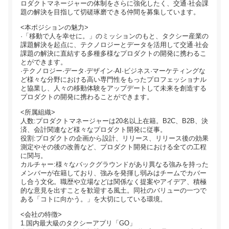
ロダクトマネージャーの体制をさらに強化したく、交通·社会課
題の解決を目指して切磋琢磨できる仲間を募集しています。
<本ポジションの魅力>
·「移動で人を幸せに。」のミッションのもと、タクシー産業の
課題解決を起点に、テクノロジーとデータを活用して交通·社会
課題の解決に直結する多種多様なプロダクトの開発に携わるこ
とができます。
·テクノロジー·データ·デザイン·AI·ビジネス·マーケティングな
ど様々な分野における高い専門性をもったプロフェッショナル
と協業し、人々の移動体験をアップデートして未来を創造する
プロダクトの開発に携わることができます。
<所属組織>
人数:プロダクトマネージャーは20名以上在籍。B2C、B2B、決
済、会計関連など様々なプロダクト開発に従事。
役割:プロダクトの企画から設計、リリース、リリース後の効果
測定やその後の改善など、プロダクト開発における全ての工程
に関与。
カルチャー:様々なバックグラウンドがあり異なる強みを持った
メンバーが在籍しており、強みを発揮し弱みはチームでカバー
し合う文化。職歴や立場などは関係なく提案やアイデア、積極
的な意見を出すことを歓迎する風土。同社のバリューの一つで
ある「コトに向かう。」を大切にしている環境。
<会社の特徴>
1.国内最大級のタクシーアプリ「GO」