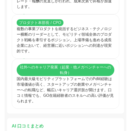
レード・報酬の見直しが行われ、成果次第で昇格が加速
します。
プロダクト本部長 / CPO
複数の事業プロダクトを統括するビジネス・テクノロジ
ー横断のリーダーとして、モビリティ領域全体のプロダ
クト戦略を牽引するポジション。上場準備も進める成長
企業において、経営層に近いポジションへの到達が現実
的です。
社外へのキャリア発展（起業・他メガベンチャーへの
転身）
国内最大級モビリティプラットフォームでのPdM経験は
市場価値が高く、スタートアップの創業やメガベンチャ
ーへの転職など、幅広いキャリア選択肢が開けます。口
コミ情報でも、GO在籍経験者のスキルへの高い評価が見
られます。
AI 口コミまとめ