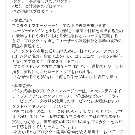
·タクシー事業者向けのプロダクト
·決済、会計関連のプロダクト
·その他新規プロダクト
<業務詳細>
プロダクトマネージャーとして以下の役割を担います。
·ユーザーのペインを正しく理解し、事業の目標を達成するため
に最適な案件や機能における優先順位とスコープを定義するこ
とで、プロダクトを通じてユーザーの課題解決と事業の成功の
両立を実現する。
·プロダクトを市場に送り出すために、様々なステークホルダー
に向き合い議論と合意形成を行い、コミュニケーションの中心
となってプロダクト開発をリードする。
·プロダクトがどの方向に向かって進むのか、理想のビジョンを
描き、実現に向けたロードマップを作成する。
·「なぜ作るのか(Why)」「何を作るか(What)」に責任を持つ。
<募集背景>
·GO株式会社のプロダクトマネージャーは、webシステム·ネイ
ティブアプリなどのソフトウェア、loT機器などのハードウェ
ア、ビッグデータやAIを活用したサービスなど多種多様なプロ
ダクトをマネジメントしています。
·同社では多くのユーザーにお使いいただいているタクシーアブ
リ『GO』をはじめ、多数の既存プロダクトの継続的な成長を
実現しながらも、毎年複数のB2C·B2Bの新規プロダクトをスピ
ード感を持ってリリースしています。
·今後も様々なプロダクト開発の計画がある環境下において、プ