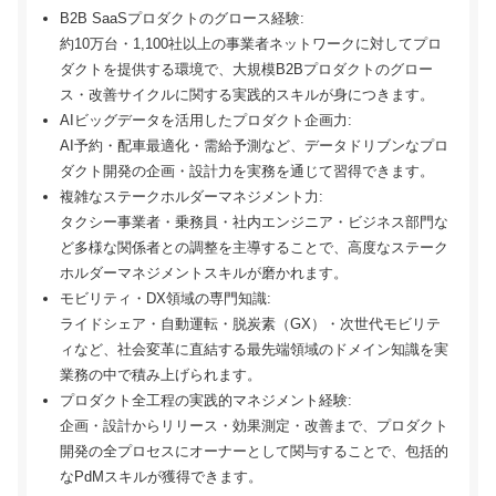
B2B SaaSプロダクトのグロース経験:
約10万台・1,100社以上の事業者ネットワークに対してプロ
ダクトを提供する環境で、大規模B2Bプロダクトのグロー
ス・改善サイクルに関する実践的スキルが身につきます。
AIビッグデータを活用したプロダクト企画力:
AI予約・配車最適化・需給予測など、データドリブンなプロ
ダクト開発の企画・設計力を実務を通じて習得できます。
複雑なステークホルダーマネジメント力:
タクシー事業者・乗務員・社内エンジニア・ビジネス部門な
ど多様な関係者との調整を主導することで、高度なステーク
ホルダーマネジメントスキルが磨かれます。
モビリティ・DX領域の専門知識:
ライドシェア・自動運転・脱炭素（GX）・次世代モビリテ
ィなど、社会変革に直結する最先端領域のドメイン知識を実
業務の中で積み上げられます。
プロダクト全工程の実践的マネジメント経験:
企画・設計からリリース・効果測定・改善まで、プロダクト
開発の全プロセスにオーナーとして関与することで、包括的
なPdMスキルが獲得できます。