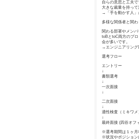
自らの意思と工夫で
大きな裁量を持って
→「手を動かす人」
多様な関係者と関わ
関わる部署やメンバ
toBとtoC両方
会が多いです。
→エンジニアリング
選考フロー
エントリー
↓
書類選考
↓
一次面接
↓
二次面接
↓
適性検査（ミキワメ
↓
最終面接 (四谷オフ
※選考期間は１ヶ月
※状況やポジション