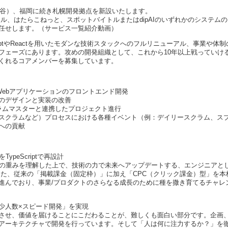
（四谷）、福岡に続き札幌開発拠点を新設いたします。
トル、はたらこねっと、スポットバイトルまたはdipAIのいずれかのシステム
任せします。（サービス一覧紹介動画）
criptやReactを用いたモダンな技術スタックへのフルリニューアル、事業や体
フェーズにあります。攻めの開発組織として、これから10年以上戦っていけ
くれるコアメンバーを募集しています。
たWebアプリケーションのフロントエンド開発
のデザインと実装の改善
クラムマスターと連携したプロジェクト進行
スクラムなど）プロセスにおける各種イベント（例：デイリースクラム、ス
への貢献
ypeScriptで再設計
トの重みを理解した上で、技術の力で未来へアップデートする、エンジニアと
また、従来の「掲載課金（固定枠）」に加え「CPC（クリック課金）型」を本
進んでおり、事業/プロダクトのさらなる成長のために種を撒き育てるチャレ
「少人数×スピード開発」を実現
させ、価値を届けることにこだわることが、難しくも面白い部分です。企画
たアーキテクチャで開発を行っています。そして「人は何に注力するか？」を