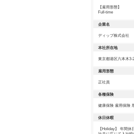
【雇用形態】
Full-time
企業名
ディップ株式会社
本社所在地
東京都港区六本木3-
雇用形態
正社員
各種保険
健康保険 雇用保険 
休日休暇
【Holiday】 年
社月に応じて入社時