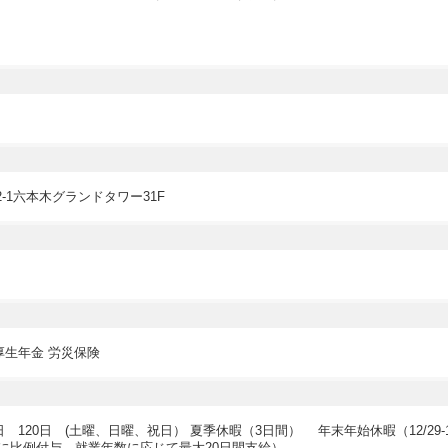
2-1六本木グランドタワー31F
厚生年金 労災保険
間休日 120日 (土曜、日曜、祝日） 夏季休暇（3日間） 年末年始休暇（12/29-
に比例付与、就業年数に応じて最大20日間支給）