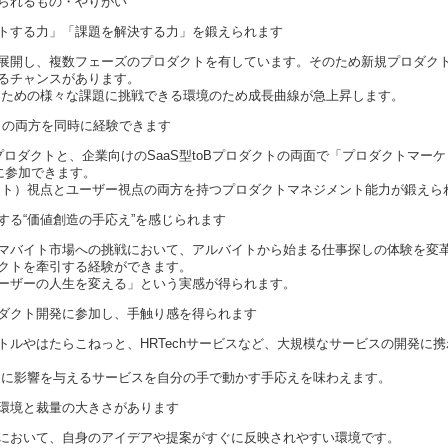
られるもの・やりがい
トする力」「課題を解決する力」を鍛えられます
展開し、複数フェーズのプロダクトを有しています。そのため新規プロダク
るチャンスがあります。
るための様々な課題に挑戦できる環境のため成長曲線が急上昇します。
ダクトの両方を同時に経験できます
プロダクトと、企業向けのSaaS型toBプロダクトの両面で「プロダクトマー
に参加できます。
ント）視点とユーザー視点の両方を持つプロダクトマネジメント能力が鍛えら
する“価値創造の手応え”を感じられます
マバイト市場への挑戦において、アルバイトから始まる仕事探しの体験を変
クトを牽引する経験ができます。
ーザーの人生を変える」という実感が得られます。
ダクト開発に参加し、手触り感を得られます
トルやはたらこねっと、HRTechサービスなど、大規模なサービスの開発に
ーに影響を与えるサービスを自分の手で動かす手応えを味わえます。
環境と裁量の大きさがあります
において、自身のアイデアや提案がすぐに反映されやすい環境です。