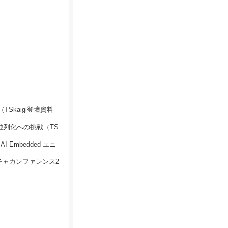
TSkaigi登壇資料
える並列化への挑戦（TS
 Embedded ユニ
チャカンファレンス2