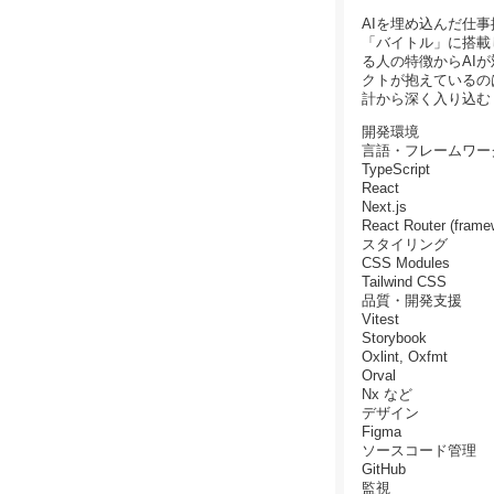
AIを埋め込んだ仕事
「バイトル」に搭載し
る人の特徴からAI
クトが抱えているの
計から深く入り込む「
開発環境
言語・フレームワー
TypeScript
React
Next.js
React Router (fram
スタイリング
CSS Modules
Tailwind CSS
品質・開発支援
Vitest
Storybook
Oxlint, Oxfmt
Orval
Nx など
デザイン
Figma
ソースコード管理
GitHub
監視