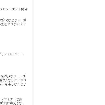
のフロントエンド開発
制の変化などから、第
る型をゼロから作る
プリントレビュー）
して希少なフェーズ
格導入するハイブリ
ンジを楽しむことが
、デザイナーと共
徹底的に考えます。