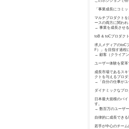
このポジションで得
「事業成長にコミッ
マルチプロダクトを
ースの両方に関われ
→ 事業を成長させ
toB & toCプロ
求人メディアのtoC
F）」を目指す過程
→ 顧客（クライア
ユーザー体験を変革
成長市場であるスキ
クトを与えるプロダ
→「自分の仕事がユ
ダイナミックなプロ
日本最大規模のバイ
す。
→ 数百万のユーザ
自律的に成長できる
若手が中心のチーム