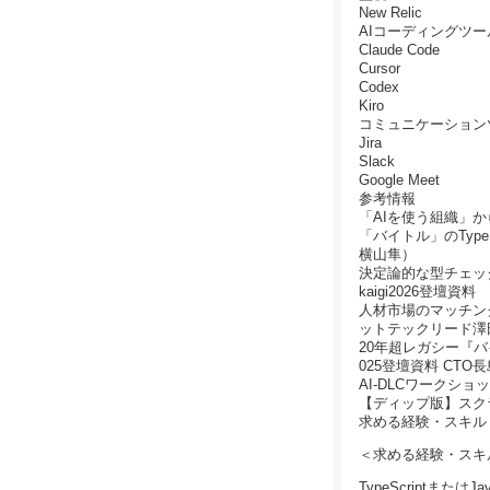
New Relic
AIコーディングツー
Claude Code
Cursor
Codex
Kiro
コミュニケーション
Jira
Slack
Google Meet
参考情報
「AIを使う組織」
「バイトル」のTyp
横山隼）
決定論的な型チェックへ
kaigi2026登壇資
人材市場のマッチング精度
ットテックリード澤
20年超レガシー『
025登壇資料 CTO
AI-DLCワークショ
【ディップ版】スクラ
求める経験・スキル
＜求める経験・スキ
TypeScriptまたは