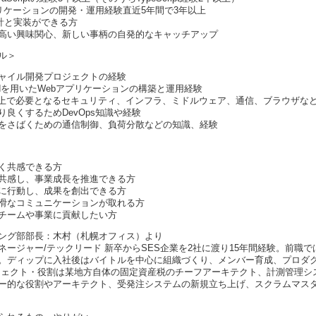
アプリケーションの開発・運用経験直近5年間で3年以上
設計と実装ができる方
高い興味関心、新しい事柄の自発的なキャッチアップ
ル＞
ャイル開発プロジェクトの経験
Cloudを用いたWebアプリケーションの構築と運用経験
発する上で必要となるセキュリティ、インフラ、ミドルウェア、通信、ブラウザな
良くするためDevOps知識や経験
をさばくための通信制御、負荷分散などの知識、経験
く共感できる方
共感し、事業成長を推進できる方
に行動し、成果を創出できる方
滑なコミュニケーションが取れる方
チームや事業に貢献したい方
ング部部長：木村（札幌オフィス）より
ージャー/テックリード 新卒からSES企業を2社に渡り15年間経験。前職で
。ディップに入社後はバイトルを中心に組織づくり、メンバー育成、プロダ
ジェクト・役割は某地方自体の固定資産税のチーフアーキテクト、計測管理シ
ー的な役割やアーキテクト、受発注システムの新規立ち上げ、スクラムマス