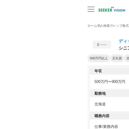
ホーム
求人検索
ディップ株式
ディ
シニ
500万円以上
正社員
年収
500万円〜900万円
勤務地
北海道
職務内容
仕事/業務内容