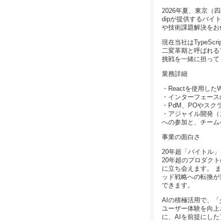
2026年夏、東京
dipが提供するバイ
や技術課題解決をお
現在当社はTypeS
二変革期と呼ばれる
挑戦を一緒に担って
業務詳細
・Reactを使用し
・インターフェース
・PdM、POやス
・アジャイル開発（
への参加と、チーム
事業の面白さ
20年超「バイトル」をT
20年超のプロダク
に立ち会えます。 
ッド戦略への転換が
できます。
AIの積極活用で、
ユーザー体験を向上
に、AIを前提にし