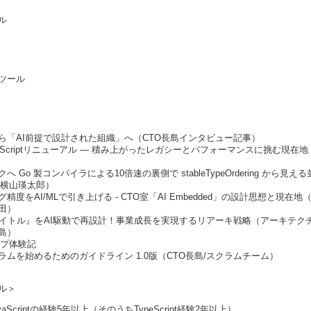
ル
ツール
から「AI前提で設計された組織」へ（CTO長島インタビュー記事）
eScriptリニューアル — 積み上がったレガシーとパフォーマンスに挑む現在地（
 Go 製コンパイラによる10倍速の裏側で stableTypeOrdering から見
料 横山瑛太郎）
をAI/MLで引き上げる - CTO室「AI Embedded」の設計思想と現在地（AI
田）
バイトル』をAI駆動で再設計！事業成長を実現するリアーキ戦略（アーキテク
長島）
ップ体験記
ムを始めるためのガイドライン 1.0版（CTO長島/スクラムチーム）
ル＞
JavaScriptの経験5年以上（そのうちTypeScript経験2年以上）