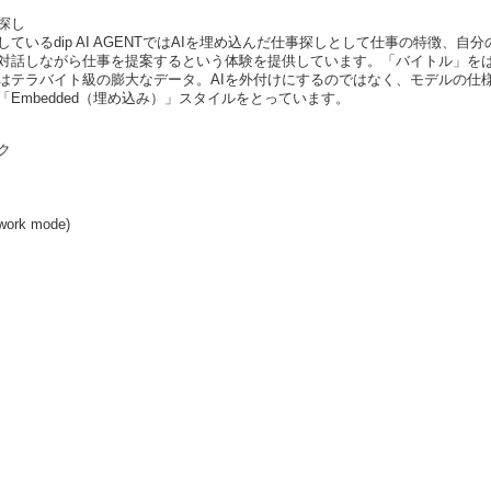
探し
ているdip AI AGENTではAIを埋め込んだ仕事探しとして仕事の特徴、自
が対話しながら仕事を提案するという体験を提供しています。「バイトル」を
はテラバイト級の膨大なデータ。AIを外付けにするのではなく、モデルの仕
Embedded（埋め込み）」スタイルをとっています。
ク
ework mode)