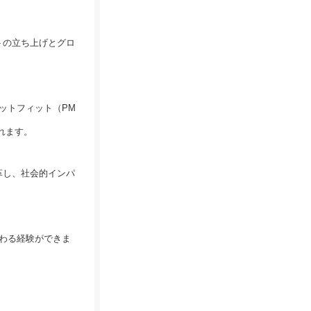
トの立ち上げとグロ
ケットフィット（PM
れます。
革し、社会的インパ
携わる経験ができま