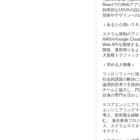
ReactでのWeb
効率的なUI/UXの
技術やデザインへの
＜あると心強いスキ
スクラム体制のアジ
AWSやGoogle 
Web APIを開
開発、運用周りをより
大規模トラフィック
＜求める人物像＞
フィロソフィーに強
社会的課題の解決に
論理的思考で主体的
チームと協力し、円
自身の専門を活かし
※コアエンジニアリ
エンジニアリングマネ
導入、部長職を経験
む。 過去参画プロ
ス、スクラムマスタ
キテクト。