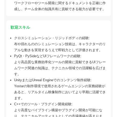
ワークフローやツール開発に関するドキュメントを正確に作
成し、チーム全体の知識共有に貢献できる能力が必要です。
歓迎スキル
クロスシミュレーション・リジッドボディの経験:
布や揺れもののシミュレーション技術は、キャラクターのリ
アルな動きを実現するうえで即戦力として評価されます。
PyQt・PySideなどUIフレームワークの経験:
より高品質な業務効率化ツールの開発に貢献できるUIフレー
ムワーク関連の知識は、テクニカル領域での活躍幅を広げま
す。
UnityまたはUnreal Engineでのコンテンツ制作経験:
Yostarの制作環境で使用されるゲームエンジンの実務経験が
あると、リアルタイム映像制作においてより早期に活躍でき
ます。
C++でのツール・プラグイン開発経験:
より高度なパイプライン構築やプラグイン開発が可能にな
り、テクニカルアーティストとしての市場価値が高まりま