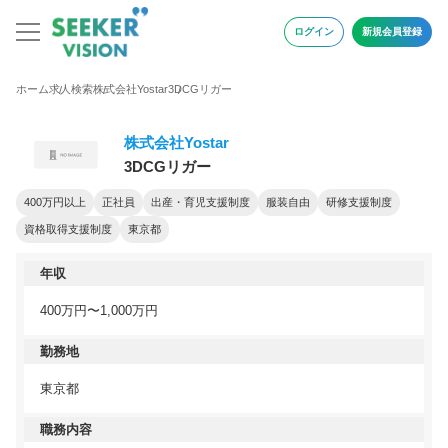
ログイン
新規会員登録
ホーム
求人検索
株式会社Yostar
3DCGリガー
株式会社Yostar
3DCGリガー
400万円以上
正社員
出産・育児支援制度
服装自由
研修支援制度
資格取得支援制度
東京都
年収
400万円〜1,000万円
勤務地
東京都
職務内容