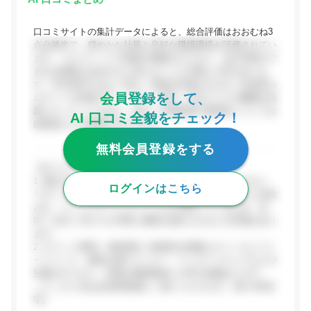
口コミサイトの集計データによると、総合評価はおおむね3
点台後半で、穏やかな社風と良好な職場環境が評価されてい
ます。フルフレックス制度が整備されており、自己管理がで
きれば残業をほぼゼロに抑えることも可能との声がありま
す。年功序列ではなく実力・実績が評価されやすい外資系カ
会員登録をして、
ルチャーが特徴です。一方で、若手・主任クラスの離職が話
題になったこともあり、給与・評価制度の透明性については
AI 口コミ全貌をチェック！
改善途上との指摘も見られます。
無料会員登録をする
【ポジティブな評価】
1. 働き方の柔軟性: フルフレックス制度が導入されており、
ログインはこちら
リモートワーク体制も整備済み。業務用機材は会社から支給
され、コミュニケーションツールも充実しているため、在
宅・出社いずれでも円滑に業務を進められるとの評価があり
ます。
2. オフィス環境・福利厚生: 秋葉原の綺麗なオフィスにフリ
ードリンク・無料お菓子コーナー・マッサージチェアなどが
完備されており、快適な職場環境との声が多数あります。
...(ここから先は会員登録後にご覧いただけます。残り418文
字)