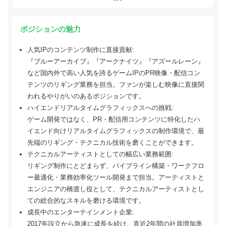
ポジションの魅力
人気IPのコンテンツ制作に直接貢献:
『ブルーアーカイブ』『アークナイツ』『アズールレーン』
など国内外で高い人気を誇るゲームIPのPR映像・配信コン
テンツのリギング業務を担当。ファンが楽しむ映像に直接関
われるやりがいのあるポジションです。
ハイエンドリアルタイムグラフィックスへの挑戦:
ゲーム開発ではなく、PR・配信用コンテンツに特化したハ
イエンド向けリアルタイムグラフィックスの制作環境で、最
先端のリギング・テクニカル技術を磨くことができます。
テクニカルアーティストとしての幅広い業務範囲:
リギング制作にとどまらず、パイプライン構築・ワークフロ
ー最適化・業務効率化ツール開発まで担当。アーティストと
エンジニアの橋渡し役として、テクニカルアーティストとし
ての総合的なスキルを磨ける環境です。
成長中のエンターテインメント企業:
2017年設立から急速に成長を続け、直近2年間の社員増加率