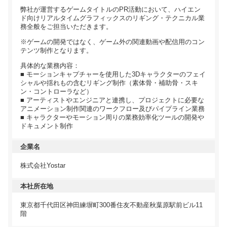
弊社が運営するゲームタイトルのPR活動において、ハイエン
ド向けリアルタイムグラフィックスのリギング・テクニカル業
務全般をご担当いただきます。
※ゲームの開発ではなく、ゲーム外の関連動画や配信用のコン
テンツ制作となります。
具体的な業務内容：
■ モーションキャプチャーを使用した3Dキャラクターのフェイ
シャルや揺れもの含むリギング制作（素体骨・補助骨・スキ
ン・コントローラなど）
■ アーティストやエンジニアと連携し、プロジェクトに必要な
アニメーション制作関連のワークフロー及びパイプライン業務
■ キャラクターやモーション周りの業務効率化ツールの開発や
ドキュメント制作
企業名
株式会社Yostar
本社所在地
東京都千代田区神田練塀町300番住友不動産秋葉原駅前ビル11
階