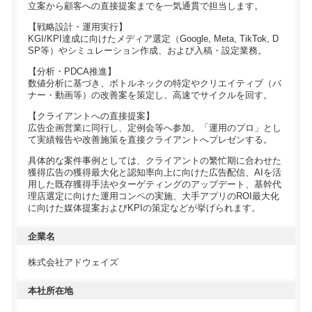
立案から顧客への直接提案までを一気通貫で担当します。
【戦略設計・運用実行】
KGI/KPI達成に向けたメディア選定（Google, Meta, TikTok, D
SP等）やシミュレーション作成、および入稿・設定業務。
【分析・PDCA推進】
数値分析に基づき、ボトルネックの特定やクリエイティブ（バ
ナー・動画等）の改善案を策定し、高速でサイクルを回す。
【クライアントへの直接提案】
広告企画営業に同行し、定例会等へ参加。「運用のプロ」とし
て実績報告や改善施策を直接クライアントへプレゼンする。
具体的な案件事例としては、クライアントの繁忙期に合わせた
獲得広告の獲得最大化と認知率向上に向けた広告配信、AIを活
用した既存獲得手法やターゲティングのアップデート、基幹代
理店選定に向けた運用コンペの実施、大手アプリのROI最大化
に向けた媒体提案およびKPIの策定などが挙げられます。
企業名
株式会社アドウェイズ
本社所在地