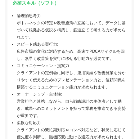
必須スキル（ソフト）
論理的思考力:
ボトルネックの特定や改善施策の立案において、データに基
づいて根拠ある仮説を構築し、筋道立てて考える力が求めら
れます。
スピード感ある実行力:
広告市場の変化に対応するため、高速でPDCAサイクルを回
し、素早く改善策を実行に移せる行動力が必要です。
コミュニケーション・提案力:
クライアントの定例会に同行し、運用実績や改善施策を分か
りやすく伝えるためのプレゼンテーション力と、信頼関係を
構築するコミュニケーション能力が求められます。
オーナーシップ・主体性:
営業担当と連携しながら、自ら戦略設計の主体者として動
き、成果へのコミットメントを持って業務を推進できる姿勢
が重要です。
柔軟な対応力:
クライアントの繁忙期対応やコンペ対応など、状況に応じて
優先度を判断し、臨機応変に動ける適応力が求められます。