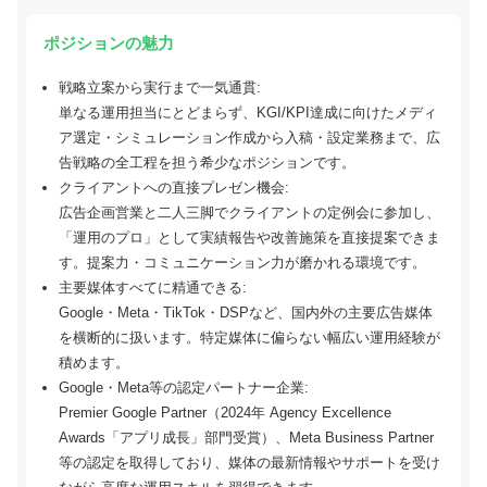
ポジションの魅力
戦略立案から実行まで一気通貫:
単なる運用担当にとどまらず、KGI/KPI達成に向けたメディ
ア選定・シミュレーション作成から入稿・設定業務まで、広
告戦略の全工程を担う希少なポジションです。
クライアントへの直接プレゼン機会:
広告企画営業と二人三脚でクライアントの定例会に参加し、
「運用のプロ」として実績報告や改善施策を直接提案できま
す。提案力・コミュニケーション力が磨かれる環境です。
主要媒体すべてに精通できる:
Google・Meta・TikTok・DSPなど、国内外の主要広告媒体
を横断的に扱います。特定媒体に偏らない幅広い運用経験が
積めます。
Google・Meta等の認定パートナー企業:
Premier Google Partner（2024年 Agency Excellence
Awards「アプリ成長」部門受賞）、Meta Business Partner
等の認定を取得しており、媒体の最新情報やサポートを受け