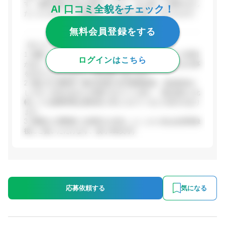
す。成果主義の文化が根付いており、自ら動いて成果を出し
AI 口コミ全貌をチェック！
たい人に向いている職場という評価が共通して見られます。
無料会員登録をする
【ポジティブな評価】
1. 裁量・成長環境: 若手社員でも実力次第で管理職への登用
ログインはこちら
があり、スピード感ある意思決定の中で早期に責任ある仕事
を任せてもらえるという声が多くあります。
2. 働き方の柔軟性: 週2日程度の在宅勤務推奨、有給取得が
しやすい文化があると評価する口コミが多く、競合他社と比
較しても残業時間は相対的に抑えられているとの見方があり
ます。
3. 職場の人間関係: 社員同士の仲が...(ここから先は会員登録
後にご覧いただけます。残り392文字)
応募依頼する
気になる