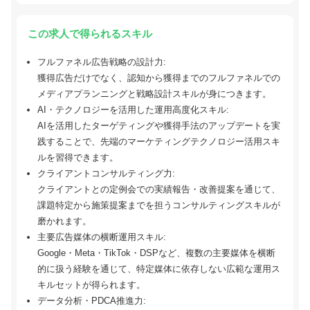
この求人で得られるスキル
フルファネル広告戦略の設計力:
獲得広告だけでなく、認知から獲得までのフルファネルでの
メディアプランニングと戦略設計スキルが身につきます。
AI・テクノロジーを活用した運用高度化スキル:
AIを活用したターゲティングや獲得手法のアップデートを実
践することで、先端のマーケティングテクノロジー活用スキ
ルを習得できます。
クライアントコンサルティング力:
クライアントとの定例会での実績報告・改善提案を通じて、
課題特定から施策提案までを担うコンサルティングスキルが
磨かれます。
主要広告媒体の横断運用スキル:
Google・Meta・TikTok・DSPなど、複数の主要媒体を横断
的に扱う経験を通じて、特定媒体に依存しない広範な運用ス
キルセットが得られます。
データ分析・PDCA推進力: