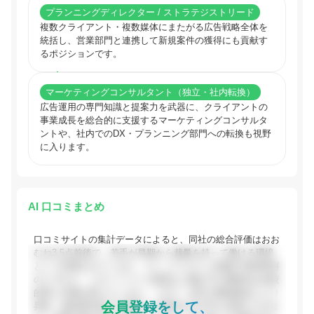
プランニングディレクター / ストラテジストリード
複数クライアント・複数媒体にまたがる広告戦略全体を
統括し、営業部門と連携して新規案件の獲得にも貢献す
るポジションです。
マーケティングコンサルタント（独立・社内転換）
広告運用の専門知識と提案力を武器に、クライアントの
事業成長を総合的に支援するマーケティングコンサルタ
ントや、社内でのDX・プランニング部門への転換も視野
に入ります。
AI 口コミまとめ
口コミサイトの集計データによると、同社の総合評価はおお
むね3.5点前後で、若手が早期から裁量を持って働ける環境
として評価されています。フレックスタイム制度や有給取得
のしやすさ、リモートワーク推奨など働き方の柔軟性は比較
的高い評価を受けています。一方で、近年の業績悪化により
会員登録をして、
昇給・福利厚生面での改善への期待を示す声も見受けられま