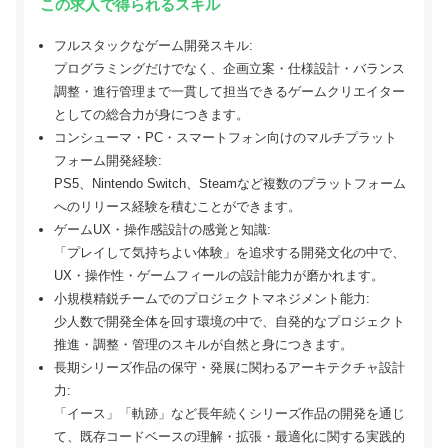
この求人で得られるスキル
フルスタックなゲーム開発スキル:
プログラミングだけでなく、企画立案・仕様設計・バランス
調整・進行管理まで一貫して担当できるゲームクリエイター
としての総合力が身につきます。
コンシューマ・PC・スマートフォン向けのマルチプラット
フォーム開発経験:
PS5、Nintendo Switch、Steamなど複数のプラットフォーム
へのリリース経験を積むことができます。
ゲームUX・操作感設計の感覚と知識:
「プレイして気持ちよい体験」を追求する開発文化の中で、
UX・操作性・ゲームフィールの設計能力が磨かれます。
小規模精鋭チームでのプロジェクトマネジメント能力:
少人数で開発全体を回す環境の中で、自発的なプロジェクト
推進・調整・管理のスキルが自然と身につきます。
長期シリーズ作品の保守・発展に関わるアーキテクチャ設計
力:
「イース」「軌跡」など長年続くシリーズ作品の開発を通じ
て、既存コードベースの理解・拡張・最適化に関する実践的