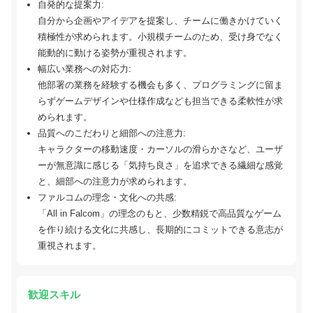
自発的な提案力:
自分から企画やアイデアを提案し、チームに働きかけていく
積極性が求められます。小規模チームのため、受け身でなく
能動的に動ける姿勢が重視されます。
幅広い業務への対応力:
他部署の業務を経験する機会も多く、プログラミングに留ま
らずゲームデザインや仕様作成なども担当できる柔軟性が求
められます。
品質へのこだわりと細部への注意力:
キャラクターの移動速度・カーソルの滑らかさなど、ユーザ
ーが無意識に感じる「気持ち良さ」を追求できる繊細な感覚
と、細部への注意力が求められます。
ファルコムの理念・文化への共感:
「All in Falcom」の理念のもと、少数精鋭で高品質なゲーム
を作り続ける文化に共感し、長期的にコミットできる意志が
重視されます。
歓迎スキル