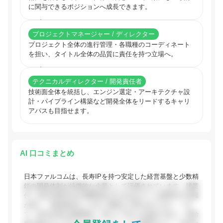
に関与できるポジションへ成長できます。
プロジェクトマネージャー / ディレクター
プロジェクト全体の進行管理・各職種のコーディネート
を担い、タイトル全体の品質に責任を持つ立場へ。
テクニカルディレクター / 開発責任者
技術面全体を統括し、エンジン選定・アーキテクチャ設
計・パイプライン構築など開発全体をリードするキャリ
アパスも目指せます。
AI 口コミまとめ
日本ファルコムは、長寿IPを持つ安定した経営基盤と少数精
鋭の開発体制が特徴的な企業として評価されています。残業
代・休日出勤手当が実費支給される点はゲーム業界内で評価
が高く、有給取得もしやすい環境との声があります。一方
で、給与水準は同業他社・同エリア比では低めであり、昇給