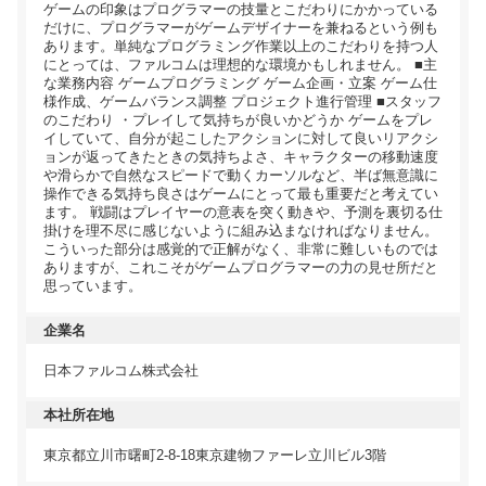
ゲームの印象はプログラマーの技量とこだわりにかかっている
だけに、プログラマーがゲームデザイナーを兼ねるという例も
あります。単純なプログラミング作業以上のこだわりを持つ人
にとっては、ファルコムは理想的な環境かもしれません。 ■主
な業務内容 ゲームプログラミング ゲーム企画・立案 ゲーム仕
様作成、ゲームバランス調整 プロジェクト進行管理 ■スタッフ
のこだわり ・プレイして気持ちが良いかどうか ゲームをプレ
イしていて、自分が起こしたアクションに対して良いリアクシ
ョンが返ってきたときの気持ちよさ、キャラクターの移動速度
や滑らかで自然なスピードで動くカーソルなど、半ば無意識に
操作できる気持ち良さはゲームにとって最も重要だと考えてい
ます。 戦闘はプレイヤーの意表を突く動きや、予測を裏切る仕
掛けを理不尽に感じないように組み込まなければなりません。
こういった部分は感覚的で正解がなく、非常に難しいものでは
ありますが、これこそがゲームプログラマーの力の見せ所だと
思っています。
企業名
日本ファルコム株式会社
本社所在地
東京都立川市曙町2-8-18東京建物ファーレ立川ビル3階