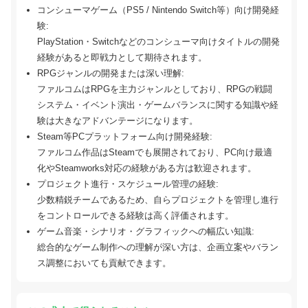
コンシューマゲーム（PS5 / Nintendo Switch等）向け開発経
験:
PlayStation・Switchなどのコンシューマ向けタイトルの開発
経験があると即戦力として期待されます。
RPGジャンルの開発または深い理解:
ファルコムはRPGを主力ジャンルとしており、RPGの戦闘
システム・イベント演出・ゲームバランスに関する知識や経
験は大きなアドバンテージになります。
Steam等PCプラットフォーム向け開発経験:
ファルコム作品はSteamでも展開されており、PC向け最適
化やSteamworks対応の経験がある方は歓迎されます。
プロジェクト進行・スケジュール管理の経験:
少数精鋭チームであるため、自らプロジェクトを管理し進行
をコントロールできる経験は高く評価されます。
ゲーム音楽・シナリオ・グラフィックへの幅広い知識:
総合的なゲーム制作への理解が深い方は、企画立案やバラン
ス調整においても貢献できます。