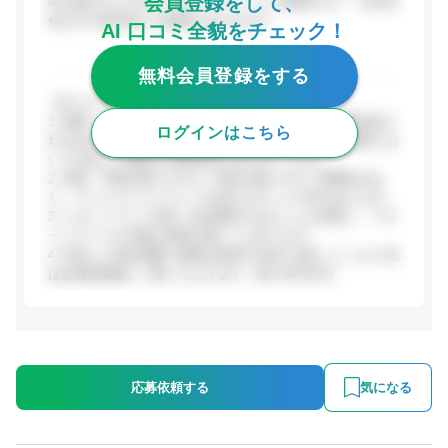
会員登録をして、
率も緩やかとされています。フレックス制度がなく、社内文
化がやや保守的との指摘も見られます。
AI 口コミ全貌をチェック！
無料会員登録をする
【ポジティブな評価】
1. 残業・手当の透明性: 残業代・休日出勤手当が満額支給さ
ログインはこちら
れる点が評価されており、みなし残業が多いゲーム業界にお
いては珍しい誠実な労務管理と見られています。
2. 有給・早退の取りやすさ: 申請が通りやすい雰囲気があ
り、ワークライフバランスを保ちやすいとの声があります。
3. リモートワーク対応: 自社開発であることを背景に、リモ
ートワークが可能な環境が整いつつあります。
4. 安定した経営基盤: 創業以来黒字を続ける財...(ここから先
は会員登録後にご覧いただけます。残り447文字)
応募依頼する
気になる