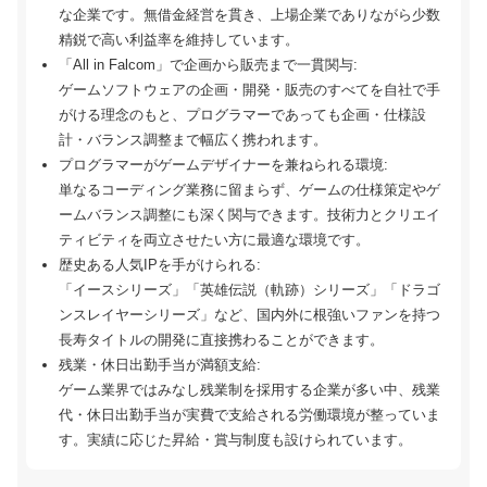
な企業です。無借金経営を貫き、上場企業でありながら少数
精鋭で高い利益率を維持しています。
「All in Falcom」で企画から販売まで一貫関与:
ゲームソフトウェアの企画・開発・販売のすべてを自社で手
がける理念のもと、プログラマーであっても企画・仕様設
計・バランス調整まで幅広く携われます。
プログラマーがゲームデザイナーを兼ねられる環境:
単なるコーディング業務に留まらず、ゲームの仕様策定やゲ
ームバランス調整にも深く関与できます。技術力とクリエイ
ティビティを両立させたい方に最適な環境です。
歴史ある人気IPを手がけられる:
「イースシリーズ」「英雄伝説（軌跡）シリーズ」「ドラゴ
ンスレイヤーシリーズ」など、国内外に根強いファンを持つ
長寿タイトルの開発に直接携わることができます。
残業・休日出勤手当が満額支給:
ゲーム業界ではみなし残業制を採用する企業が多い中、残業
代・休日出勤手当が実費で支給される労働環境が整っていま
す。実績に応じた昇給・賞与制度も設けられています。