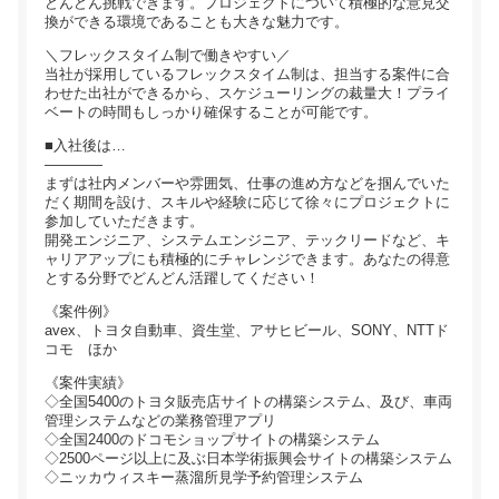
どんどん挑戦できます。プロジェクトについて積極的な意見交
換ができる環境であることも大きな魅力です。
＼フレックスタイム制で働きやすい／
当社が採用しているフレックスタイム制は、担当する案件に合
わせた出社ができるから、スケジューリングの裁量大！プライ
ベートの時間もしっかり確保することが可能です。
■入社後は…
――――
まずは社内メンバーや雰囲気、仕事の進め方などを掴んでいた
だく期間を設け、スキルや経験に応じて徐々にプロジェクトに
参加していただきます。
開発エンジニア、システムエンジニア、テックリードなど、キ
ャリアアップにも積極的にチャレンジできます。あなたの得意
とする分野でどんどん活躍してください！
《案件例》
avex、トヨタ自動車、資生堂、アサヒビール、SONY、NTTド
コモ ほか
《案件実績》
◇全国5400のトヨタ販売店サイトの構築システム、及び、車両
管理システムなどの業務管理アプリ
◇全国2400のドコモショップサイトの構築システム
◇2500ページ以上に及ぶ日本学術振興会サイトの構築システム
◇ニッカウィスキー蒸溜所見学予約管理システム