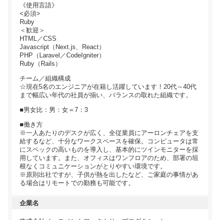
《使用言語》
<必須>
Ruby
＜歓迎＞
HTML／CSS
Javascript（Next.js、React）
PHP（Laravel／CodeIgniter）
Ruby（Rails）
チーム／組織構成
☆現在5名のエンジニアが在籍し活躍しています！20代～40代
まで幅広い年代の社員が揃い、バランスの取れた組織です。
■男女比：男：女＝7：3
■働き方
※一人あたりのデスクが広く、全従業員にアーロンチェアを支
給するなど、十分なワークスペースを確保。コンピュータは常
にスペックの高いものを導入し、基本的にツインモニターを採
用しています。また、オフィスはワンフロアのため、部署の垣
根なくコミュニケーションがとりやすい環境です。
※原則出社ですが、子供が熱を出したなど、ご家庭の事情があ
る場合はリモートでの勤務も可能です。
企業名