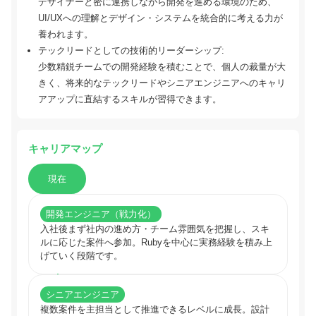
デザイナーと密に連携しながら開発を進める環境のため、
UI/UXへの理解とデザイン・システムを統合的に考える力が
養われます。
テックリードとしての技術的リーダーシップ:
少数精鋭チームでの開発経験を積むことで、個人の裁量が大
きく、将来的なテックリードやシニアエンジニアへのキャリ
アアップに直結するスキルが習得できます。
キャリアマップ
現在
開発エンジニア（戦力化）
入社後まず社内の進め方・チーム雰囲気を把握し、スキ
ルに応じた案件へ参加。Rubyを中心に実務経験を積み上
げていく段階です。
シニアエンジニア
複数案件を主担当として推進できるレベルに成長。設計