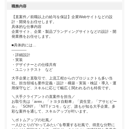
職務内容
【直案件／前職以上の給与を保証】企業Webサイトなどの設
計・開発をお任せします。
具体的な仕事内容
企業サイト、企業・製品ブランディングサイトなどの設計・開
発業務をお任せします。
■具体的には…
――――
・詳細設計
・実装
・デザイナーとの仕様共有
・ユニットテスト など
大手企業と直取引で、上流工程からのプロジェクトも多い当
社。担当領域も要件定義・設計・構築・実装・検証・導入・運
用保守など、スキルに応じて幅広く関われるのも特長です。
＼大手クライアントの直案件を担当／
お取引先は「avex」「トヨタ自動車」「資生堂」「アサヒビー
ル」「SONY」「NTTドコモ」など、誰もが知る大手企業。多
彩な案件を通して、スキルアップが叶います。
＼ボトムアップの社風／
一人ひとりの“やってみたい”を尊重する社風で、得意な分野に