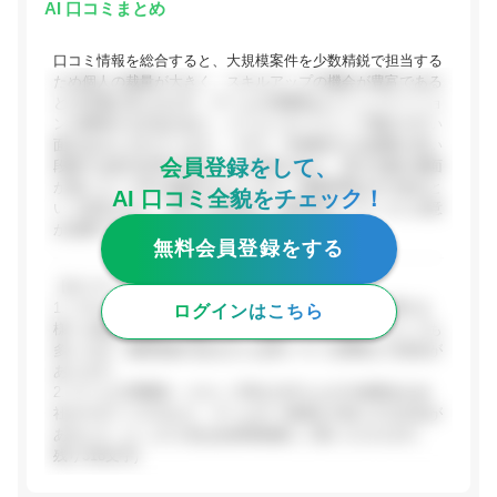
AI 口コミまとめ
口コミ情報を総合すると、大規模案件を少数精鋭で担当する
ため個人の裁量が大きく、スキルアップの機会が豊富である
との評価が見られます。チームの雰囲気はコミュニケーショ
ンを重視する文化があり、クリエイターにとって働きやすい
面があるとされています。一方で、年俸制のため経験が浅い
会員登録をして、
段階では給与水準が低めになる傾向があり、実力主義の側面
が強いという声も確認されています。残業時間はやや多めと
AI 口コミ全貌をチェック！
いう意見もあり、案件の規模感と人数規模のバランスに注意
が必要です。
無料会員登録をする
【ポジティブな評価】
1. スキルアップ環境：人数が少ない分、Web制作に関する
ログインはこちら
様々な業務を幅広く経験でき、技術レベルの高いスタッフも
多いため、成長意欲のある人には向いている環境との意見が
あります。
2. チームの雰囲気：スタッフ同士の打ち上げや食事会を会
社がサポートするなど、チームの一体感を大切にする文化が
あるとさ...(ここから先は会員登録後にご覧いただけます。
残り318文字)