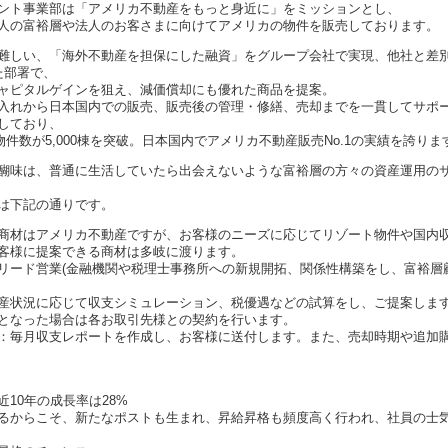
ント事業部は「アメリカ不動産をもっと⾝近に」をミッションとし、
⼈の富裕層や法⼈のお客さまに向けてアメリカの物件を販売しております。
難しい、「海外不動産を担保にした融資」をグループ会社で実現、他社と差別
た部署で、
ャピタルゲインを狙え、減価償却にも優れた商品を提案。
入れから日本国内での販売、販売後の管理・修繕、売却までを一貫してサポ
しており、
理物件数が5,000棟を突破。日本国内でアメリカ不動産販売No.1の実績を誇りま
醐味は、普通に⽣活していたら出会えないような富裕層の⽅々の資産運⽤の
は下記の通りです。
商材はアメリカ不動産ですが、お客様のニーズに応じてリゾート物件や国内
客様に提案できる商材は多岐に渡ります。
リード営業(金融機関や税理士事務所への新規開拓、関係性構築をし、富裕層
産状況に応じて収支シミュレーション、税優遇などの試算をし、ご提案しま
となった場合は各お取引先様との契約を行います。
：毎月収支レポートを作成し、お客様に送付します。また、売却時期や追加
10年の成長率は28%
るからこそ、新たなポストも生まれ、昇給昇格も頻度高く行われ、社員の士