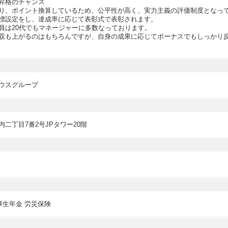
昇格のチャンス
り、ポイント換算しているため、公平性が高く、実力主義の評価制度となっ
標設定をし、達成率に応じて表彰式で表彰されます。
員は20代でもマネージャーに多数なっております。
収も上がるのはもちろんですが、自身の成果に応じてボーナスでもしっかり
ウスグループ
二丁目7番2号JPタワー20階
厚生年金 労災保険