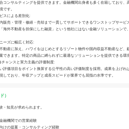
合コンサルティングを提供できます。金融機関出身者も多く在籍しており、
境です。
ビスによる差別化:
内販売・管理・修繕・売却まで一貫してサポートできるワンストップサービ
「海外不動産を担保にした融資」という他社にはない金融ソリューションで
ニーズに幅広く対応:
不動産に加え、ハワイをはじめとするリゾート物件や国内収益不動産など、
案できます。特定の商品に縛られずに最適なソリューションを提供できる環
格チャンスと実力主義の評価制度:
い評価項目をポイント換算する公平性の高い評価制度を採用。成果を上げれば
現しており、年収アップと成長スピードが業界でも屈指の水準です。
ド）
験・知見が求められます。
金融機関での営業経験
向けの提案・コンサルティング経験