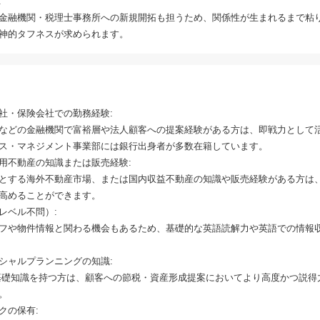
:
金融機関・税理士事務所への新規開拓も担うため、関係性が生まれるまで粘
神的タフネスが求められます。
社・保険会社での勤務経験:
などの金融機関で富裕層や法人顧客への提案経験がある方は、即戦力として
ス・マネジメント事業部には銀行出身者が多数在籍しています。
用不動産の知識または販売経験:
とする海外不動産市場、または国内収益不動産の知識や販売経験がある方は
高めることができます。
レベル不問）:
フや物件情報と関わる機会もあるため、基礎的な英語読解力や英語での情報
シャルプランニングの知識:
基礎知識を持つ方は、顧客への節税・資産形成提案においてより高度かつ説得
。
クの保有: