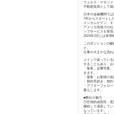
ウェルス・マネジメ
不動産投資として個
日本の金融機関では
7年からスタートし
インカムゲイン、キ
アメリカ現地での仕
ップサービスを実現
2024年3月には管
このポジションの醍
と。
仕事の大まかな流れ
メインで扱っている
することもあり、お
・集客：反響営業、
きます。
・接客：お客様の資
・契約手続き：契約
・アフターフォロー
案もします。
■弊社の魅力
①圧倒的成長性：直近
継続して成長してい
なっています。