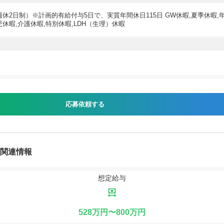
週休2日制）※計画的有給付与5日で、実質年間休日115日 GW休暇,夏季休暇,
児休暇,介護休暇,特別休暇,LDH（生理）休暇
応募依頼する
人関連情報
想定給与
528万円〜800万円