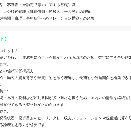
品（不動産・金融商品等）に関する基礎知識
ョンや税務知識（減価償却・節税スキーム等）の理解
融機関・税理士事務所等へのリレーション構築）の経験
ト）
コミット力:
設定を行い、達成率に応じた評価が行われる環境のため、数字に向き合い結
ます。
との信頼関係構築力:
め、顧客の資産背景や投資目的を深く理解し、長期的な信頼関係を構築でき
。
集力:
場・為替・税制など変動要因が多い商材を扱うため、国内外の情報を継続的
提案ができる学習意欲が求められます。
案力:
税務状況・投資目的をヒアリングし、収支シミュレーションや税優遇試算を
る論理的思考力が必要です。