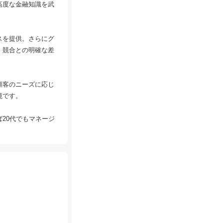
高度な金融知識を武
スを提供。さらにグ
、競合との明確な差
顧客のニーズに応じ
境です。
20代でもマネージ