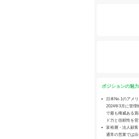
ポジションの魅力
日本No.1のアメ
2024年3月に管
で最も権威ある賞の
ド力と信頼性を背
富裕層・法人顧客
通常の営業では出