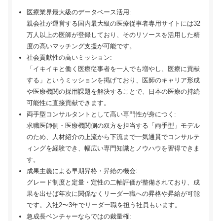
医療業界最大級のデータベース活用:
親会社が運営する国内最大級の医療従事者専用サイトには32
万人以上の医師が登録しており、そのリソースを活用した精
度の高いマッチング支援が可能です。
社会貢献性の高いミッション:
「イキイキと働く医療従事者を一人でも増やし、医療に貢献
する」というミッションを掲げており、医師のキャリア形成
や医療機関の採用課題を解決することで、日本の医療の持続
可能性に直接貢献できます。
両手型コンサルタントとして高い専門性が身につく:
求職医師側・医療機関側の双方を担当する「両手型」モデル
のため、人材紹介の上流から下流まで一気通貫でコンサルテ
ィングを経験でき、幅広い専門知識とノウハウを習得できま
す。
成果主義による早期昇格・昇給の機会:
グレード制度と定量・定性の二軸評価が整備されており、成
果を出せば年次に関係なくリーダー職への昇格や昇給が可能
です。入社2〜3年でリーダー職を担う社員もいます。
急成長ベンチャーならではの裁量権: