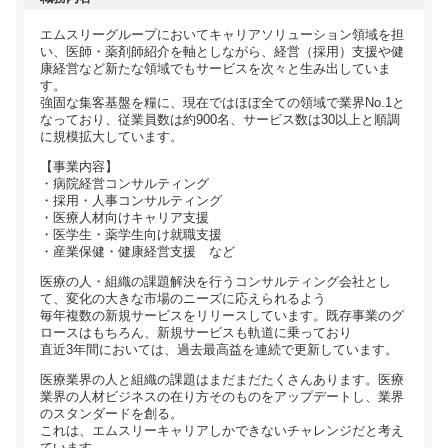
エムスリーグループにおいてキャリアソリューション領域を担
い、医師・薬剤師紹介を軸としながら、経営（採用）支援や健
康経営など新たな領域でもサービスを次々と生み出していま
す。
強固な集客基盤を糧に、現在ではほぼ全ての領域で業界No.1と
なっており、従業員数は約900名、サービス数は30以上と順調
に規模拡大しています。
【事業内容】
・病院経営コンサルティング
・採用・人事コンサルティング
・医療人材向けキャリア支援
・医学生・薬学生向け就職支援
・産業保健・健康経営支援 など
医療の人・組織の課題解決を行うコンサルティング会社とし
て、変化の大きな市場のニーズに応えられるよう
毎年複数の新規サービスをリリースしています。既存事業のグ
ロースはもちろん、新規サービスも軌道に乗っており
直近3年間においては、過去最高益を連続で更新しています。
医療業界の人と組織の課題はまだまだたくさんあります。医療
業界の人材ビジネスの在り方そのものをアップデートし、業界
のスタンダードを創る。
これは、エムスリーキャリアしかできないチャレンジだと考え
ています。