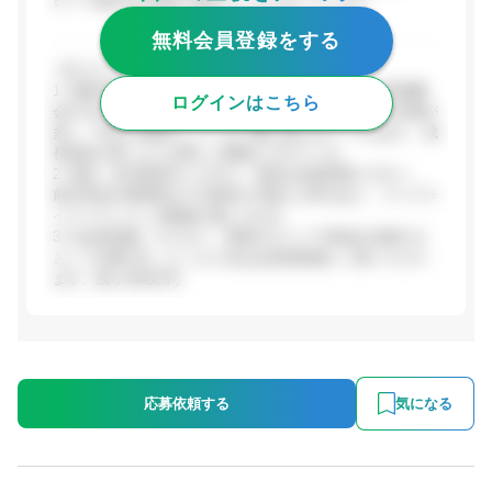
ピード感のある環境で働きたい人に向いています。
無料会員登録をする
【ポジティブな評価】
1. 成果主義・裁量の大きさ：実績に応じて発言権や昇格機
ログインはこちら
会が与えられ、自ら手を挙げれば挑戦できる環境との評価が
多い。年次に関係なくリーダー職に就けるケースもあり、成
長意欲の高い人には適した職場とされている。
2. 有給・休日取得のしやすさ：有給は比較的取りやすく、
前日申請や時間単位での取得も可能との声があり、ワークラ
イフバランスへの配慮が感じられる。
3. 社会的意義・やりがい：医師のキャリア形成を支援する
という仕事の社...(ここから先は会員登録後にご覧いただけ
ます。残り444文字)
応募依頼する
気になる