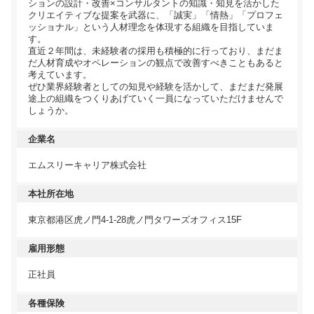
ションの設計・改善×コンサルタントの知識・知見を活かした
クリエイティブな提案を武器に、「誠実」「情熱」「プロフェ
ッショナル」という人材理念を体現する組織を目指していま
す。
直近２年間は、未経験者の採用も積極的に行っており、まだま
だ人材育成やオペレーションの観点で改善すべきこともあると
考えています。
ぜひ業界経験者としての知見や経験を活かして、まだまだ発展
途上の組織をつくりあげていく一員になっていただけませんで
しょうか。
企業名
エムスリーキャリア株式会社
本社所在地
東京都港区虎ノ門4-1-28虎ノ門タワーズオフィス15F
雇用形態
正社員
各種保険