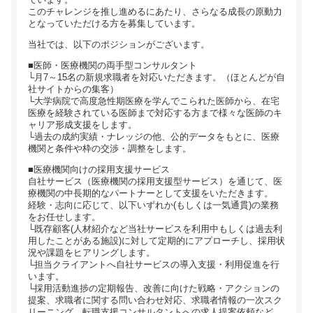
このチャレンジを推し進めるにあたり、さらなる成長の原動力
となっていただける方を募集しています。
当社では、以下のポジションがございます。
■医師・医療機関の両手型コンサルタント
└月7～15名の新規求職者を対応いただきます。（ほとんどが自
社サイトからの集客）
└大学病院で高度急性期医療を学んでこられた医師から、在宅
医療を経験されている医師まで対応する方まで様々な医師のキ
ャリア形成支援をします。
└過去の成約実績・ナレッジの他、公的データをもとに、医療
機関と条件や枠の交渉・調整をします。
■医療機関向けの採用支援サービス
自社サービス（医療機関の採用支援型サービス）を通じて、医
療機関の中長期的なパートナーとして支援をいただきます。
経験・志向に応じて、以下いずれか(もしくは一気通貫)の業務
をお任せします。
└既存顧客(人材紹介など当社サービスを利用中もしくは過去利
用したことがある施設)に対して定期的にアプローチし、採用状
況や課題をヒアリングします。
└担当クライアントへ自社サービスの導入支援・利用促進を行
います。
└採用活動進捗の定期報告、改善に向けた戦略・アクションの
提案、求職者に関する問い合わせ対応、求職者情報の一次スク
リーニング、転職支援コンサルタントへの求人提案依頼など、