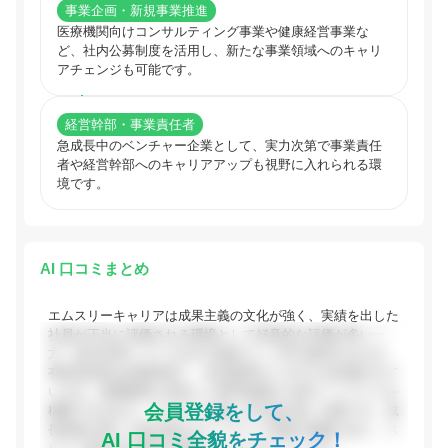
事業企画・新規事業推進
医療機関向けコンサルティング事業や健康経営事業な
ど、社内公募制度を活用し、新たな事業領域へのキャリ
アチェンジも可能です。
経営幹部・事業責任者
急成長中のベンチャー企業として、実力次第で事業責任
者や経営幹部へのキャリアアップも視野に入れられる環
境です。
AI 口コミまとめ
エムスリーキャリアは成果主義の文化が強く、実績を出した
社員が正当に評価される環境として好意的な評価が多い一
方、給与水準についてはやや低めという声も散見されます。
有給消化率は比較的高く、休日取得のしやすさは評価されて
います。医療業界に特化した専門知識や人材ネットワークを
会員登録をして、
構築できる点で、やりがいを感じる社員が多い企業です。成
長意欲の高い人材が集まるベンチャー気質の組織であり、ス
AI 口コミ全貌をチェック！