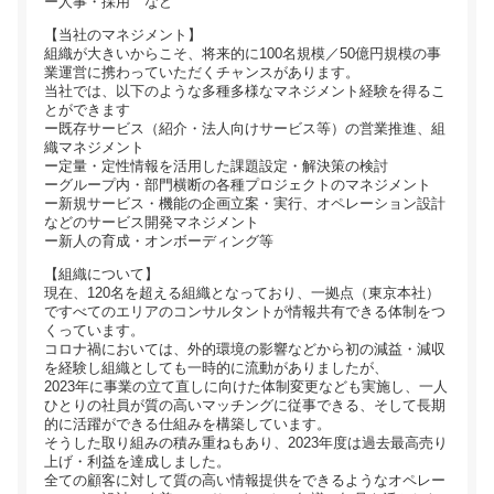
ー人事・採用 など
【当社のマネジメント】
組織が大きいからこそ、将来的に100名規模／50億円規模の事
業運営に携わっていただくチャンスがあります。
当社では、以下のような多種多様なマネジメント経験を得るこ
とができます
ー既存サービス（紹介・法人向けサービス等）の営業推進、組
織マネジメント
ー定量・定性情報を活用した課題設定・解決策の検討
ーグループ内・部門横断の各種プロジェクトのマネジメント
ー新規サービス・機能の企画立案・実行、オペレーション設計
などのサービス開発マネジメント
ー新人の育成・オンボーディング等
【組織について】
現在、120名を超える組織となっており、一拠点（東京本社）
ですべてのエリアのコンサルタントが情報共有できる体制をつ
くっています。
コロナ禍においては、外的環境の影響などから初の減益・減収
を経験し組織としても一時的に流動がありましたが、
2023年に事業の立て直しに向けた体制変更なども実施し、一人
ひとりの社員が質の高いマッチングに従事できる、そして長期
的に活躍ができる仕組みを構築しています。
そうした取り組みの積み重ねもあり、2023年度は過去最高売り
上げ・利益を達成しました。
全ての顧客に対して質の高い情報提供をできるようなオペレー