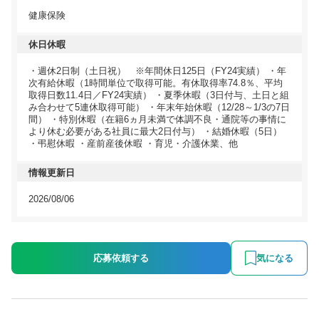
健康保険
休日休暇
・週休2日制（土日祝） ※年間休日125日（FY24実績） ・年
次有給休暇（1時間単位で取得可能。有休取得率74.8％、平均
取得日数11.4日／FY24実績） ・夏季休暇（3日付与、土日と組
み合わせて5連休取得可能） ・年末年始休暇（12/28～1/3の7日
間） ・特別休暇（在籍6ヵ月未満で体調不良・通院等の事情に
より休む必要がある社員に最大2日付与） ・結婚休暇（5日）
・弔慰休暇 ・産前産後休暇 ・育児・介護休業、他
情報更新日
2026/08/06
応募依頼する
気になる