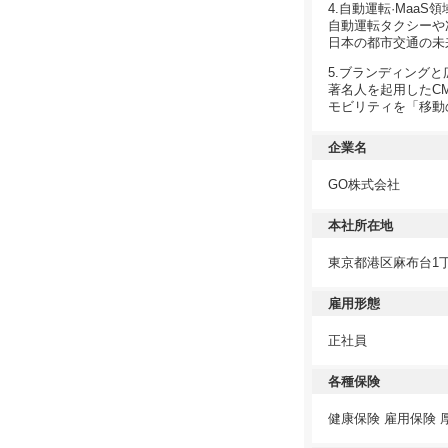
4.自動運転·MaaS
自動運転タクシーや
日本の都市交通の未
5.ブランディング
著名人を起用したC
モビリティを「移動
企業名
GO株式会社
本社所在地
東京都港区麻布台1丁目
雇用形態
正社員
各種保険
健康保険 雇用保険 