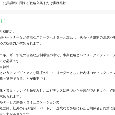
・公共調達に関する戦略立案または実務経験
ト）
形成能力:
部パートナーなど多様なステークホルダーと対話し、あるべき規制の形成や
めの折衝力が求められます。
エネルギー領域の複雑な規制環境の中で、事業戦略とパブリックアフェアー
力が必要です。
自律性:
というアンビギュアスな環境の中で、リーダーとして社内外のディレクショ
務を遂行できることが重要です。
:
化・業界トレンドを先読みし、エビデンスに基づいた提言ができるよう、継
求められます。
ルダーとの調整・コミュニケーション力:
経営陣、社外の行政機関・パートナー企業など多岐にわたる関係者と円滑に
ョン力が不可欠です。