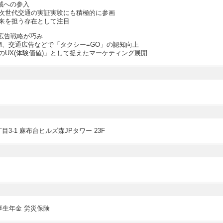
領域への参入
次世代交通の実証実験にも積極的に参画
来を担う存在として注目
と広告戦略が巧み
M、交通広告などで「タクシー=GO」の認知向上
のUX(体験価値)」として捉えたマーケティング展開
3-1 麻布台ヒルズ森JPタワー 23F
厚生年金 労災保険