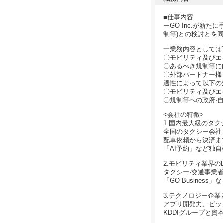
■仕事内容
ーGO Inc.が
制等)との検討とを
一業務内容としては
〇モビリティ及びエ
〇あるべき規制等に
〇外部パートナー様
適性によって以下の
〇モビリティ及びエ
〇規制等への政府·
<会社の特徴>
1.国内最大級のタク
全国のタクシー会社と提携
配車依頼から決済ま
「AI予約」など独
2.モビリティ業界の
タクシー·交通事業
「GO Busines
3.テクノロジー企
アプリ開発力、ビッ
KDDIグループと資本