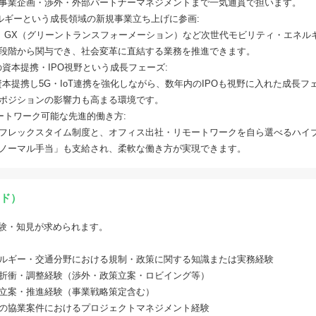
事業企画・渉外・外部パートナーマネジメントまで一気通貫で担います。
ルギーという成長領域の新規事業立ち上げに参画:
S、GX（グリーントランスフォーメーション）など次世代モビリティ・エネル
段階から関与でき、社会変革に直結する業務を推進できます。
の資本提携・IPO視野という成長フェーズ:
と資本提携し5G・IoT連携を強化しながら、数年内のIPOも視野に入れた成長
ポジションの影響力も高まる環境です。
ートワーク可能な先進的働き方:
フレックスタイム制度と、オフィス出社・リモートワークを自ら選べるハイ
ノーマル手当」も支給され、柔軟な働き方が実現できます。
ド）
験・知見が求められます。
ルギー・交通分野における規制・政策に関する知識または実務経験
折衝・調整経験（渉外・政策立案・ロビイング等）
立案・推進経験（事業戦略策定含む）
の協業案件におけるプロジェクトマネジメント経験