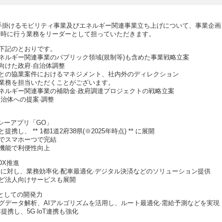
新たに手掛けるモビリティ事業及びエネルギー関連事業立ち上げについて、事業企画
同時に行う業務をリーダーとして担っていただきます。
下記のとおりです。
ネルギー関連事業のパブリック領域(規制等)も含めた事業戦略立案
向けた政府·自治体調整
との協業案件におけるマネジメント、社内外のディレクション
業務を担当いただくことがございます。
ネルギー関連事業の補助金·政府調達プロジェクトの戦略立案
自治体への提案·調整
シーアプリ「GO」
し、 ** 1都1道2府38県(※2025年時点) ** に展開
でスマホーつで完結
自機能で利便性向上
DX推進
者に対し、業務効率化·配車最適化·デジタル決済などのソリューション提供
s」など法人向けサービスも展開
業としての開発力
グデータ解析、AIアルゴリズムを活用し、ルート最適化·需給予測などを実現
提携し、5G·loT連携も強化