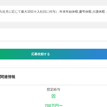
入社月に応じて最大10日※入社日に付与）,年末年始休暇,慶弔休暇,介護休暇
）
応募依頼する
人関連情報
想定給与
700万円〜