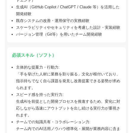
トエンド）
生成AI（GitHub Copilot / ChatGPT / Claude 等）を活用した
開発経験
既存システムの改善・運用保守の実務経験
スケーラビリティやセキュリティを考慮した設計・実装経験
バージョン管理（Git等）を用いたチーム開発経験
必須スキル（ソフト）
主体的な提案力・行動力:
「手を挙げた人材に業務を割り振る」文化が根付いており、
指示待ちでなく自ら課題を発見し改善提案できる姿勢が求め
られます。
スピード感を持った実行力:
生成AIを前提とした開発プロセスを推進するため、変化に対
応しながら迅速にアウトプットを出し続ける実行力が重視さ
れます。
チームでの知識共有・コラボレーション力:
チーム内でのAI活用ノウハウ標準化・展開が業務内容に含ま