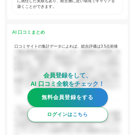
に就任した実績もあり、経営層に近い環境でキャリアを
築くことができます。
AI 口コミまとめ
口コミサイトの集計データによれば、総合評価は3.5点前後
で概ね標準的な評価となっています。福利厚生の充実度（社
内カフェ・食事提供・休暇取得のしやすさ）については高い
評価が多く、業界としての成長性やチャレンジできる環境を
評価する声も目立ちます。一方で、給与水準についてはポジ
会員登録をして、
ションや部署による格差が大きく、等級制による頭打ち感を
指摘する声もあります。ベンチャー気質の社風は活気をもた
AI 口コミ全貌をチェック！
らす一方、社風に馴染めない人の離職も一定数見られるよう
です。
無料会員登録をする
【ポジティブな評価】
1. 福利厚生・職場環境: 社内カフェ（GMO Yours）での無料
ログインはこちら
または低価格の食事提供・ドリンクサービスが高評価。休暇
も申請すれば取得しやすい雰囲気との声が多く、ワークライ
フバランスについては業界平均より高い評価傾向が見られま