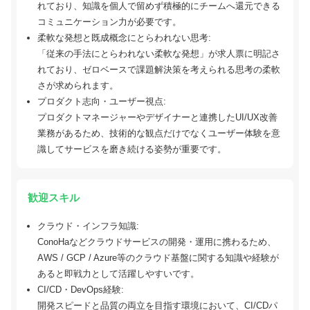
れており、知識を個人で留めず積極的にチームへ還元できる
コミュニケーション力が必要です。
柔軟な発想と既成概念にとらわれない思考:
「従来の手法にとらわれない柔軟な発想」が求人票に明記さ
れており、ゼロベースで課題解決策を考えられる思考の柔軟
さが求められます。
プロダクト志向・ユーザー視点:
プロダクトマネージャーやデザイナーと連携したUI/UX改善
業務があるため、技術的な観点だけでなくユーザー体験を意
識してサービスを磨き続ける姿勢が重要です。
歓迎スキル
クラウド・インフラ知識:
ConoHaなどクラウドサービスの開発・運用に携わるため、
AWS / GCP / Azure等のクラウド基盤に関する知識や経験が
あると即戦力として活躍しやすいです。
CI/CD・DevOps経験:
開発スピードと品質の両立を目指す環境において、CI/CDパ