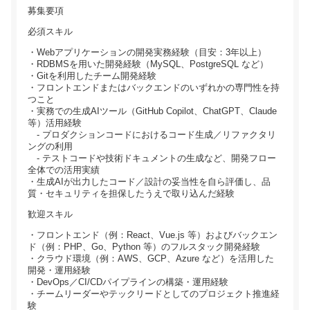
募集要項
必須スキル
・Webアプリケーションの開発実務経験（目安：3年以上）
・RDBMSを用いた開発経験（MySQL、PostgreSQL など）
・Gitを利用したチーム開発経験
・フロントエンドまたはバックエンドのいずれかの専門性を持
つこと
・実務での生成AIツール（GitHub Copilot、ChatGPT、Claude
等）活用経験
- プロダクションコードにおけるコード生成／リファクタリ
ングの利用
- テストコードや技術ドキュメントの生成など、開発フロー
全体での活用実績
・生成AIが出力したコード／設計の妥当性を自ら評価し、品
質・セキュリティを担保したうえで取り込んだ経験
歓迎スキル
・フロントエンド（例：React、Vue.js 等）およびバックエン
ド（例：PHP、Go、Python 等）のフルスタック開発経験
・クラウド環境（例：AWS、GCP、Azure など）を活用した
開発・運用経験
・DevOps／CI/CDパイプラインの構築・運用経験
・チームリーダーやテックリードとしてのプロジェクト推進経
験