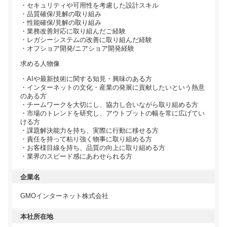
・セキュリティや可用性を考慮した設計スキル
・品質確保/見解の取り組み
・性能確保/見解の取り組み
・業務改善対応に取り組んだご経験
・レガシーシステムの改善に取り組んだ経験
・オフショア開発/ニアショア開発経験
求める人物像
・AIや最新技術に関する知見・興味のある方
・インターネットの文化・産業の発展に貢献したいという熱意
のある方
・チームワークを大切にし、協力し合いながら取り組める方
・市場のトレンドを研究し、アウトプットの幅を常に広げてい
ける方
・課題解決能力を持ち、実際に行動に移せる方
・責任を持って粘り強く物事に取り組める方
・お客様目線を持ち、品質の向上に取り組める方
・業界のスピード感にあわせられる方
企業名
GMOインターネット株式会社
本社所在地