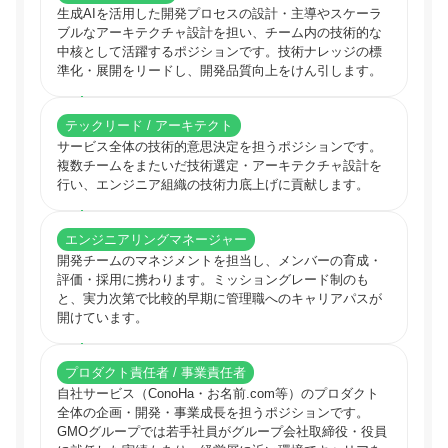
生成AIを活用した開発プロセスの設計・主導やスケーラ
ブルなアーキテクチャ設計を担い、チーム内の技術的な
中核として活躍するポジションです。技術ナレッジの標
準化・展開をリードし、開発品質向上をけん引します。
テックリード / アーキテクト
サービス全体の技術的意思決定を担うポジションです。
複数チームをまたいだ技術選定・アーキテクチャ設計を
行い、エンジニア組織の技術力底上げに貢献します。
エンジニアリングマネージャー
開発チームのマネジメントを担当し、メンバーの育成・
評価・採用に携わります。ミッショングレード制のも
と、実力次第で比較的早期に管理職へのキャリアパスが
開けています。
プロダクト責任者 / 事業責任者
自社サービス（ConoHa・お名前.com等）のプロダクト
全体の企画・開発・事業成長を担うポジションです。
GMOグループでは若手社員がグループ会社取締役・役員