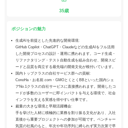
35歳
ポジションの魅力
生成AIを前提とした先進的な開発環境:
GitHub Copilot・ChatGPT・Claudeなどの生成AIをフル活用
した開発プロセスの設計・運用に携われます。コード生成・
リファクタリング・テスト自動生成を組み合わせ、開発スピ
ードと品質を両立する最先端の開発文化が根付いています。
国内トップクラスの自社サービス群への貢献:
ConoHa・お名前.com・GMOとくとくBBといった国内シェ
アNo.1クラスの自社サービスに直接携われます。開発したコ
ードが多数のユーザーに即インパクトを与える環境で、社会
インフラを支える実感を得やすい仕事です。
裁量の大きな環境と早期活躍機会:
手を挙げた人材に積極的に業務を割り振る文化があり、入社
直後から重要プロジェクトへの参加が可能です。ベンチャー
気質の社風のもと、年次や年功序列に縛られず実力次第で早