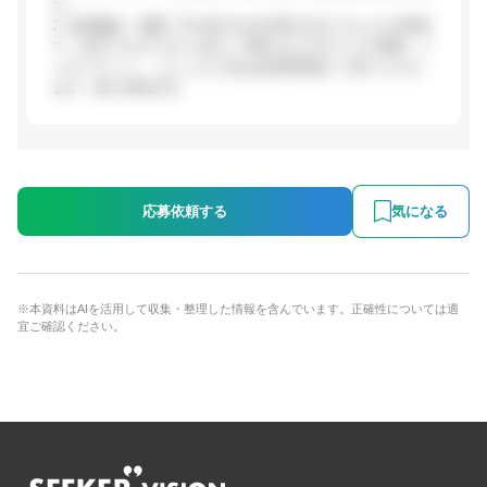
す。
2. 成長機会・裁量: 手を挙げれば仕事を任せてもらえる環境
で、若手でもやりがいを持って働けるとの口コミが多数。イ
ンターネット・...(ここから先は会員登録後にご覧いただけ
ます。残り386文字)
応募依頼する
気になる
※本資料はAIを活用して収集・整理した情報を含んでいます。正確性については適
宜ご確認ください。