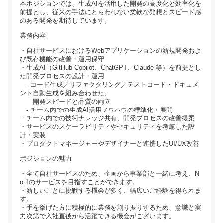
本ポジションでは、生成AIを活用した開発の高度化と効率化を
前提とし、従来の手法にとらわれない柔軟な発想とスピード感
のある開発を期待しています。
業務内容
・自社サービスにおけるWebアプリケーションの新規開発およ
び既存機能の改善・運用保守
・生成AI（GitHub Copilot、ChatGPT、Claude 等）を前提とし
た開発プロセスの設計・運用
- コード生成／リファクタリング／テストコード・ドキュメ
ント自動生成を組み合わせた、
開発スピードと品質の両立
- チーム内での生成AI活用ノウハウの標準化・展開
・チーム内での技術ナレッジ共有、開発プロセスの改善提案
・サービスのスケーラビリティやセキュリティを考慮した設
計・実装
・プロダクトマネージャーやデザイナーと連携したUI/UX改善
ポジションの魅力
・全て自社サービスのため、企画から事業部と一緒に考え、N
o.1のサービスを目指すことができます。
・新しいことに挑戦する機会が多く、幅広いご経験を得られま
す。
・手を挙げた方に積極的に業務を割り振りするため、意識と実
力次第で入社直後から活躍できる機会がございます。