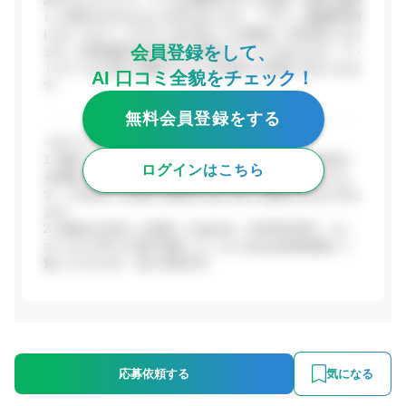
した選考が行われるとの声があります。一方で、組織運営面
においてはトップダウン色が強いとの指摘も一部見受けられ
会員登録をして、
ます。従業員数35名程度の小規模スタジオであるため、アッ
トホームな社風と裁量の大きさが同居する環境と考えられま
AI 口コミ全貌をチェック！
す。
無料会員登録をする
【ポジティブな評価】
1. 面接・選考の雰囲気：社長や現場スタッフ全員が参加す
ログインはこちら
る面接スタイルで、ラフに接してもらえるとの声がありま
す。入社前から現場の雰囲気を感じ取れる機会があると言え
ます。
2. 実績ある作品への参画：Cygames、KADOKAWA、ガン
ホーなど大手との取引実績...(ここから先は会員登録後にご
覧いただけます。残り280文字)
応募依頼する
気になる