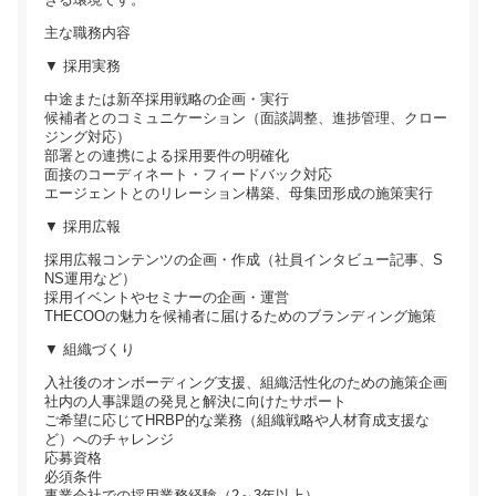
主な職務内容
▼ 採用実務
中途または新卒採用戦略の企画・実行
候補者とのコミュニケーション（面談調整、進捗管理、クロー
ジング対応）
部署との連携による採用要件の明確化
面接のコーディネート・フィードバック対応
エージェントとのリレーション構築、母集団形成の施策実行
▼ 採用広報
採用広報コンテンツの企画・作成（社員インタビュー記事、S
NS運用など）
採用イベントやセミナーの企画・運営
THECOOの魅力を候補者に届けるためのブランディング施策
▼ 組織づくり
入社後のオンボーディング支援、組織活性化のための施策企画
社内の人事課題の発見と解決に向けたサポート
ご希望に応じてHRBP的な業務（組織戦略や人材育成支援な
ど）へのチャレンジ
応募資格
必須条件
事業会社での採用業務経験（2～3年以上）