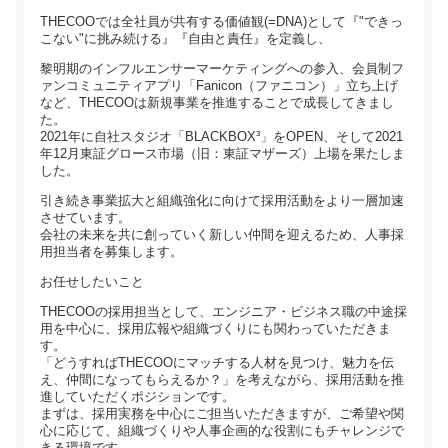
THECOOでは全社員が共有する価値観(=DNA)として『"できっ
こない"に挑み続ける』『自由と責任』を定義し、
黎明期のインフルエンサーマーケティングへの参入、会員制フ
ァンコミュニティアプリ「Fanicon（ファニコン）」立ち上げ
など、THECOOは新規事業を推進することで成長してきまし
た。
2021年に自社スタジオ「BLACKBOX³」をOPEN、そして2021
年12月東証グロース市場（旧：東証マザーズ）上場を果たしま
した。
引き続き事業拡大と組織強化に向けて採用活動をより一層加速
させています。
会社の未来を共に創っていく新しい仲間を迎えるため、人事採
用担当者を募集します。
お任せしたいこと
THECOOの採用担当として、エンジニア・ビジネス職の中途採
用を中心に、採用広報や組織づくりにも関わっていただきま
す。
「どうすればTHECOOにマッチする人材を見つけ、魅力を伝
え、仲間になってもらえるか？」を考えながら、採用活動を推
進していただくポジションです。
まずは、採用実務を中心にご担当いただきますが、ご希望や関
心に応じて、組織づくりや人事企画的な役割にもチャレンジで
きる環境です。