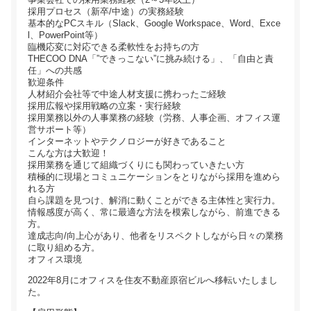
採用プロセス（新卒/中途）の実務経験
基本的なPCスキル（Slack、Google Workspace、Word、Exce
l、PowerPoint等）
臨機応変に対応できる柔軟性をお持ちの方
THECOO DNA「”できっこない”に挑み続ける」、「自由と責
任」への共感
歓迎条件
人材紹介会社等で中途人材支援に携わったご経験
採用広報や採用戦略の立案・実行経験
採用業務以外の人事業務の経験（労務、人事企画、オフィス運
営サポート等）
インターネットやテクノロジーが好きであること
こんな方は大歓迎！
採用業務を通じて組織づくりにも関わっていきたい方
積極的に現場とコミュニケーションをとりながら採用を進めら
れる方
自ら課題を見つけ、解消に動くことができる主体性と実行力。
情報感度が高く、常に最適な方法を模索しながら、前進できる
方。
達成志向/向上心があり、他者をリスペクトしながら日々の業務
に取り組める方。
オフィス環境
2022年8月にオフィスを住友不動産原宿ビルへ移転いたしまし
た。