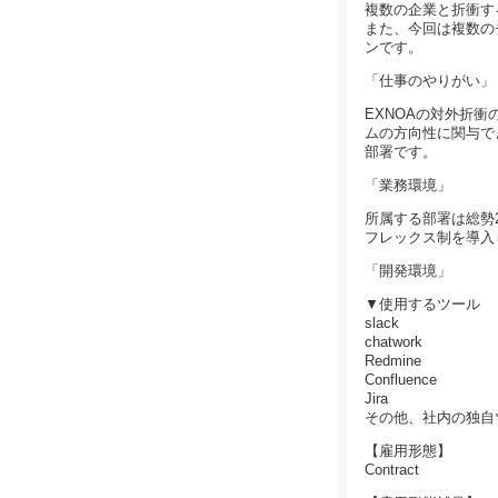
複数の企業と折衝す
また、今回は複数の
ンです。
「仕事のやりがい」
EXNOAの対外折
ムの方向性に関与で
部署です。
「業務環境」
所属する部署は総勢
フレックス制を導入
「開発環境」
▼使用するツール
slack
chatwork
Redmine
Confluence
Jira
その他、社内の独自
【雇用形態】
Contract