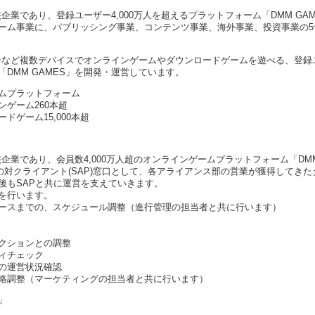
企業であり、登録ユーザー4,000万人を超えるプラットフォーム「DMM GA
ーム事業に、パブリッシング事業、コンテンツ事業、海外事業、投資事業の5
ンなど複数デバイスでオンラインゲームやダウンロードゲームを遊べる、登録ユー
DMM GAMES」を開発・運営しています。
ムプラットフォーム
ゲーム260本超
ドゲーム15,000本超
企業であり、会員数4,000万人超のオンラインゲームプラットフォーム「DMM(FA
の対クライアント(SAP)窓口として、各アライアンス部の営業が獲得してき
後もSAPと共に運営を支えていきます。
を行います。
ースまでの、スケジュール調整（進行管理の担当者と共に行います）
クションとの調整
ィチェック
の運営状況確認
略調整（マーケティングの担当者と共に行います）
」