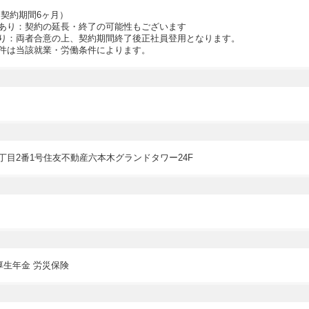
（契約期間6ヶ月）
あり：契約の延長・終了の可能性もございます
り：両者合意の上、契約期間終了後正社員登用となります。
件は当該就業・労働条件によります。
丁目2番1号住友不動産六本木グランドタワー24F
厚生年金 労災保険