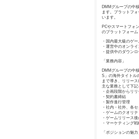
DMMグループの中核
ます。プラットフォ
います。
PCやスマートフォ
のプラットフォーム「
・国内最大級のゲー
・運営中のオンライン
・提供中のダウンロー
「業務内容」
DMMグループの中核
S」の海外タイトル
まで導き、リリース
主な業務として下記
・企画段階からリリ
・契約書締結
・製作進行管理
・社内・社外、各セ
・ゲームのクオリテ
・ゲームリリース後
・マーケティング戦
「ポジションの魅力