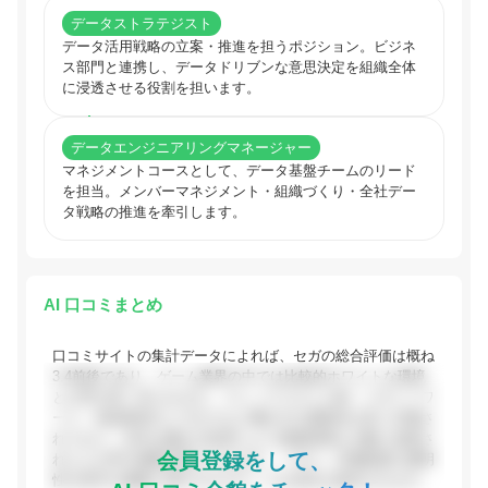
データストラテジスト
データ活用戦略の立案・推進を担うポジション。ビジネ
ス部門と連携し、データドリブンな意思決定を組織全体
に浸透させる役割を担います。
データエンジニアリングマネージャー
マネジメントコースとして、データ基盤チームのリード
を担当。メンバーマネジメント・組織づくり・全社デー
タ戦略の推進を牽引します。
AI 口コミまとめ
口コミサイトの集計データによれば、セガの総合評価は概ね
3.4前後であり、ゲーム業界の中では比較的ホワイトな環境
との声が多く見られます。フレックスタイム制・リモートワ
ーク・有給取得のしやすさなど働き方の柔軟性が高く評価さ
れており、近年は働き方改革により残業時間も大幅に改善さ
会員登録をして、
れたとの声が複数見受けられます。一方で、評価制度の透明
性や若手の裁量に関するネガティブな意見も散見されます。