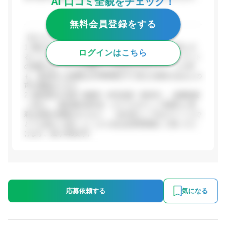
AI 口コミ全貌をチェック！
無料会員登録をする
【ポジティブな評価】
1. 働き方の柔軟性: フレックスタイム制・週2日を基本とす
ログインはこちら
るハイブリッドワーク制度が整備されており、口コミサイト
の情報では「ゲーム企業としてはかなりホワイト」との声
も。基本的には残業は月20時間以下に収まる傾向があるとの
声が複数あります。
2. 福利厚生の充実: 保養所（伊豆高原・軽井沢）・副業制度
（Job+）・確定拠出型年金・カラフルポイント制度など多
彩な制度が整備されており、「会社員として生きていく上で
とても温かい会社...(ここから先は会員登録後にご覧いただ
けます。残り449文字)
応募依頼する
気になる