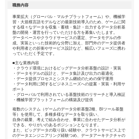
職務内容
事業拡大（グローバル・マルチプラットフォーム）や、機械学
習・大規模言語モデルなどの最新技術導入のため、ゲームに関
する様々なデータを収集・蓄積・集計・出力するデータ分析基
盤の開発・運営を行っていただける方を募集いたします。
データベースやクラウドサービスの選定、データモデルの作
成、実装といった技術的な分野に加え、部門外のデータ提供者
や利用者との折衝やサービス設計など、幅広いフェーズに携わ
っていただく予定です。
■主な業務内容
・クラウド環境におけるビッグデータ分析基盤の設計・実装
・データモデルの設計と、データ集計及び出力の最適化
・データ提供プロセスとシステム継続のための保守運用
・データ利用に関するビジネスニーズへの提案・実装・利用サ
ポート
・グローバルで利用されている基盤技術のリサーチと導入検証
・機械学習プラットフォームの構築及び提供
複数のシステム（ゲームのデータ分析基盤2種、BIツール基盤
等）を使用して、多種多様なデータを取り扱い、
自身の裁量、考えで組み合わせ、事業に合わせたデータ分析が
できる、やりがいのあるポジションとなります。
また、ビッグデータの取り扱い経験や、クラウトサービス上で
のデータエンジニアリング経験つめ、データアーキテクチャの