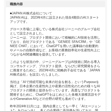
職務内容
■JAPAN AI株式会社について
JAPAN AIは、2023年4月に設立された現在4期目のAIスタート
アップです。
グロース市場に上場している株式会社ジーニーのグループ会社
として設立されました。
ジーニーは、プロダクト開発において積極的にAI技術を活用し
ており、自社プロダクトである「GENIEE SFA/CRM」や「GE
NIEE CHAT」において、ChatGPTを用いた議事録の自動要約
やメールの自動作成など、お客様の業務効率化や生産性向上に
つながるAI関連機能を提供しています。
このような状況の中、ジーニーグループはAI技術に関わる導入
コンサルティング、プロダクト提供、ならびに研究開発をさら
に推進するために、2023年4月に戦略的子会社である「JAPAN
AI株式会社」を設立いたしました。
当社は「AIで持続可能な未来の社会を創る」というPurposeを
掲げ、日本企業の生産性向上や産業の活性化のための様々なAI
プロダクトの開発と提供を行っています。高度なプロダクトを
開発するために、ChatGPTをはじめとした各種大規模言語モデ
ルやGenerative AIなどの分野の研究も進めています。
昨年2024年11月には、国内企業としても一早く「AIエージェン
ト*」をローンチし、多くの企業様に高評価を頂いており、国