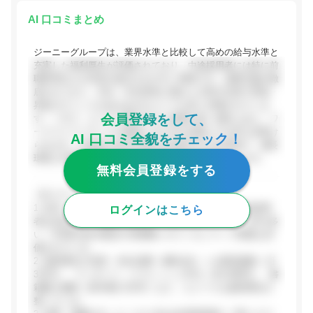
AI 口コミまとめ
ジーニーグループは、業界水準と比較して高めの給与水準と
充実した福利厚生が評価されており、中途採用者には特に前
職同等以上の年収が提示されやすい環境です。成果主義が徹
底されており、年次・年功序列に関わらず実力次第で昇進・
昇給のチャンスがある点が口コミでも高く評価されていま
会員登録をして、
す。一方で、ビジネス職を中心に残業が多い傾向にあり、ワ
ークライフバランスの確保には工夫が必要とする声も見受け
AI 口コミ全貌をチェック！
られます。全体的な総合評価は5点満点中3.6点程度で、成長
環境と待遇を重視する人材には魅力的な環境といえます。
無料会員登録をする
【ポジティブな評価】
1. 給与・待遇面：業界平均を上回る給与水準で、中途採用
ログインはこちら
者は交渉次第で前職同等以上の年収を得やすいという声が多
い。年4回の給与査定や営業職へのインセンティブ制度も評
価されている。
2. 福利厚生の充実：本社近隣（3駅以内）への家賃補助（月
3万円）、マッサージ・リフレッシュ手当（月5,000円）、書
籍購入補助（四半期1.5万円）など、ユニークな福利厚生が
整っている。