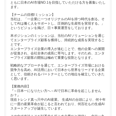
ともに日本のAI市場NO.1を目指していただける方を募集いたし
ます。
【チームの目標/ミッション】
当社は、「一企業に一つオリジナルのAIを持つ時代を創る。そ
してAIは働く人をサポートし、圧倒的な生産性を実現する。」
というビジョンを掲げ、日々事業運営をしております。
本ポジションのミッションは、当社のAIソリューションを通じ
てエンタープライズ顧客を獲得し、持続的な成長を実現するこ
とです。
エンタープライズ企業の導入が進むことで、他の企業への展開
が促進され、会社全体の成長に寄与します。そのため、エンタ
ープライズ顧客の開拓は極めて重要な役割となります。
戦略的なアプローチを通じて、エンタープライズ市場における
競争力を高め、AI活用において日本から世界をリードする企業
として、信頼されるパートナーとしての地位を確立していきた
く思います。
【業務内容】
『～日本一になりたい方へ～AIで日本に革命を起こしません
か？』
現在トレンド真っ只中のAI産業。 生成AIの台頭により、何十年
に一度の産業革命が起こると言われており、何百社もの生成AI
スタートアップが誕生しています。