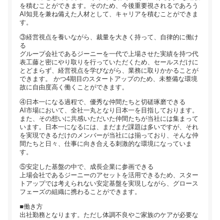
を積むことができます。そのため、今後重要視されるであろう
AI知見を兼ね備えた人材として、キャリアを積むことができま
す。
③経営視点を養いながら、裁量を大きく持って、自律的に働け
る
グループ会社であるジーニーを一代で上場させた実績を持つ代
表工藤と密にやり取りを行っていただくため、セールスだけに
とどまらず、経営視点を学びながら、業務に取りかかることが
できます。 かつ4期目のスタートアップのため、未整備な環境
故に自由度高く働くことができます。
④日本一になる過程で、優秀な仲間たちと切磋琢磨できる
AI市場において、全社一丸となり日本一を目指しております。
また、その想いに共感いただいた仲間たちが当社には集まって
います。日本一になるには、まだまだ課題は多いですが、それ
を実現できるだけのメンバーが当社には揃っており、そんな仲
間たちと日々、仕事に向き合える刺激的な環境になっていま
す。
⑤安定した基盤の中で、成長企業に参画できる
上場会社であるジーニーのアセットを活用できるため、スター
トアップでは考えられない安定基盤を実現しながら、グロース
フェーズの組織に携わることができます。
■働き方
出社勤務となります。ただし体調不良やご家族のケアが必要な