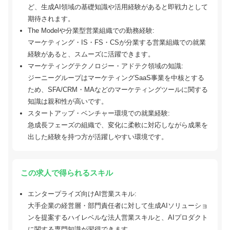
ど、生成AI領域の基礎知識や活用経験があると即戦力として
期待されます。
The Modelや分業型営業組織での勤務経験:
マーケティング・IS・FS・CSが分業する営業組織での就業
経験があると、スムーズに活躍できます。
マーケティングテクノロジー・アドテク領域の知識:
ジーニーグループはマーケティングSaaS事業を中核とする
ため、SFA/CRM・MAなどのマーケティングツールに関する
知識は親和性が高いです。
スタートアップ・ベンチャー環境での就業経験:
急成長フェーズの組織で、変化に柔軟に対応しながら成果を
出した経験を持つ方が活躍しやすい環境です。
この求人で得られるスキル
エンタープライズ向けAI営業スキル:
大手企業の経営層・部門責任者に対して生成AIソリューショ
ンを提案するハイレベルな法人営業スキルと、AIプロダクト
に関する専門知識が習得できます。