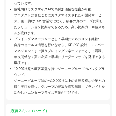
っています。
個社向けカスタマイズAIで高付加価値な提案が可能:
プロダクトは個社ごとにカスタマイズされたAI開発サービ
ス。画一的なSaaS営業ではなく、顧客の真のニーズに即し
たソリューション提案ができるため、高い提案力・商談スキ
ルが磨けます。
プレイングマネージャーとして早期にマネジメント経験:
自身のセールス活動を行いながら、KPI/KGI設計・メンバー
マネジメントまで担うプレイングマネージャーとして活躍。
年次関係なく実力次第で早期にリーダーシップを発揮できる
環境です。
10,000社超の顧客基盤を持つジーニーグループのバックグラ
ウンド:
ジーニーグループはのべ10,000社以上の多種多様な企業との
取引実績を持つ。グループの豊富な顧客基盤・ブランド力を
活かしたエンタープライズ営業が可能です。
必須スキル（ハード）