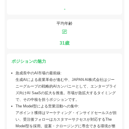
-
平均年齢
31歳
ポジションの魅力
急成長中のAI市場の最前線:
生成AIによる産業革命が進む中、JAPAN AI株式会社はジー
ニーグループの戦略的AIカンパニーとして、エンタープライ
ズ向けAI SaaSの拡大を推進。市場が急拡大するタイミング
で、その中核を担うポジションです。
The Model型による営業活動への集中:
アポイント獲得はマーケティング・インサイドセールスが担
い、受注後フォローはカスタマーサクセスが対応するThe
Model型を採用。提案・クロージングに専念できる環境が整