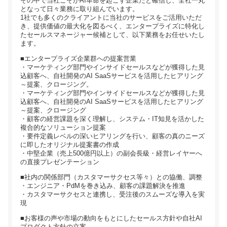
その中で当社こそがAI革命を起こす企業だと確信し、全社一丸
となって日々業務に取り組んでいます。
1社でも多くのクライアントに当社のサービスをご活用いただ
き、提供価値の最大化を図るべく、エンタープライズに特化し
たセールスマネージャー候補として、以下業務をお任せいたし
ます。
■エンタープライズ企業群への提案営業
・マーケティング部門やインサイドセールスなどが獲得した見
込顧客へ、自社開発のAI SaaSサービスを活用したヒアリング
～提案、クロージング。
・マーケティング部門やインサイドセールスなどが獲得した見
込顧客へ、自社開発のAI SaaSサービスを活用したヒアリング
～提案、クロージング
・顧客の経営課題を深く理解し、システム・IT知見を活かした
複合的なソリューション提案
・要件定義レベルの深いヒアリングを行い、顧客の真のニーズ
に即したオリジナル提案書の作成
・中堅企業（売上500億円以上）の副会長級・経営レイヤーへ
の直接プレゼンテーション
■社内の関係部門（カスタマーサクセス等々）との協働、調整
・エンジニア・PdMを巻き込み、顧客の課題解決を推進
・カスタマーサクセスと連携し、受注後のスムーズな導入を実
現
■お客様の声や市場の動向をもとにしたセールス方針や自社AI
プロダクト方針の立案