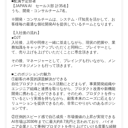
■配属予定部署
【JAPAN AI セールス部 計35名】
うち、開発・コンサルチーム7名。
※開発・コンサルチームは、システム・IT知見を活かして、お
客様毎の最適な個社開発AIを提供しているチームとなります。
【入社後の流れ】
●OJT
入社後、上司や同僚と一緒に並走しながら、現状の把握や、業
務知識をキャッチアップいただくと同時に、プレイヤーとし
て、売り上げを上げていただくことに専念頂きます。
その後、マネージャーとして、プレイングも行いながら、メン
バーマネジメントも行って頂きます。
■このポジションの魅力
①顧客の本質的課題解決ができる
自社プロダクトのセールス活動にとどまらず、事業開発組織や
エンジニア組織と連携を取りながら、プロダクト改善や新機能
開発に携わることができるます。そのため、プロダクトを作っ
ているという実感を持ちながら、顧客本来のニーズに応えるソ
リューションを提供できるため、非常にやりがいのあるポジシ
ョンです。
②圧倒的スピード感で自己成長・市場価値の上昇が実現できる
AI市場は2030年までに最大約8.7兆円と言われており、パイオ
ニア企業として事例/プロダクトを作り上げていける貴重な経験