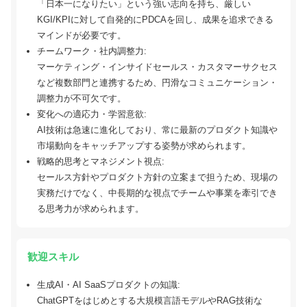
「日本一になりたい」という強い志向を持ち、厳しい
KGI/KPIに対して自発的にPDCAを回し、成果を追求できる
マインドが必要です。
チームワーク・社内調整力:
マーケティング・インサイドセールス・カスタマーサクセス
など複数部門と連携するため、円滑なコミュニケーション・
調整力が不可欠です。
変化への適応力・学習意欲:
AI技術は急速に進化しており、常に最新のプロダクト知識や
市場動向をキャッチアップする姿勢が求められます。
戦略的思考とマネジメント視点:
セールス方針やプロダクト方針の立案まで担うため、現場の
実務だけでなく、中長期的な視点でチームや事業を牽引でき
る思考力が求められます。
歓迎スキル
生成AI・AI SaaSプロダクトの知識:
ChatGPTをはじめとする大規模言語モデルやRAG技術な