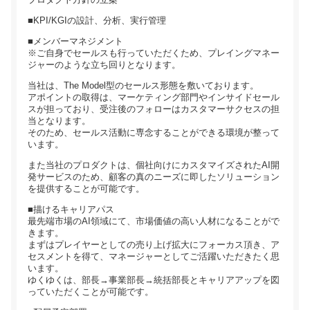
■KPI/KGIの設計、分析、実行管理
■メンバーマネジメント
※ご自身でセールスも行っていただくため、プレイングマネー
ジャーのような立ち回りとなります。
当社は、The Model型のセールス形態を敷いております。
アポイントの取得は、マーケティング部門やインサイドセール
スが担っており、受注後のフォローはカスタマーサクセスの担
当となります。
そのため、セールス活動に専念することができる環境が整って
います。
また当社のプロダクトは、個社向けにカスタマイズされたAI開
発サービスのため、顧客の真のニーズに即したソリューション
を提供することが可能です。
■描けるキャリアパス
最先端市場のAI領域にて、市場価値の高い人材になることがで
きます。
まずはプレイヤーとしての売り上げ拡大にフォーカス頂き、ア
セスメントを得て、マネージャーとしてご活躍いただきたく思
います。
ゆくゆくは、部長→事業部長→統括部長とキャリアアップを図
っていただくことが可能です。