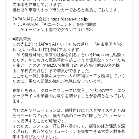
内市場を席捲しております。
当社はAI市場のトップランカーであると自負しております。
JAPAN AI株式会社：https://japan-ai.co.jp/
＊：JAPAN AI 「AIエージェント」を提供開始
AIエージェント部門でグランプリに選出
■募集背景
この先1,2年でJAPAN AIという社名の通り、『AI市場国内No.
1』という高い目標を掲げております。
「AIで持続可能な未来の社会を創る」というPurposeに共感い
ただき、AIにおける産業革命を起こそうと優秀なメンバーたち
が集い、この3年で約250名規模（2年連続 毎年約100名の採
用。業務委託含む）まで増員ができました。
ここから一気に事業をスケール＆AI市場シェアを獲得していく
ために、更なる組織の強化が急務になっています。
創業期を終え、グロースフェーズに突入した状況の中で、エン
タープライズ企業群のお取引を増やすことが急務となっており
ます。
当社のAIソリューションは、個社向けにカスタマイズされたAI
開発サービスのため、顧客の真のニーズに即したソリューショ
ンを提供することが可能です。
そのため、システム・IT知見を活かして、顧客の経営課題を深
く理解し、複合的なソリューションを提案できる営業人材を募
集する運びとなりました。