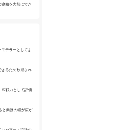
の協働を大切にでき
ーモデラーとしてよ
できるため歓迎され
、即戦力として評価
ると業務の幅が広が
インやアート設計の