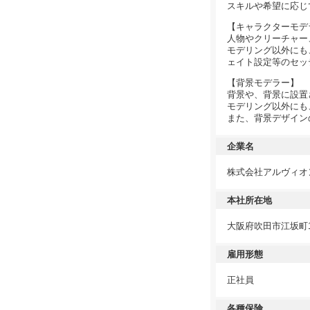
スキルや希望に応じ
【キャラクターモデ
人物やクリーチャー
モデリング以外にも
ェイト設定等のセッ
【背景モデラー】
背景や、背景に設置
モデリング以外にも
また、背景デザイン
企業名
株式会社アルヴィオ
本社所在地
大阪府吹田市江坂町1
雇用形態
正社員
各種保険