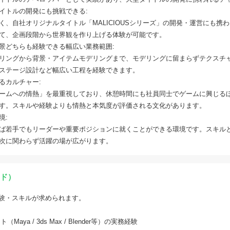
イトルの開発にも挑戦できる:
く、自社オリジナルタイトル「MALICIOUSシリーズ」の開発・運営にも携
て、企画段階から世界観を作り上げる体験が可能です。
景どちらも経験できる幅広い業務範囲:
リングから背景・アイテムモデリングまで、モデリングに留まらずテクスチ
ステージ設計など幅広い工程を経験できます。
るカルチャー:
ームへの情熱」を最重視しており、休憩時間にも社員同士でゲームに興じる
す。スキルや経験よりも情熱と本気度が評価される文化があります。
境:
ば若手でもリーダーや重要ポジションに就くことができる環境です。スキル
次に関わらず活躍の場が広がります。
ド）
験・スキルが求められます。
Maya / 3ds Max / Blender等）の実務経験