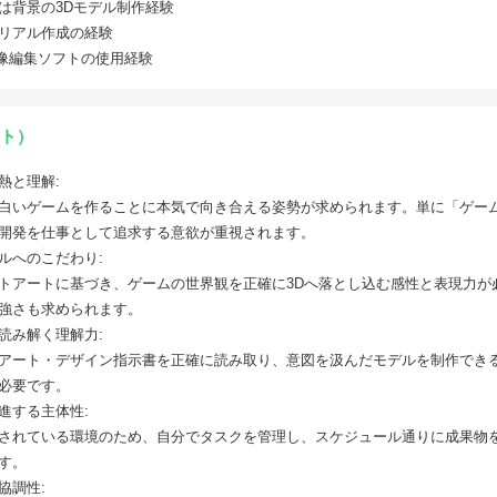
は背景の3Dモデル制作経験
リアル作成の経験
等の画像編集ソフトの使用経験
ト）
熱と理解:
白いゲームを作ることに本気で向き合える姿勢が求められます。単に「ゲー
開発を仕事として追求する意欲が重視されます。
ルへのこだわり:
トアートに基づき、ゲームの世界観を正確に3Dへ落とし込む感性と表現力が
強さも求められます。
読み解く理解力:
アート・デザイン指示書を正確に読み取り、意図を汲んだモデルを制作でき
必要です。
進する主体性:
されている環境のため、自分でタスクを管理し、スケジュール通りに成果物
す。
協調性: