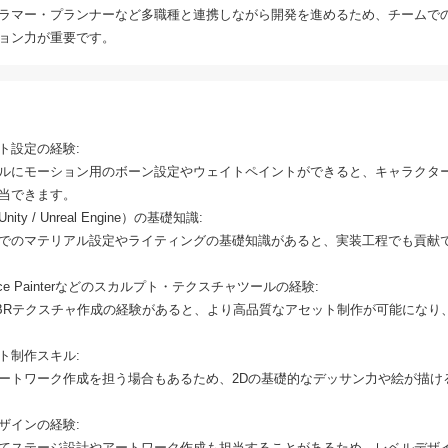
ラマー・プランナーなど多職種と連携しながら開発を進めるため、チームで
ョン力が重要です。
ト設定の経験:
ルにモーション用のボーン設定やウェイトペイントができると、キャラクタ
当できます。
y / Unreal Engine）の基礎知識:
でのマテリアル設定やライティングの基礎知識があると、実装工程でも貢献
bstance Painterなどのスカルプト・テクスチャツールの経験:
BRテクスチャ作成の経験があると、より高品質なアセット制作が可能になり
ト制作スキル:
ートワーク作成を担う場合もあるため、2Dの基礎的なデッサン力や絵が描け
ザインの経験:
てステージ設計やアートワーク作成も担当することがあるため、レベルデザ