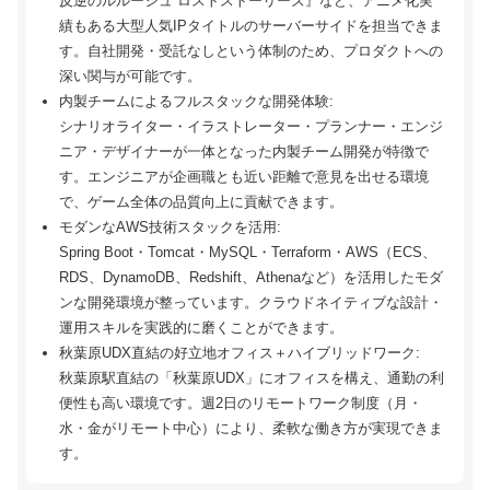
反逆のルルーシュ ロストストーリーズ』など、アニメ化実
績もある大型人気IPタイトルのサーバーサイドを担当できま
す。自社開発・受託なしという体制のため、プロダクトへの
深い関与が可能です。
内製チームによるフルスタックな開発体験:
シナリオライター・イラストレーター・プランナー・エンジ
ニア・デザイナーが一体となった内製チーム開発が特徴で
す。エンジニアが企画職とも近い距離で意見を出せる環境
で、ゲーム全体の品質向上に貢献できます。
モダンなAWS技術スタックを活用:
Spring Boot・Tomcat・MySQL・Terraform・AWS（ECS、
RDS、DynamoDB、Redshift、Athenaなど）を活用したモダ
ンな開発環境が整っています。クラウドネイティブな設計・
運用スキルを実践的に磨くことができます。
秋葉原UDX直結の好立地オフィス＋ハイブリッドワーク:
秋葉原駅直結の「秋葉原UDX」にオフィスを構え、通勤の利
便性も高い環境です。週2日のリモートワーク制度（月・
水・金がリモート中心）により、柔軟な働き方が実現できま
す。