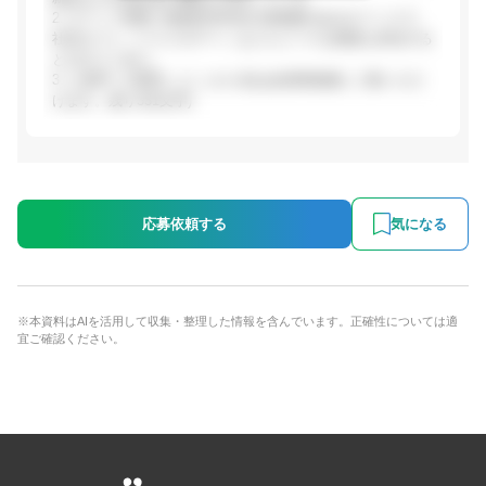
2. オフィス環境: 秋葉原UDX内の清潔感のあるオフィスで、
社内カフェ（バリスタデー）などユニークな制度も存在する
との口コミあり。
3. 人気IPへの関与...(ここから先は会員登録後にご覧いただ
けます。残り331文字)
応募依頼する
気になる
※本資料はAIを活用して収集・整理した情報を含んでいます。正確性については適
宜ご確認ください。