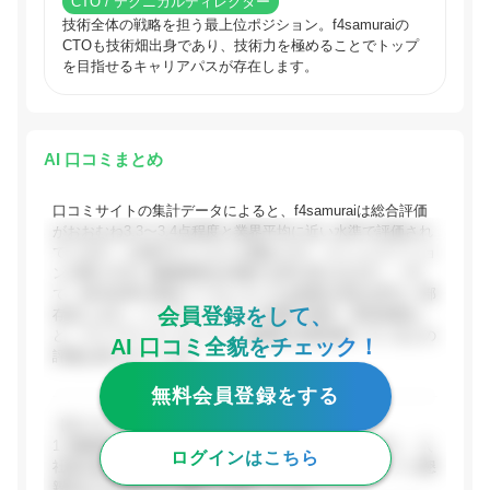
CTO / テクニカルディレクター
技術全体の戦略を担う最上位ポジション。f4samuraiの
CTOも技術畑出身であり、技術力を極めることでトップ
を目指せるキャリアパスが存在します。
AI 口コミまとめ
口コミサイトの集計データによると、f4samuraiは総合評価
がおおむね3.3〜3.4点程度と業界平均に近い水準で評価され
ています。人気IPタイトルへの携わりや、コミュニケーショ
ンの取りやすい職場環境を評価する声が見られます。一方
で、給与水準や昇給ペースについては改善を求める声も一部
会員登録をして、
存在します。ハイブリッドワーク制度や産休・育休実績な
ど、ライフワークバランスへの配慮は比較的整っているとの
AI 口コミ全貌をチェック！
評価も得られています。
無料会員登録をする
【ポジティブな評価】
1. 職場環境・コミュニケーション: 社員同士の仲が良く、入
ログインはこちら
社後も馴染みやすい雰囲気との声が多い。部活動やチーム懇
親会など社員交流の機会が充実している。