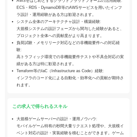
AWSをはじめとするクラウドプラットフォームの活用経験:
ECS・RDS・DynamoDB等のAWSサービスを用いたインフ
ラ設計・運用経験がある方は歓迎されます。
システム全体のアーキテクチャ設計・構築経験:
大規模システムの設計フェーズから関与した経験があると、
プロジェクト全体への貢献度がより高まります。
負荷試験・メモリリーク対応などの非機能要件への対応経
験:
高トラフィック環境での非機能要件テストや不具合対応の実
績がある方は特に歓迎されます。
Terraform等のIaC（Infrastructure as Code）経験:
インフラのコード化による自動化・効率化への貢献が期待さ
れます。
この求人で得られるスキル
大規模ゲームサーバーの設計・運用ノウハウ:
モバイルゲーム特有の秒間大量リクエスト処理や、大規模イ
ベント対応の設計・実装経験を積むことができます。ゲーム