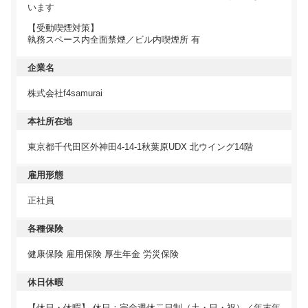
います
【受動喫煙対策】
執務スペース内全面禁煙／ビル内喫煙所 有
企業名
株式会社f4samurai
本社所在地
東京都千代田区外神田4-14-1秋葉原UDX 北ウイング14階
雇用形態
正社員
各種保険
健康保険 雇用保険 厚生年金 労災保険
休日休暇
【休日・休暇】 休日：完全週休二日制（土・日・祝）／年末年