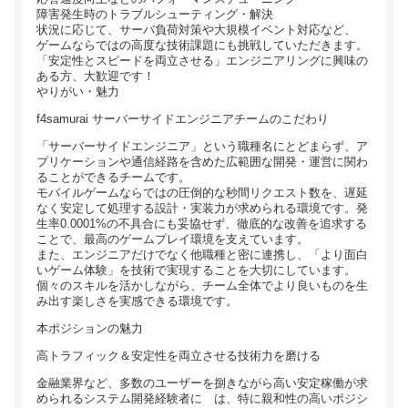
障害発生時のトラブルシューティング・解決
状況に応じて、サーバ負荷対策や大規模イベント対応など、
ゲームならではの高度な技術課題にも挑戦していただきます。
「安定性とスピードを両立させる」エンジニアリングに興味の
ある方、大歓迎です！
やりがい・魅力
f4samurai サーバーサイドエンジニアチームのこだわり
「サーバーサイドエンジニア」という職種名にとどまらず、ア
プリケーションや通信経路を含めた広範囲な開発・運営に関わ
ることができるチームです。
モバイルゲームならではの圧倒的な秒間リクエスト数を、遅延
なく安定して処理する設計・実装力が求められる環境です。発
生率0.0001%の不具合にも妥協せず、徹底的な改善を追求する
ことで、最高のゲームプレイ環境を支えています。
また、エンジニアだけでなく他職種と密に連携し、「より面白
いゲーム体験」を技術で実現することを大切にしています。
個々のスキルを活かしながら、チーム全体でより良いものを生
み出す楽しさを実感できる環境です。
本ポジションの魅力
高トラフィック＆安定性を両立させる技術力を磨ける
金融業界など、多数のユーザーを捌きながら高い安定稼働が求
められるシステム開発経験者に は、特に親和性の高いポジシ