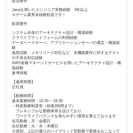
必須要件
Javaを用いたエンジニア実務経験 3年以上
※ゲーム業界未経験歓迎です！
歓迎要件
システム全体のアーキテクチャ設計・構築経験
クラウドプラットフォームの利用経験
データベースサーバ、アプリケーションサーバの選定・構築経
験
負荷試験、メモリリーク対応など、非機能要件に対するテスト
や不具合対応経験
AWS各種マネージドサービスを用いたアーキテクチャ設計・構
築経験
参考情報
【雇用形態】
正社員
【勤務時間】
基本業務時間：10:30 ~ 19:30
・時差勤務制度有（前後2時間まで）
フレキシブルな勤務体系を設けており
ワークライフバランスを保ちやすい環境を整えております
在宅勤務：月・金曜日
出社勤務：火・水・木曜日
※原則、上記の通りのハイブリッド型勤務で業務をおこなって