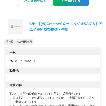
求人詳細を見る
応募依頼する
02b. 【(株)Creators’ X ースタジオSAIGA】ア
ニメ美術監督補佐・中堅
正社員
400万円未満
年収
350万円〜500万円
勤務地
職務内容
TVアニメ等の映像制作における美術、背景業務です。
内容はTVアニメからPVまで様々ですが、ご対応頂ける内容か
らご相談いたします。
また、ゆくゆくは自社オリジナルの作品を手掛けて頂くことを