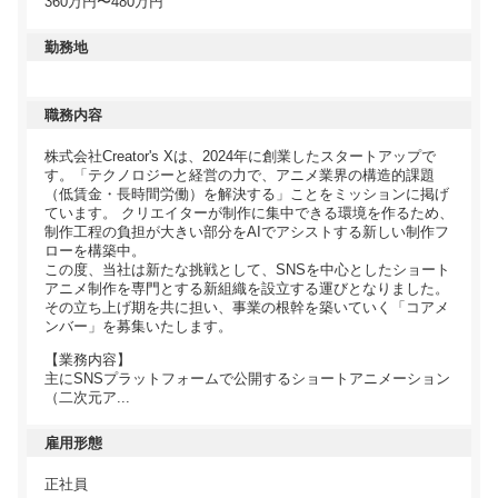
360万円〜480万円
勤務地
職務内容
株式会社Creator's Xは、2024年に創業したスタートアップで
す。「テクノロジーと経営の力で、アニメ業界の構造的課題
（低賃金・長時間労働）を解決する」ことをミッションに掲げ
ています。 クリエイターが制作に集中できる環境を作るため、
制作工程の負担が大きい部分をAIでアシストする新しい制作フ
ローを構築中。
この度、当社は新たな挑戦として、SNSを中心としたショート
アニメ制作を専門とする新組織を設立する運びとなりました。
その立ち上げ期を共に担い、事業の根幹を築いていく「コアメ
ンバー」を募集いたします。
【業務内容】
主にSNSプラットフォームで公開するショートアニメーション
（二次元ア...
雇用形態
正社員