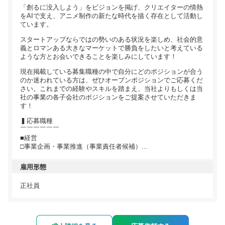
「創るに没入しよう」をビジョンを掲げ、クリエイターの情熱
をAIで支え、アニメ制作の新たな時代を描く存在として活動し
ています。
スタートアップならではの勢いのある状況を楽しめ、社会的意
義とロマンある大きなマーケットで勝負をしたいと考えている
ような方とお会いできることを楽しみにしています！
現在掲載している募集職種の中で自分にどのポジションが合う
のか迷われている方は、ぜひオープンポジションでご応募くだ
さい。これまでの経験やスキルを踏まえ、当社よりもしくは当
社の事業の各子会社のポジションをご提案させていただきま
す！
▍応募職種
￣￣￣￣￣￣
■経営
□事業企画・事業推進（事業責任者候補）...
雇用形態
正社員